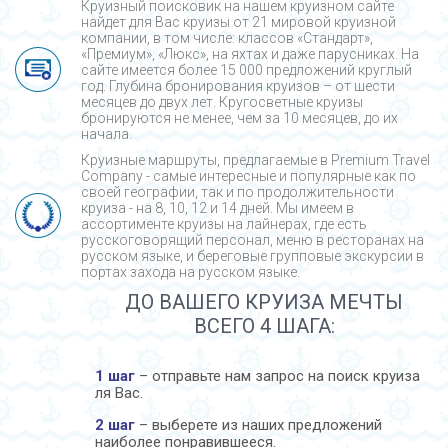
Круизный поисковик на нашем круизном сайте
найдет для Вас круизы от 21 мировой круизной
компании, в том числе: классов «Стандарт»,
«Премиум», «Люкс», на яхтах и даже парусниках. На
сайте имеется более 15 000 предложений круглый
год. Глубина бронирования круизов – от шести
месяцев до двух лет. Кругосветные круизы
бронируются не менее, чем за 10 месяцев, до их
начала.
Круизные маршруты, предлагаемые в Premium Travel
Company - cамые интересные и популярные как по
своей географии, так и по продолжительности
круиза - на 8, 10, 12 и 14 дней. Мы имеем в
ассортименте круизы на лайнерах, где есть
русскоговорящий персонал, меню в ресторанах на
русском языке, и береговые групповые экскурсии в
портах захода на русском языке.
ДО ВАШЕГО КРУИЗА МЕЧТЫ
ВСЕГО 4 ШАГА:
1 шаг
– отправьте нам запрос на поиск круиза
ля Вас.
2 шаг
– выберете из наших предложений
наиболее понравившееся.