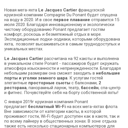
Новая мега-яхта
Le Jacques Cartier
французской
круизной компании Compagnie Du Ponant будет спущена
на воду в 2020. И в свое
первое плавание
отправится 15
июля 2020. Благодаря инновационному и экологически
чистому оборудованию Ponant предлагает гостям
комфорт, роскошь и безмятежный отдых в море.
Экспедиционные лодки-зодиаки, которыми оборудована
яхта, позволят высаживаться в самым труднодоступых и
уникальных местах.
Le Jacques Cartie
r
рассчитана на 92 каюты и выполнена
в уникальном стиле Ponant - пассажиров будет окружать
атмосфера изысканности и непринужденности. Благодаря
небольшим размерам она сможет заходить в
небольшие
порты и уголки земного шара
. К услугам гостей
элегантные
просторные сьюты
с балконами,
2
ресторана
, панорамный лаунж, театр,
бассейн
, спа-центр
и фитнес. Почувствуйте себя на борту собственной яхты!
C января 2019г круизная компания Ponant
предлагает
бесплатный Wi-F
i
на всех мега-яхтах флота.
Вне зависимости от категории каюты, в которой
проживают гости, Wi-Fi будет доступен как в каюте, так и
по всему лайнеру в общественных зонах. В зоне отдыха
также есть несколько стационарных компьютеров для