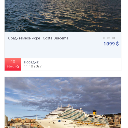
Средиземное море - Costa Diadema
с чел. от
1099 $
10
Посадка:
11-10-2027
Ночей