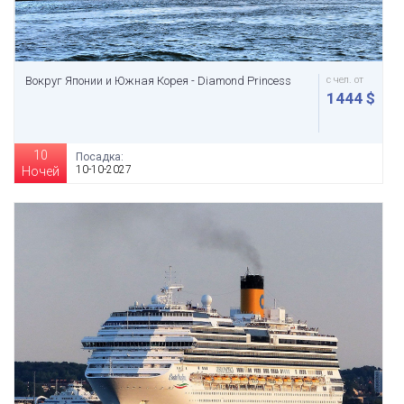
Вокруг Японии и Южная Корея - Diamond Princess
с чел. от
1444 $
10
Посадка:
10-10-2027
Ночей