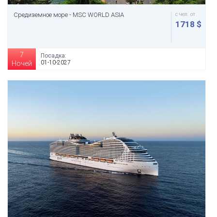
Средиземное море - MSC WORLD ASIA
с чел. от
1718 $
7
Посадка:
01-10-2027
Ночей