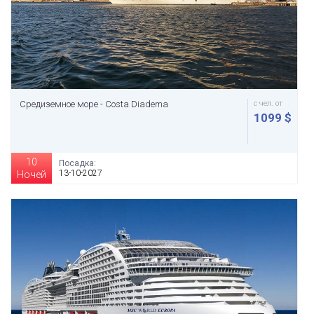
Средиземное море - Costa Diadema
с чел. от
1099 $
10
Посадка:
13-10-2027
Ночей