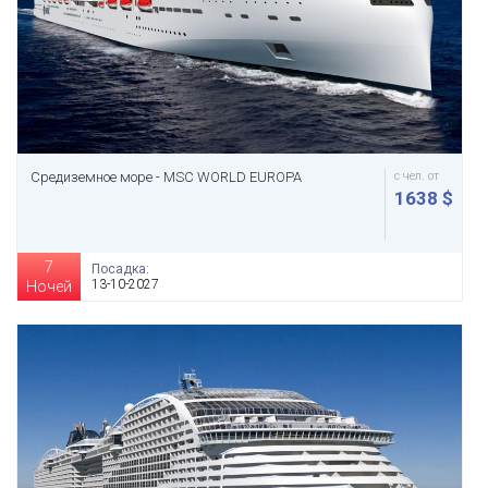
Средиземное море - MSC WORLD EUROPA
с чел. от
1638 $
7
Посадка:
13-10-2027
Ночей