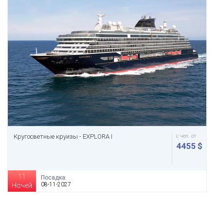
Кругосветные круизы - EXPLORA I
с чел. от
4455 $
11
Посадка:
08-11-2027
Ночей