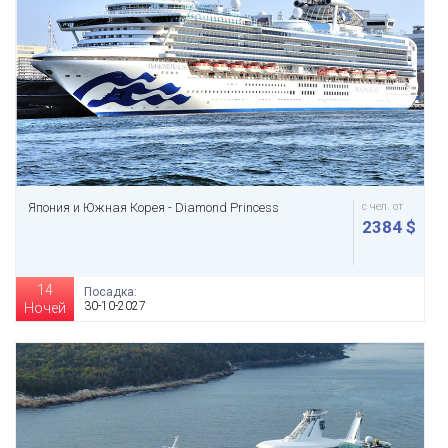
Япония и Южная Корея - Diamond Princess
с чел. от
2384 $
14
Посадка:
30-10-2027
Ночей