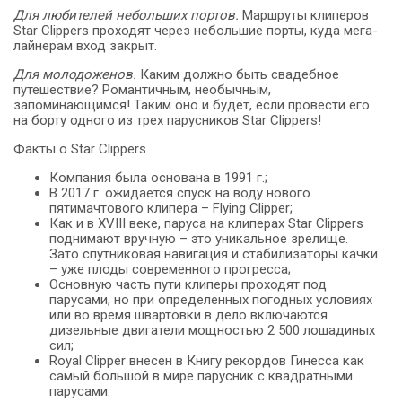
Для любителей небольших портов.
Маршруты клиперов
Star Clippers проходят через небольшие порты, куда мега-
лайнерам вход закрыт.
Для молодоженов.
Каким должно быть свадебное
путешествие? Романтичным, необычным,
запоминающимся! Таким оно и будет, если провести его
на борту одного из трех парусников Star Clippers!
Факты о Star Clippers
Компания была основана в 1991 г.;
В 2017 г. ожидается спуск на воду нового
пятимачтового клипера – Flying Clipper;
Как и в XVIII веке, паруса на клиперах Star Clippers
поднимают вручную – это уникальное зрелище.
Зато спутниковая навигация и стабилизаторы качки
– уже плоды современного прогресса;
Основную часть пути клиперы проходят под
парусами, но при определенных погодных условиях
или во время швартовки в дело включаются
дизельные двигатели мощностью 2 500 лошадиных
сил;
Royal Clipper внесен в Книгу рекордов Гинесса как
самый большой в мире парусник с квадратными
парусами.