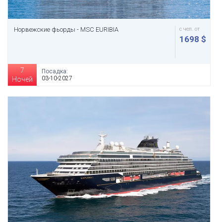
Норвежские фьорды - MSC EURIBIA
с чел. от
1698 $
7
Посадка:
03-10-2027
Ночей