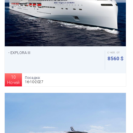
- EXPLORA III
с чел. от
8560 $
10
Посадка:
16-10-2027
Ночей