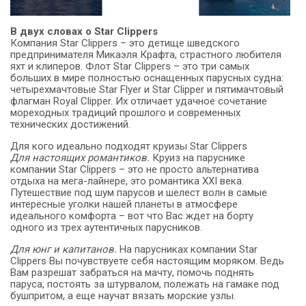
В двух словах о Star Clippers
Компания Star Clippers – это детище шведского
предпринимателя Микаэля Крафта, страстного любителя
яхт и клиперов. Флот Star Clippers – это три самых
больших в мире полностью оснащенных парусных судна:
четырехмачтовые Star Flyer и Star Clipper и пятимачтовый
флагман Royal Clipper. Их отличает удачное сочетание
мореходных традиций прошлого и современных
технических достижений.
Для кого идеально подходят круизы Star Clippers
Для настоящих романтиков.
Круиз на паруснике
компании Star Clippers – это не просто альтернатива
отдыха на мега-лайнере, это романтика XXI века.
Путешествие под шум парусов и шелест волн в самые
интересные уголки нашей планеты в атмосфере
идеального комфорта – вот что Вас ждет на борту
одного из трех аутентичных парусников.
Для юнг и капитанов.
На парусниках компании Star
Clippers Вы почувствуете себя настоящим моряком. Ведь
Вам разрешат забраться на мачту, помочь поднять
паруса, постоять за штурвалом, полежать на гамаке под
бушпритом, а еще научат вязать морские узлы.