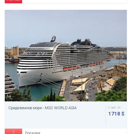
Средиземное море - MSC WORLD ASIA
с чел. от
1718 $
7
Посадка: