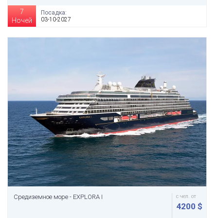
7
Посадка:
03-10-2027
Ночей
Средиземное море - EXPLORA I
с чел. от
4200 $