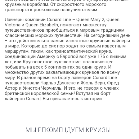
круизным кораблям. От скоростного морского
транспорта к роскошным плавучим отелям.
Лайнеры компании Cunard Line – Queen Mary 2, Queen
Victoria и Queen Elizabeth, помогают множеству
путешественников приобщиться к мировым традициям
классических морских путешествий. На сегодняшний день
– это действительно самые известные круизные лайнеры
в мире. Которые до сих пор ходят по самым известным
маршрутам, таким, как трансатлантический круиз,
соединяющий Америку с Европой вот уже 175 с лишним
лет, или Кругосветное путешествие, позволяющее
побывать на всех 5 континентах за один круиз. И
множество других захватывающих круизов по всему
миру. В разное время на борту лайнеров Cunard Line
путешествовали Чарльз Диккенс и Жюль Верн, Фред
Астор и Уинстон Черчилль. И это, не говоря о членах
британской королевской семьи! Вступая на борт
лайнеров Cunard, Вы прикасаетесь к истории.
МЫ РЕКОМЕНДУЕМ КРУИЗЫ