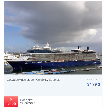
Средиземное море - Celebrity Equinox
с чел. от
3179 $
9
Посадка:
22-09-2026
Ночей