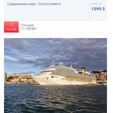
Средиземное море - Costa Diadema
с чел. от
1099 $
10
Посадка:
11-10-2027
Ночей