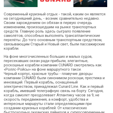
Современный круизный отдых - такой, каким он является
на сегодняшний день, - возник сравнительно недавно.
Своим зарождением он обязан в первую очередь
изменениям, произошедшим на рынке транспортных
средств. Главную роль здесь сыграло появление
самолётов, способных выполнять трансатлантические
перелёты. До того основным транспортным средством,
связывающим Старый и Новый свет, были пассажирские
корабли.
На фоне многочисленных больших и малых судов,
пересекавших океан ради прибыли, элегантные,
роскошные корабли компании CUNARD смотрелись как
«Роллс-Ройсы» на фоне маршрутного такси.
Черный корпус, красные трубы - плавучие дворцы
компании CUNARD были синонимом роскоши, престижа и
инноваций. Первый корабль, оснащённый
электричеством, принадлежал Cunard Line. Как и первый
корабль, имевший телеграфную связь на борту. Сегодня,
когда самолет преодолевает Атлантику часов за 9, не
скорость передвижения, а комфорт, удобства и
интересные маршруты стали определяющими при
создании круизных кораблей. От классических
быстроходных океанских лайнеров к суперсовременным