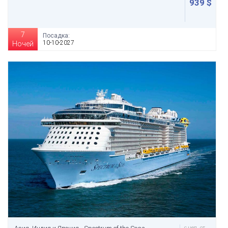
939 $
7
Посадка:
10-10-2027
Ночей
с чел. от