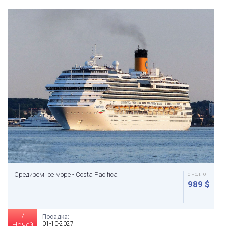
Средиземное море - Costa Pacifica
с чел. от
989 $
7
Посадка:
01-10-2027
Ночей