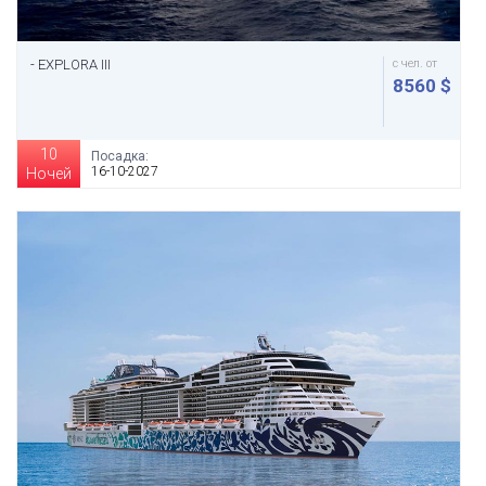
- EXPLORA III
с чел. от
8560 $
10
Посадка:
16-10-2027
Ночей