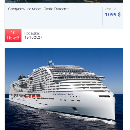
Средиземное море - Costa Diadema
с чел. от
1099 $
10
Посадка:
13-10-2027
Ночей