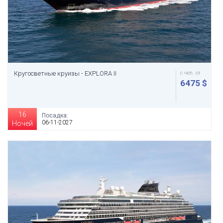
Кругосветные круизы - EXPLORA II
с чел. от
6475 $
16
Посадка:
06-11-2027
Ночей