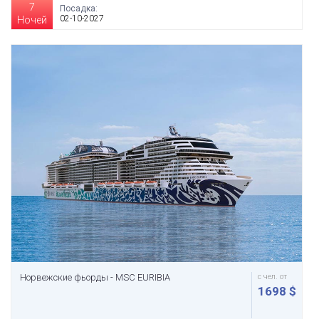
7
Посадка:
02-10-2027
Ночей
Норвежские фьорды - MSC EURIBIA
с чел. от
1698 $