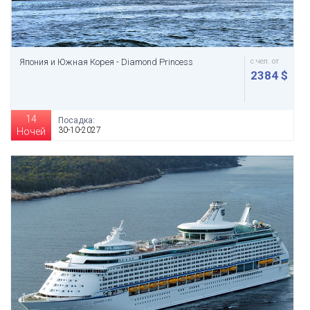
Япония и Южная Корея - Diamond Princess
с чел. от
2384 $
14
Посадка:
30-10-2027
Ночей