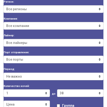
Регион:
Компания:
Лайнер:
Порт отправления:
Период:
Количество ночей:
до
Группа