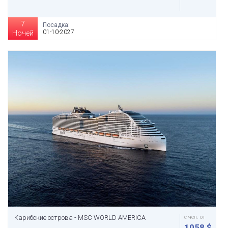
7
Посадка:
01-10-2027
Ночей
Карибские острова - MSC WORLD AMERICA
с чел. от
1058 $