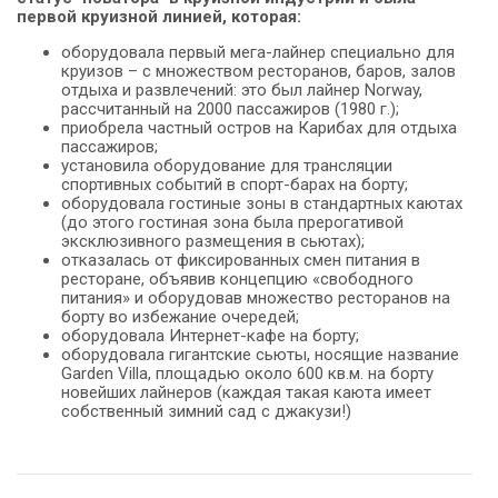
первой круизной линией, которая:
оборудовала первый мега-лайнер специально для
круизов – с множеством ресторанов, баров, залов
отдыха и развлечений: это был лайнер Norway,
рассчитанный на 2000 пассажиров (1980 г.);
приобрела частный остров на Карибах для отдыха
пассажиров;
установила оборудование для трансляции
спортивных событий в спорт-барах на борту;
оборудовала гостиные зоны в стандартных каютах
(до этого гостиная зона была прерогативой
эксклюзивного размещения в сьютах);
отказалась от фиксированных смен питания в
ресторане, объявив концепцию «cвободного
питания» и оборудовав множество ресторанов на
борту во избежание очередей;
оборудовала Интернет-кафе на борту;
оборудовала гигантские сьюты, носящие название
Garden Villa, площадью около 600 кв.м. на борту
новейших лайнеров (каждая такая каюта имеет
собственный зимний сад с джакузи!)