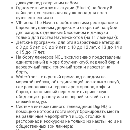
джакузи под открытым небом;
Одноместные каюты-студии (Studio) на борту 8
лайнеров, специальная лаунж-зона для соло-
путешественников.
VIP зона The Haven с собственными рестораном и
баром, внутренним двориком и открытой палубой
для загара, отдельным бассейном и джакузи
только для гостей Haven-сьютов (на 11 лайнерах);
Детские программы для 5ти возрастных категорий:
с 3 до 5 лет, с 6 до 9 лет, с 10 до 12 лет, с 13 до 14 и
с 15 до 17 лет;
На борту лайнеров NCL эксклюзивно представлены
единственный в море боулинг-клуб, ледяной бар и
веревочный парк, гоночный трек и лазертаг на
борту;
Waterfront - открытый променад с видом на
морской пейзаж, объединяющий несколько палуб,
где расположены террасы ресторанов, кафе и
баров, позволивший переместить привычную
обеденную трапезу или вечерний коктейль на
свежий воздух;
Cистема интерактивного телевидения Digi HD, с
помощью которой гости могут бронировать места
на различные мероприятия и шоу, столики в
ресторанах и экскурсии не только из каюты, но и из
общественных зон лайнера;