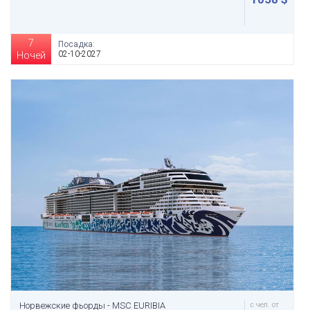
7
Посадка:
02-10-2027
Ночей
Норвежские фьорды - MSC EURIBIA
с чел. от