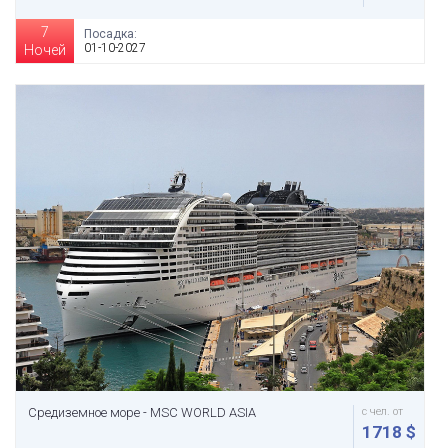
7
Посадка:
01-10-2027
Ночей
Средиземное море - MSC WORLD ASIA
с чел. от
1718 $