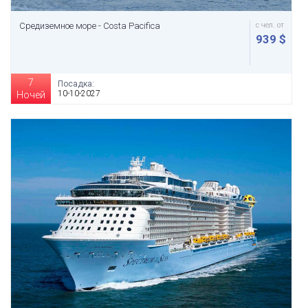
Средиземное море - Costa Pacifica
с чел. от
939 $
7
Посадка:
10-10-2027
Ночей