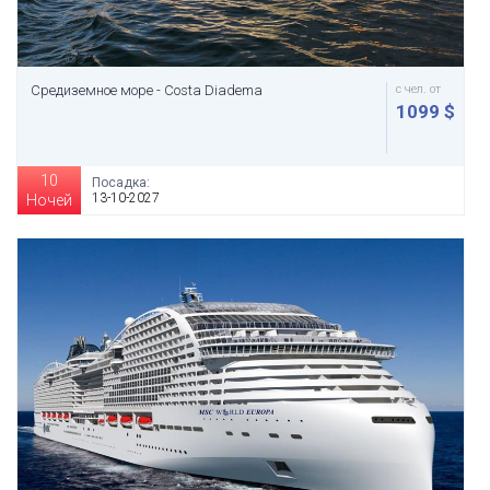
Средиземное море - Costa Diadema
с чел. от
1099 $
10
Посадка:
13-10-2027
Ночей