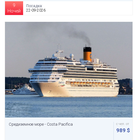
9
Посадка:
22-09-2026
Ночей
Средиземное море - Costa Pacifica
с чел. от
989 $