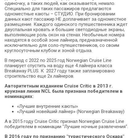
одиночку, а таких людей, как оказывается, немало.
Специально для таких пассажиров предлагаются
одноместные каюты – СТУДИО. При бронировании
данных кают пассажир НЕ доплачивает за одноместное
размещение. Каждого одинокого путешественника ждет
двуспальная кровать и большие светодиодные экраны,
выполняющие роль окон на стенах. Необычные номера
находятся в особой зоне лайнера, предназначенной
исключительно для соло-путешествеников, со своим
круглосуточным клубом и зоной отдыха.
В период с 2022 по 2025 год Norwegian Cruise Line
планирует спустить на воду еще 4 лайнера класса
Breakaway PLUS. К 2027 году также запланировано
строительство еще 2х лайнеров.
Авторитетным изданием Cruise Critic в 2013 г.
круизная линия NCL была признана победителем в
номинациях:
«Лучшие внутренние каюты»
«Лучший новейший лайнер» (Norwegian Breakaway)
А в 2015 году Cruise Critic признал Norwegian Cruise Line
победителем в номинации "Лучшие ночные развлечения".
В 2016 году по признанию "туристического Оскара"