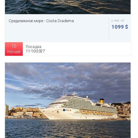
Средиземное море - Costa Diadema
с чел. от
1099 $
10
Посадка:
11-10-2027
Ночей