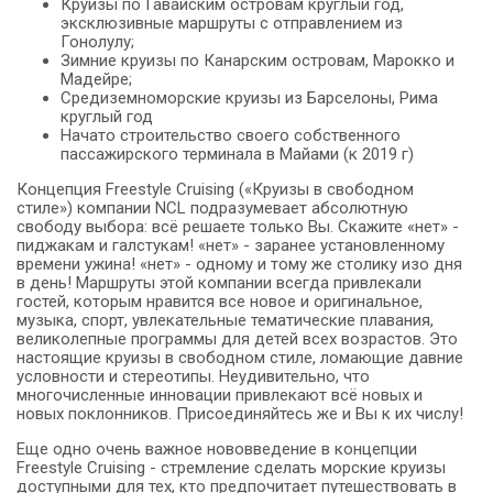
Круизы по Гавайским островам круглый год,
эксклюзивные маршруты с отправлением из
Гонолулу;
Зимние круизы по Канарским островам, Марокко и
Мадейре;
Средиземноморские круизы из Барселоны, Рима
круглый год
Начато строительство своего собственного
пассажирского терминала в Майами (к 2019 г)
Концепция Freestyle Cruising («Круизы в свободном
стиле») компании NCL подразумевает абсолютную
свободу выбора: всё решаете только Вы. Скажите «нет» -
пиджакам и галстукам! «нет» - заранее установленному
времени ужина! «нет» - одному и тому же столику изо дня
в день! Маршруты этой компании всегда привлекали
гостей, которым нравится все новое и оригинальное,
музыка, спорт, увлекательные тематические плавания,
великолепные программы для детей всех возрастов. Это
настоящие круизы в свободном стиле, ломающие давние
условности и стереотипы. Неудивительно, что
многочисленные инновации привлекают всё новых и
новых поклонников. Присоединяйтесь же и Вы к их числу!
Еще одно очень важное нововведение в концепции
Freestyle Cruising - стремление сделать морские круизы
доступными для тех, кто предпочитает путешествовать в