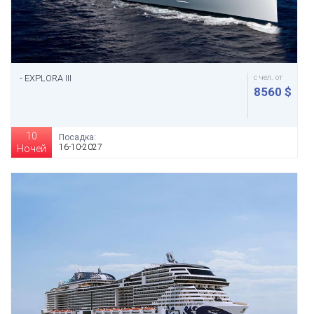
- EXPLORA III
с чел. от
8560 $
10
Посадка:
16-10-2027
Ночей