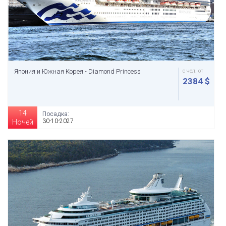
Япония и Южная Корея - Diamond Princess
с чел. от
2384 $
14
Посадка:
30-10-2027
Ночей