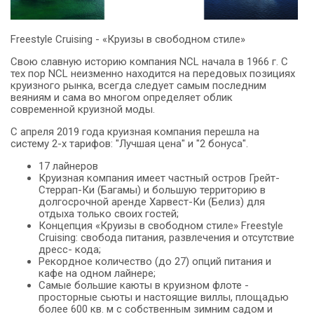
Freestyle Cruising - «Круизы в свободном стиле»
Свою славную историю компания NCL начала в 1966 г. С
тех пор NCL неизменно находится на передовых позициях
круизного рынка, всегда следует самым последним
веяниям и сама во многом определяет облик
современной круизной моды.
С апреля 2019 года круизная компания перешла на
систему 2-х тарифов: "Лучшая цена" и "2 бонуса".
17 лайнеров
Круизная компания имеет частный остров Грейт-
Стеррап-Ки (Багамы) и большую территорию в
долгосрочной аренде Харвест-Ки (Белиз) для
отдыха только своих гостей;
Концепция «Круизы в свободном стиле» Freestyle
Cruising: свобода питания, развлечения и отсутствие
дресс- кода;
Рекордное количество (до 27) опций питания и
кафе на одном лайнере;
Самые большие каюты в круизном флоте -
просторные сьюты и настоящие виллы, площадью
более 600 кв. м с собственным зимним садом и