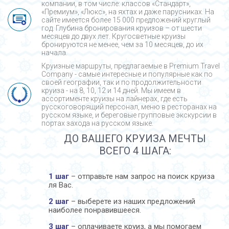
компании, в том числе: классов «Стандарт»,
«Премиум», «Люкс», на яхтах и даже парусниках. На
сайте имеется более 15 000 предложений круглый
год. Глубина бронирования круизов – от шести
месяцев до двух лет. Кругосветные круизы
бронируются не менее, чем за 10 месяцев, до их
начала.
Круизные маршруты, предлагаемые в Premium Travel
Company - cамые интересные и популярные как по
своей географии, так и по продолжительности
круиза - на 8, 10, 12 и 14 дней. Мы имеем в
ассортименте круизы на лайнерах, где есть
русскоговорящий персонал, меню в ресторанах на
русском языке, и береговые групповые экскурсии в
портах захода на русском языке.
ДО ВАШЕГО КРУИЗА МЕЧТЫ
ВСЕГО 4 ШАГА:
1 шаг
– отправьте нам запрос на поиск круиза
ля Вас.
2 шаг
– выберете из наших предложений
наиболее понравившееся.
3 шаг
– оплачиваете круиз, а мы помогаем