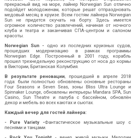
прекрасный вид на море, лайнер Norwegian Sun отлично
подойдет молодоженам, которые решат отпраздновать
медовый месяц в круизе. Всем гостям лайнера Norwegian
Sun не придется скучать на борту. Здесь имеется
огромное количество развлечений, начиная от ночного
клуба и театра и заканчивая СПА-центром и салоном
красоты.
Norwegian Sun -
одно из последних круизных судов,
прошедших модернизацию в рамках программы
Norwegian Edge. Построенный в 2001 году, корабль
прошел трехнедельную реконструкцию от носа до кормы
в Виктории, Британская Колумбия.
В результате реновации
, прошедшей в апреле 2018
года: были полностью обновлены основные рестораны
Four Seasons и Seven Seas, зоны Bliss Ultra Lounge и
Spinnaker Lounge, обновлены интерьеры Mandara SPA, Sun
Casino, Sun Theatre и палуба с бассейном, обновлён
декор и мебель во всех каютах и сьютах.
Каждый вечер для гостей лайнера:
- Pure Variety -
Фантастическое музыкальные шоу с
песнями и танцами.
-
Rock You Tonight
- вечер живой музыки. Мелодии