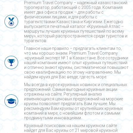
Premium Travel Company – надежный казахстанский
туроператор, работающий с 2005 года. Компания
имеет два офиса продаж – для работы с
физическими лицами, и для работы с
турагентствами Казахстана и Киргизии. Ежегодно
выпускается печатный каталог «Круизный Атлас –
маршруты лучших круизных путешествий по всему
миру», который распространяется среди туристов и
турагентов.
Главное наше правило – предлагать клиентам то,
что мы хорошо знаем. Premium Travel Company
-круизный эксперт № 1 в Казахстане. Все сотрудники
нашей компании имеют опыт круизных путешествий
и отлично знают круизы, систематически повышают
свою квалификацию по этому направлению. Мы
найдем круиз для Вас везде, где есть море.
Мы всегда в курсе круизных новинок и специальных
предложений. Самые выгодные круизные акции
отражены на сайте. Регулярный анализ
изменяющихся ценовых предложений на морские
круизы позволяет предлагать Вам лучшее. Мы
рекомендуем Вам круизы от крупнейших круизных
компаний в мире, с новейшим флотом и самыми
продвинутыми инновациями.
Круизный поисковик на нашем круизном сайте
найдет для Вас круизы от 21 мировой круизной