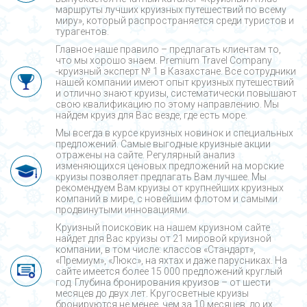
маршруты лучших круизных путешествий по всему
миру», который распространяется среди туристов и
турагентов.
Главное наше правило – предлагать клиентам то,
что мы хорошо знаем. Premium Travel Company
-круизный эксперт № 1 в Казахстане. Все сотрудники
нашей компании имеют опыт круизных путешествий
и отлично знают круизы, систематически повышают
свою квалификацию по этому направлению. Мы
найдем круиз для Вас везде, где есть море.
Мы всегда в курсе круизных новинок и специальных
предложений. Самые выгодные круизные акции
отражены на сайте. Регулярный анализ
изменяющихся ценовых предложений на морские
круизы позволяет предлагать Вам лучшее. Мы
рекомендуем Вам круизы от крупнейших круизных
компаний в мире, с новейшим флотом и самыми
продвинутыми инновациями.
Круизный поисковик на нашем круизном сайте
найдет для Вас круизы от 21 мировой круизной
компании, в том числе: классов «Стандарт»,
«Премиум», «Люкс», на яхтах и даже парусниках. На
сайте имеется более 15 000 предложений круглый
год. Глубина бронирования круизов – от шести
месяцев до двух лет. Кругосветные круизы
бронируются не менее, чем за 10 месяцев, до их