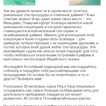
Как вы думаете, можно ли в одном месте сочетать
уникальные спа-процедуры и отменный дайвинг? А мы
ответим: можно! И мы даже знаем такое место – это
Мальдивы. Плавучий курорт Scubaspa является новой
уникальной концепцией, в которой гармонично
совмещаются исключительный спа-сервис и
незабываемый дайвинг. Именно для воплощения этой
концепции и были созданы яхты Scubaspa - для
дайверов, путешествующих с не ныряющими друзьями, и
гостей, которые всей душой любят спа-процедуры. Эти
красивейшие судна как нельзя лучше подходят для того,
чтобы любоваться сказочными островами и рифами в
кристально чистых водах Индийского океана.
Исследуйте богатейший подводный мир или поддайтесь
соблазну и порадуйте себя расслабляющими спа-
процедурами. Но почему бы не попробовать и то, и
другое? Выбирать вам!
Роскошные 50-метровые судна Ying и Yang специально
создавались как самые большие на Мальдивах яхты для
длительного пребывания: каждая из яхт может
разместить 40 гостей в 19 комфортабельных каютах.
На четырех просторных палубах каждого из этих суден