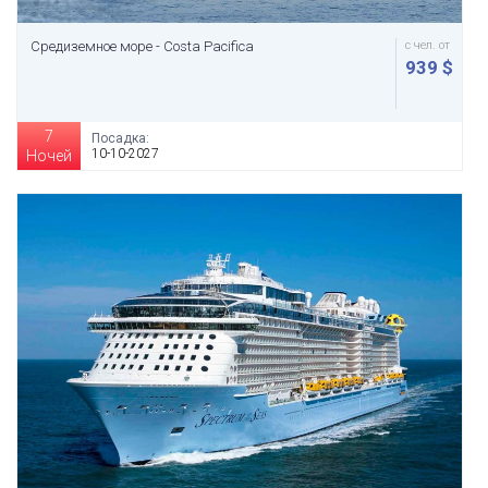
Средиземное море - Costa Pacifica
с чел. от
939 $
7
Посадка:
10-10-2027
Ночей