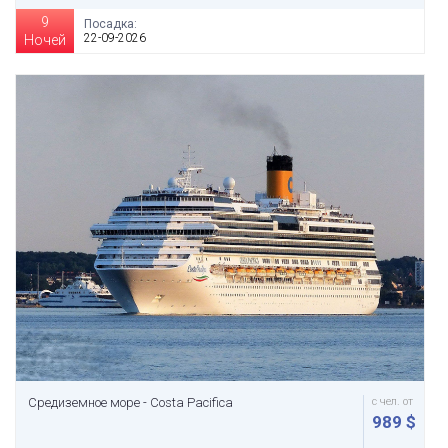
9
Посадка:
22-09-2026
Ночей
Средиземное море - Costa Pacifica
с чел. от
989 $