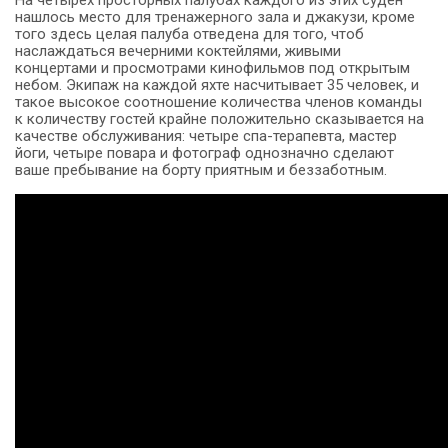
нашлось место для тренажерного зала и джакузи, кроме
того здесь целая палуба отведена для того, чтоб
наслаждаться вечерними коктейлями, живыми
концертами и просмотрами кинофильмов под открытым
небом. Экипаж на каждой яхте насчитывает 35 человек, и
такое высокое соотношение количества членов команды
к количеству гостей крайне положительно сказывается на
качестве обслуживания: четыре спа-терапевта, мастер
йоги, четыре повара и фотограф однозначно сделают
ваше пребывание на борту приятным и беззаботным.