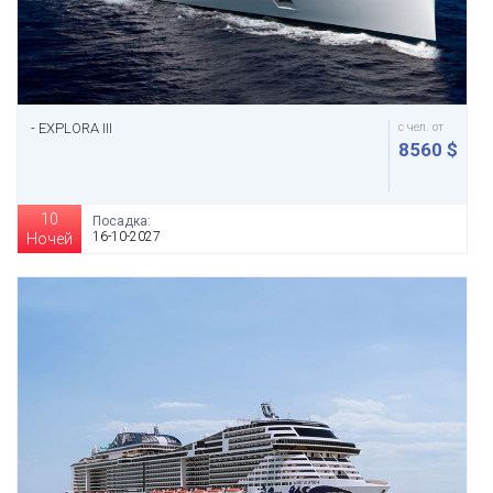
- EXPLORA III
с чел. от
8560 $
10
Посадка:
16-10-2027
Ночей