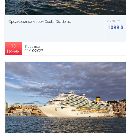
Средиземное море - Costa Diadema
с чел. от
1099 $
10
Посадка:
11-10-2027
Ночей