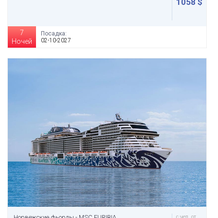
1058 $
7
Посадка:
02-10-2027
Ночей
Норвежские фьорды - MSC EURIBIA
с чел. от