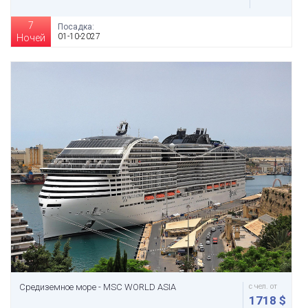
7
Посадка:
01-10-2027
Ночей
Средиземное море - MSC WORLD ASIA
с чел. от
1718 $