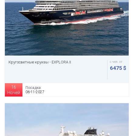
Кругосветные круизы - EXPLORA II
с чел. от
6475 $
16
Посадка:
06-11-2027
Ночей