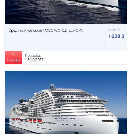
Средиземное море - MSC WORLD EUROPA
с чел. от
1638 $
7
Посадка:
13-10-2027
Ночей