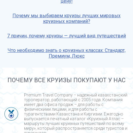
цену!
Почему мы выбираем круизы лучших мировых
круизных компаний?
7 причин, почему круизы — лучший вид путешествий
Что необходимо знать о круизных классах: Стандарт,
Премиум, Люкс
ПОЧЕМУ ВСЕ КРУИЗЫ ПОКУПАЮТ У НАС
Premium Travel Company – надежный казахстанский
туроператор, работающий с 2005 года. Компания
имеет два офиса продаж – для работы с
физическими лицами, и для работы с
турагентствами Казахстана и Киргизии. Ежегодно
выпускается печатный каталог «Круизный Атлас –
маршруты лучших круизных путешествий по всему
миру», который распространяется среди туристов и
турагентов.