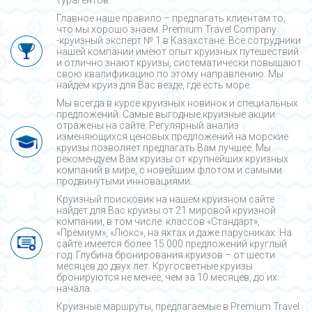
Главное наше правило – предлагать клиентам то,
что мы хорошо знаем. Premium Travel Company
-круизный эксперт № 1 в Казахстане. Все сотрудники
нашей компании имеют опыт круизных путешествий
и отлично знают круизы, систематически повышают
свою квалификацию по этому направлению. Мы
найдем круиз для Вас везде, где есть море.
Мы всегда в курсе круизных новинок и специальных
предложений. Самые выгодные круизные акции
отражены на сайте. Регулярный анализ
изменяющихся ценовых предложений на морские
круизы позволяет предлагать Вам лучшее. Мы
рекомендуем Вам круизы от крупнейших круизных
компаний в мире, с новейшим флотом и самыми
продвинутыми инновациями.
Круизный поисковик на нашем круизном сайте
найдет для Вас круизы от 21 мировой круизной
компании, в том числе: классов «Стандарт»,
«Премиум», «Люкс», на яхтах и даже парусниках. На
сайте имеется более 15 000 предложений круглый
год. Глубина бронирования круизов – от шести
месяцев до двух лет. Кругосветные круизы
бронируются не менее, чем за 10 месяцев, до их
начала.
Круизные маршруты, предлагаемые в Premium Travel