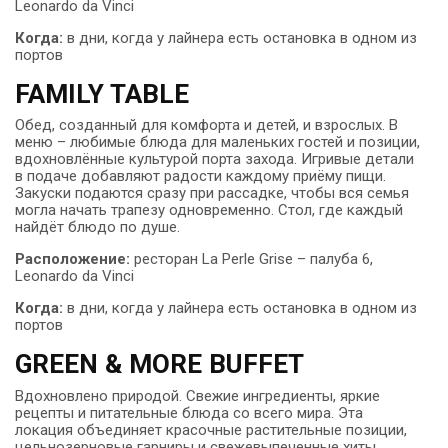
Leonardo da Vinci
Когда:
в дни, когда у лайнера есть остановка в одном из
портов
FAMILY TABLE
Обед, созданный для комфорта и детей, и взрослых. В
меню – любимые блюда для маленьких гостей и позиции,
вдохновлённые культурой порта захода. Игривые детали
в подаче добавляют радости каждому приёму пищи.
Закуски подаются сразу при рассадке, чтобы вся семья
могла начать трапезу одновременно. Стол, где каждый
найдёт блюдо по душе.
Расположение:
ресторан La Perle Grise – палуба 6,
Leonardo da Vinci
Когда:
в дни, когда у лайнера есть остановка в одном из
портов
GREEN & MORE BUFFET
Вдохновлено природой. Свежие ингредиенты, яркие
рецепты и питательные блюда со всего мира. Эта
локация объединяет красочные растительные позиции,
цельнозерновые гарниры и свежевыпеченные хиты