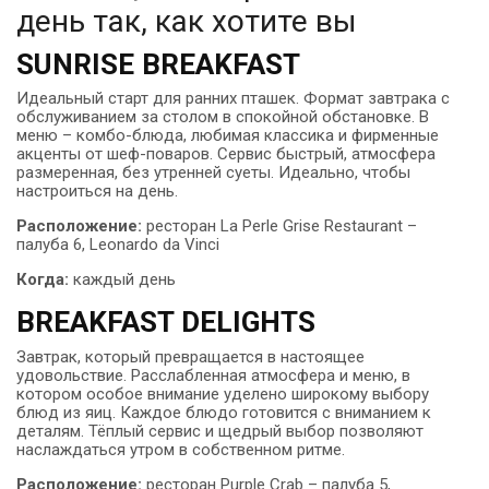
день так, как хотите вы
SUNRISE BREAKFAST
Идеальный старт для ранних пташек. Формат завтрака с
обслуживанием за столом в спокойной обстановке. В
меню – комбо-блюда, любимая классика и фирменные
акценты от шеф-поваров. Сервис быстрый, атмосфера
размеренная, без утренней суеты. Идеально, чтобы
настроиться на день.
Расположение:
ресторан La Perle Grise Restaurant –
палуба 6, Leonardo da Vinci
Когда:
каждый день
BREAKFAST DELIGHTS
Завтрак, который превращается в настоящее
удовольствие. Расслабленная атмосфера и меню, в
котором особое внимание уделено широкому выбору
блюд из яиц. Каждое блюдо готовится с вниманием к
деталям. Тёплый сервис и щедрый выбор позволяют
наслаждаться утром в собственном ритме.
Расположение:
ресторан Purple Crab – палуба 5,