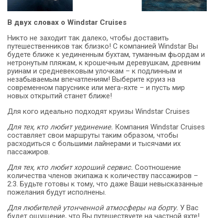
В двух словах о Windstar Cruises
Никто не заходит так далеко, чтобы доставить
путешественников так близко! С компанией Windstar Вы
будете ближе к уединенным бухтам, туманным фьордам и
нетронутым пляжам, к крошечным деревушкам, древним
руинам и средневековым улочкам – к подлинным и
незабываемым впечатлениям! Выберите круиз на
современном паруснике или мега-яхте – и пусть мир
новых открытий станет ближе!
Для кого идеально подходят круизы Windstar Cruises
Для тех, кто любит уединение.
Компания Windstar Cruises
составляет свои маршруты таким образом, чтобы
расходиться с большими лайнерами и тысячами их
пассажиров.
Для тех, кто любит хороший сервис.
Соотношение
количества членов экипажа к количеству пассажиров –
2:3. Будьте готовы к тому, что даже Ваши невысказанные
пожелания будут исполнены.
Для любителей утонченной атмосферы на борту.
У Вас
будет ощущение, что Вы путешествуете на частной яхте!