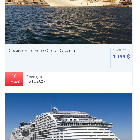
Средиземное море - Costa Diadema
с чел. от
1099 $
10
Посадка:
13-10-2027
Ночей