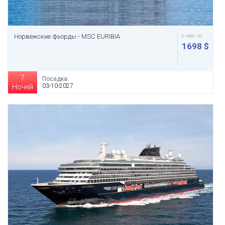
Норвежские фьорды - MSC EURIBIA
с чел. от
1698 $
7
Посадка:
03-10-2027
Ночей