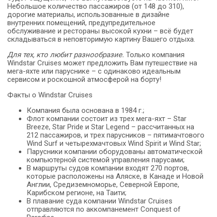
Небольшое количество пассажиров (от 148 до 310),
дорогие материалы, использованные в дизайне
внутренних помещений, предупредительное
обслуживание и рестораны высокой кухни – всё будет
складываться в неповторимую картину Вашего отдыха.
Для тех, кто любит разнообразие.
Только компания
Windstar Cruises может предложить Вам путешествие на
мега-яхте или паруснике – с одинаково идеальным
сервисом и роскошной атмосферой на борту!
Факты о Windstar Cruises
Компания была основана в 1984 г.;
Флот компании состоит из трех мега-яхт – Star
Breeze, Star Pride и Star Legend – рассчитанных на
212 пассажиров, и трех парусников – пятимачтового
Wind Surf и четырехмачтовых Wind Spirit и Wind Star;
Парусники компании оборудованы автоматической
компьютерной системой управления парусами;
В маршруты судов компании входят 270 портов,
которые расположены на Аляске, в Канаде и Новой
Англии, Средиземноморье, Северной Европе,
Карибском регионе, на Таити;
В плавание суда компании Windstar Cruises
отправляются по аккомпанемент Conquest of