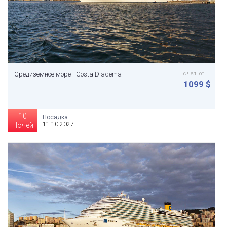
Средиземное море - Costa Diadema
с чел. от
1099 $
10
Посадка:
11-10-2027
Ночей