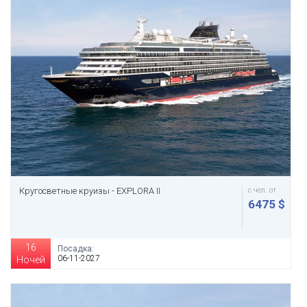
Кругосветные круизы - EXPLORA II
с чел. от
6475 $
16
Посадка:
06-11-2027
Ночей