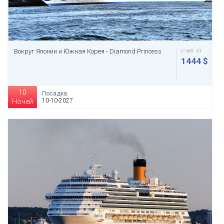
Вокруг Японии и Южная Корея - Diamond Princess
с чел. от
1444 $
10
Посадка:
10-10-2027
Ночей