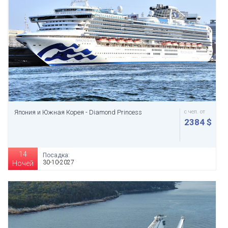
Япония и Южная Корея - Diamond Princess
с чел. от
2384 $
14
Посадка:
30-10-2027
Ночей