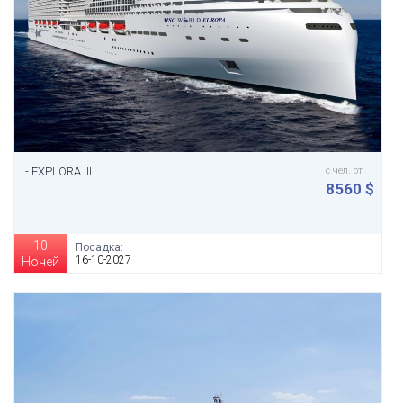
- EXPLORA III
с чел. от
8560 $
10
Посадка:
16-10-2027
Ночей