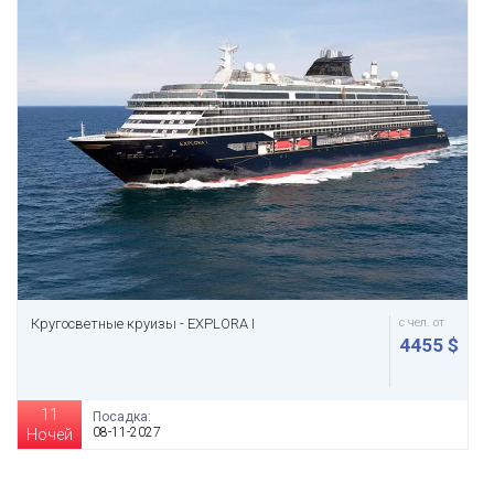
Кругосветные круизы - EXPLORA I
с чел. от
4455 $
11
Посадка:
08-11-2027
Ночей