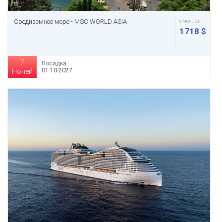
Средиземное море - MSC WORLD ASIA
с чел. от
1718 $
7
Посадка:
01-10-2027
Ночей