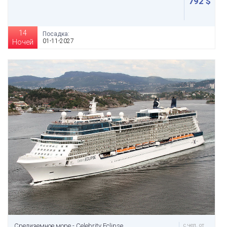
792 $
14
Посадка:
01-11-2027
Ночей
Средиземное море - Celebrity Eclipse
с чел. от