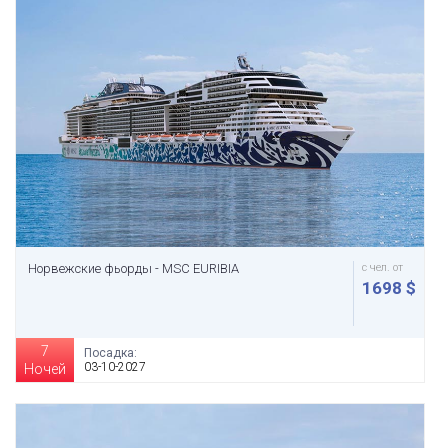
Норвежские фьорды - MSC EURIBIA
с чел. от
1698 $
7
Посадка:
03-10-2027
Ночей