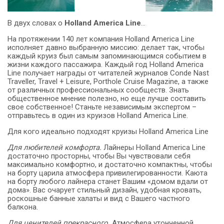
В двух словах о
Holland America Line
…
На протяжении 140 лет компания Holland America Line
исполняет давно выбранную миссию: делает так, чтобы
каждый круиз был самым запоминающимся событием в
жизни каждого пассажира. Каждый год Holland America
Line получает награды от читателей журналов Conde Nast
Traveller, Travel + Leisure, Porthole Cruise Magazine, а также
от различных профессиональных сообществ. Знать
общественное мнение полезно, но еще лучше составить
свое собственное! Станьте независимым экспертом –
отправьтесь в один из круизов Holland America Line.
Для кого идеально подходят круизы Holland America Line
Для любителей комфорта.
Лайнеры Holland America Line
достаточно просторны, чтобы Вы чувствовали себя
максимально комфортно, и достаточно компактны, чтобы
на борту царила атмосфера привилегированности. Каюта
на борту любого лайнера станет Вашим «домом вдали от
дома». Вас очарует стильный дизайн, удобная кровать,
роскошные банные халаты и вид с Вашего частного
балкона.
Для ценителей прекрасного.
Атмосфера утонченной