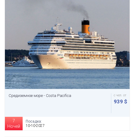
Средиземное море - Costa Pacifica
с чел. от
939 $
7
Посадка:
10-10-2027
Ночей