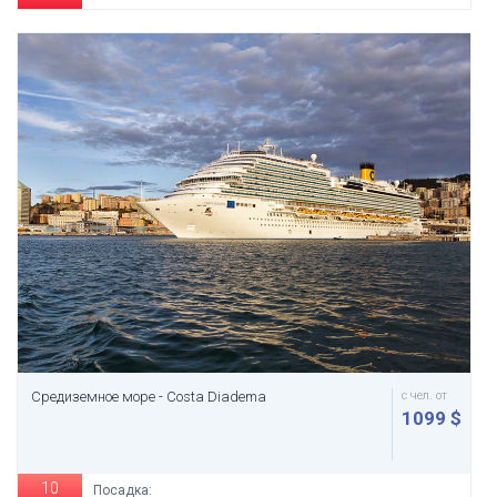
Средиземное море - Costa Diadema
с чел. от
1099 $
10
Посадка: