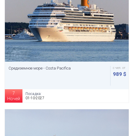
Средиземное море - Costa Pacifica
с чел. от
989 $
7
Посадка:
01-10-2027
Ночей