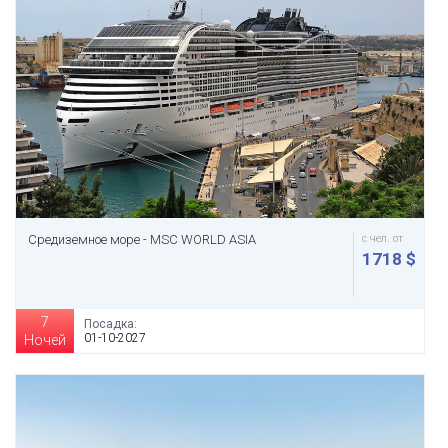
Средиземное море - MSC WORLD ASIA
с чел. от
1718 $
7
Посадка:
01-10-2027
Ночей