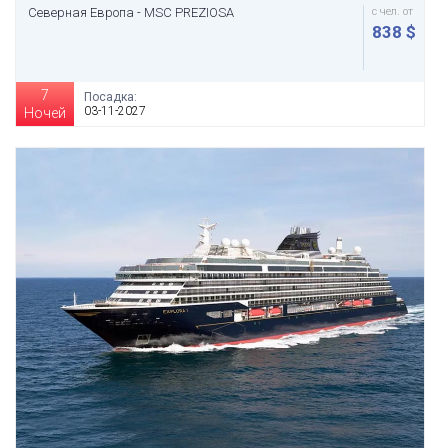
Северная Европа - MSC PREZIOSA
с чел. от
838 $
7
Посадка:
03-11-2027
Ночей