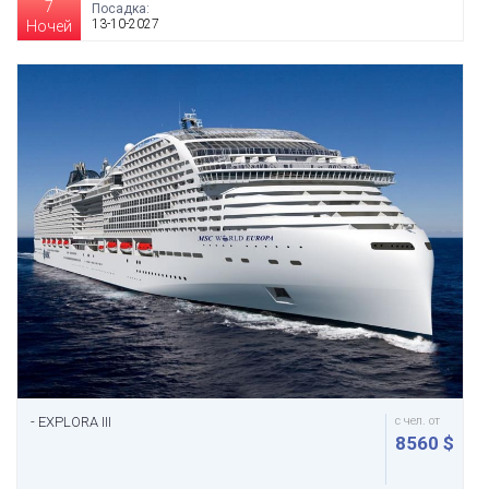
7
Посадка:
13-10-2027
Ночей
- EXPLORA III
с чел. от
8560 $