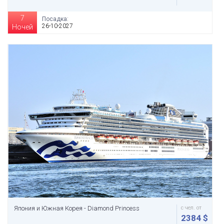
7
Посадка:
26-10-2027
Ночей
Япония и Южная Корея - Diamond Princess
с чел. от
2384 $