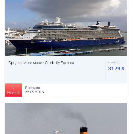
Средиземное море - Celebrity Equinox
с чел. от
3179 $
9
Посадка:
22-09-2026
Ночей