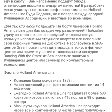
еду в каюту – Вам непременно подадут блюда,
отвечающие высшим стандартам качества! В разработке
меню участвует не только шеф-повар компании Holland
America Line Руди Содамин, но и повара Международной
Кулинарной Ассоциации, известные во всем мире.
Для тех, кто любит отдыхать.
На борту лайнеров Holland
America Line для Вас создан мир развлечений! Поймайте
удачу за хвост в казино, послушайте классическую
музыку в исполнении струнного квартета или исполните
свой коронный танец на дискотеке. Расслабьтесь в SPA-
центре Greenhouse, приведите мышцы в тонус в фитнес-
центре или примите участие в танцевальном конкурсе
Dancing With the Stars: At Sea, посетите занятия в
Кулинарном центре или семинар по компьютерным
технологиям!
Факты о Holland America Line
Компания была основана в 1873 г.;
На сегодняшний день флот компании состоит из 14
лайнеров;
Ежегодно Holland America Line предлагает более 500
круизов, которые включают 415 портов в 98 странах
захода.
Маршруты круизов Holland America Line проходят
через все 6 континентов. В числе самых популярных