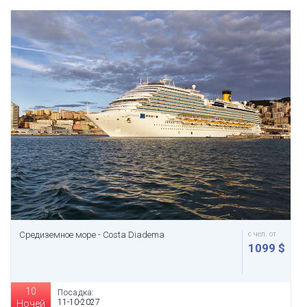
Средиземное море - Costa Diadema
с чел. от
1099 $
10
Посадка:
11-10-2027
Ночей