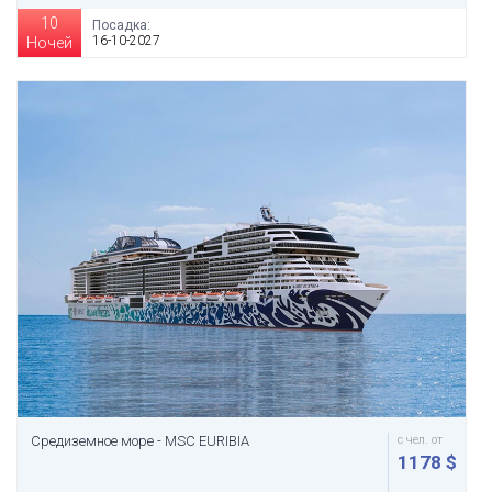
10
Посадка:
16-10-2027
Ночей
Средиземное море - MSC EURIBIA
с чел. от
1178 $