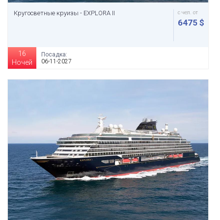
Кругосветные круизы - EXPLORA II
с чел. от
6475 $
16
Посадка:
06-11-2027
Ночей