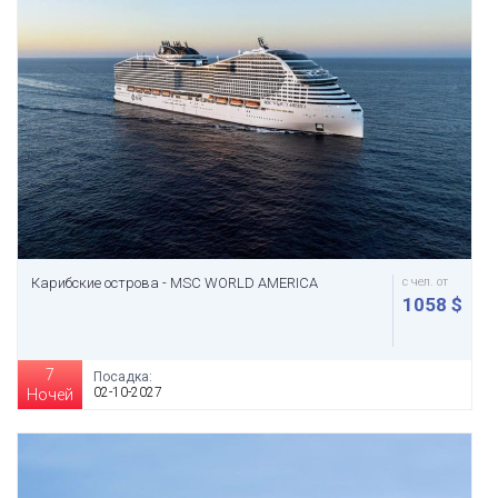
Карибские острова - MSC WORLD AMERICA
с чел. от
1058 $
7
Посадка:
02-10-2027
Ночей