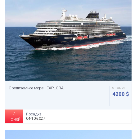
Средиземное море - EXPLORA I
с чел. от
4200 $
7
Посадка:
04-10-2027
Ночей