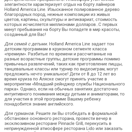
элегантности характеризует отдых на борту лайнеров
Holland America Line. Изысканное полированное дерево
благородных пород, нежные композиции из живых
цветов, картины, скульптуры и антиквариат, стоимость
которых исчисляется миллионами долларов…С первых
минут пребывания на борту Вы попадете в мир красоты,
созданный для Вас!
Для семей с детьми.
Holland America Line задает тон
детским программам в круизном сегменте класса
«премиум». Разбитые по времени и рассчитанные на
разные возрастные группы, детские программы помимо
привычных развлечений, таких как приготовление пиццы,
танцевальные классы или турнир по видеоиграм, могут
предложить нечто уникальное! Дети от 8 до 12 лет во
время круиза по Аляске смогут принять участие в
мероприятии «Младший рейнджер службы Национального
парка». Однако, если на обычных занятиях достаточно
интуитивного понимания между детьми и аниматорами, то
для участия в этой программе Вашему ребенку
понадобится знание английского.
Для гурманов.
Решите ли Вы отобедать в формальной
обстановке основного ресторана, провести вечер в
эксклюзивном ресторане Pinnacle Grill, перекусить в
непринужденной атмосфере ресторана Lido или заказать