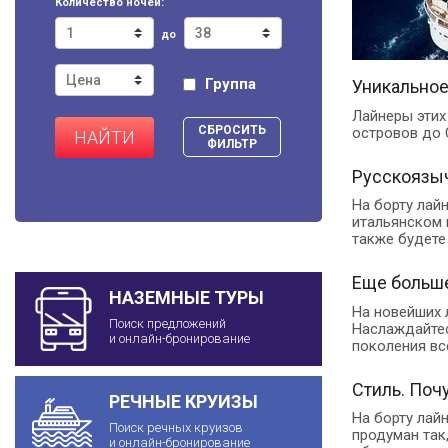
Количество ночей:
до
Группа
Уникальное
Лайнеры этих
СБРОСИТЬ
островов до 
НАЙТИ
ФИЛЬТР
Русскоязыч
На борту лай
итальянском 
также будете
Еще больше
НАЗЕМНЫЕ ТУРЫ
На новейших 
Поиск предложений
Наслаждайтес
и онлайн-бронирование
поколения вс
Стиль. Поч
РЕЧНЫЕ КРУИЗЫ
На борту лай
Поиск речных круизов
продуман так
и онлайн-бронирование