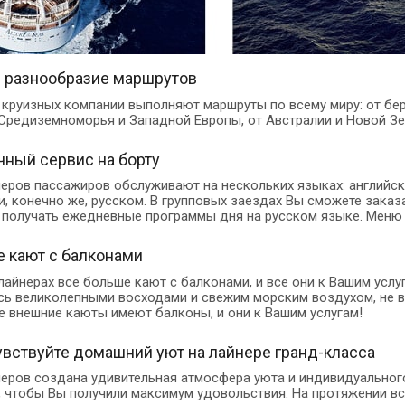
 разнообразие маршрутов
 круизных компании выполняют маршруты по всему миру: от бе
Средиземноморья и Западной Европы, от Австралии и Новой Зе
ный сервис на борту
неров пассажиров обслуживают на нескольких языках: английск
и, конечно же, русском. В групповых заездах Вы сможете заказа
 получать ежедневные программы дня на русском языке. Меню 
 кают с балконами
лайнерах все больше кают с балконами, и все они к Вашим услу
ь великолепными восходами и свежим морским воздухом, не в
е внешние каюты имеют балконы, и они к Вашим услугам!
увствуйте домашний уют на лайнере гранд-класса
неров создана удивительная атмосфера уюта и индивидуальног
, чтобы Вы получили максимум удовольствия. На протяжении в