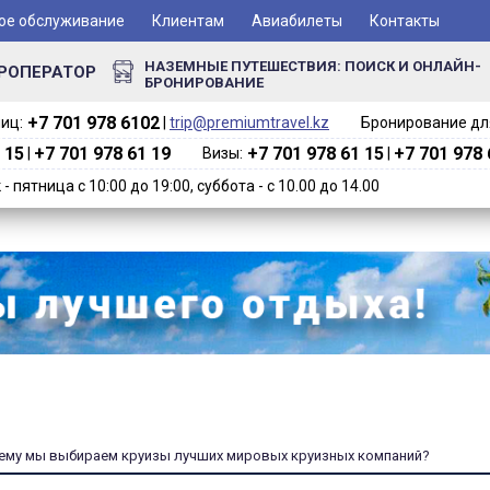
ое обслуживание
Клиентам
Авиабилеты
Контакты
НАЗЕМНЫЕ ПУТЕШЕСТВИЯ: ПОИСК И ОНЛАЙН-
РОПЕРАТОР
БРОНИРОВАНИЕ
+7 701 978 6102‬
иц:
|
trip@premiumtravel.kz
Бронирование для
 15
+7 701 978 61 19
+7 701 978 61 15
+7 701 978 
|
Визы:
|
 пятница с 10:00 до 19:00, суббота - с 10.00 до 14.00
ему мы выбираем круизы лучших мировых круизных компаний?