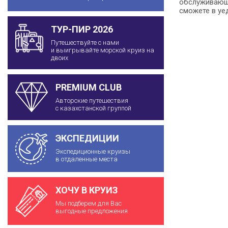
обслуживающе
сможете в уе
ТУР-ПИР 2026
Путешествуйте с нами
и выигрывайте морской круиз на
двоих
PREMIUM CLUB
Авторские путешествия
с казахстанской группой
ЭКСПЕДИЦИИ
Экспедиционные круизы
в отдаленные места
ХОЧУ В КРУИЗ
Мы подберем для Вас
выгодные предложения