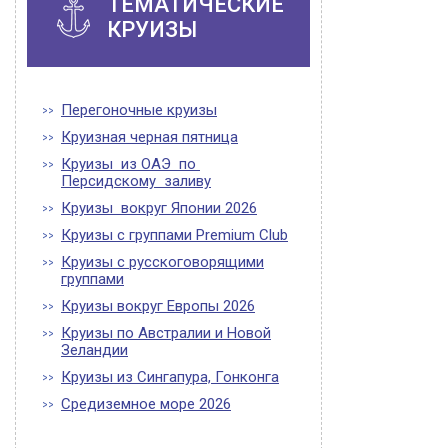
ТЕМАТИЧЕСКИЕ
КРУИЗЫ
Перегоночные круизы
Круизная черная пятница
Круизы из ОАЭ по
Персидскому заливу
Круизы вокруг Японии 2026
Круизы с группами Premium Club
Круизы с русскоговорящими
группами
Круизы вокруг Европы 2026
Круизы по Австралии и Новой
Зеландии
Круизы из Сингапура, Гонконга
Средиземное море 2026