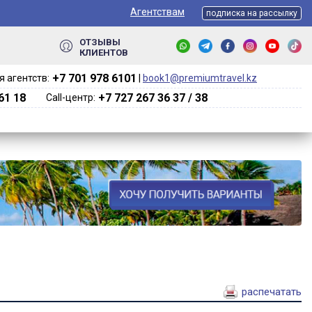
Агентствам
подписка на рассылку
ОТЗЫВЫ
КЛИЕНТОВ
+7 701 978 6101‬
 агентств:
|
book1@premiumtravel.kz
61 18
+7 727 267 36 37 / 38
Call-центр:
распечатать