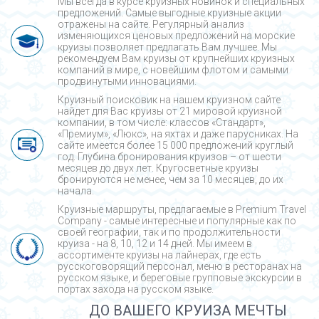
Мы всегда в курсе круизных новинок и специальных
предложений. Самые выгодные круизные акции
отражены на сайте. Регулярный анализ
изменяющихся ценовых предложений на морские
круизы позволяет предлагать Вам лучшее. Мы
рекомендуем Вам круизы от крупнейших круизных
компаний в мире, с новейшим флотом и самыми
продвинутыми инновациями.
Круизный поисковик на нашем круизном сайте
найдет для Вас круизы от 21 мировой круизной
компании, в том числе: классов «Стандарт»,
«Премиум», «Люкс», на яхтах и даже парусниках. На
сайте имеется более 15 000 предложений круглый
год. Глубина бронирования круизов – от шести
месяцев до двух лет. Кругосветные круизы
бронируются не менее, чем за 10 месяцев, до их
начала.
Круизные маршруты, предлагаемые в Premium Travel
Company - cамые интересные и популярные как по
своей географии, так и по продолжительности
круиза - на 8, 10, 12 и 14 дней. Мы имеем в
ассортименте круизы на лайнерах, где есть
русскоговорящий персонал, меню в ресторанах на
русском языке, и береговые групповые экскурсии в
портах захода на русском языке.
ДО ВАШЕГО КРУИЗА МЕЧТЫ