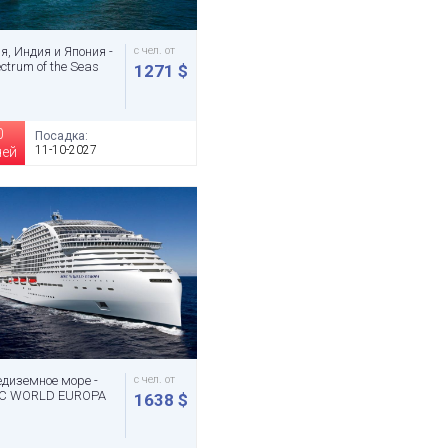
я, Индия и Япония -
с чел. от
ctrum of the Seas
1271 $
0
Посадка:
11-10-2027
чей
диземное море -
с чел. от
C WORLD EUROPA
1638 $