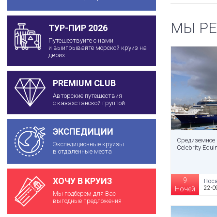
МЫ Р
ТУР-ПИР 2026
Путешествуйте с нами
и выигрывайте морской круиз на
двоих
PREMIUM CLUB
Авторские путешествия
с казахстанской группой
ЭКСПЕДИЦИИ
Средиземное 
Экспедиционные круизы
Celebrity Equi
в отдаленные места
ХОЧУ В КРУИЗ
9
Поса
22-0
Ночей
Мы подберем для Вас
выгодные предложения