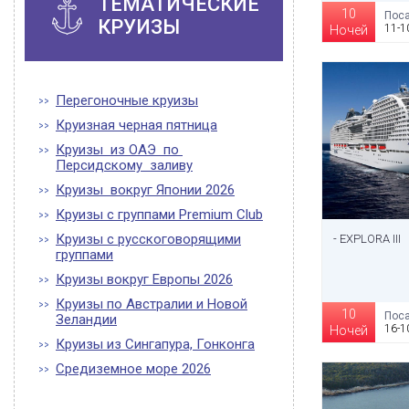
ТЕМАТИЧЕСКИЕ
10
Поса
КРУИЗЫ
11-1
Ночей
Перегоночные круизы
Круизная черная пятница
Круизы из ОАЭ по
Персидскому заливу
Круизы вокруг Японии 2026
Круизы с группами Premium Club
Круизы с русскоговорящими
- EXPLORA III
группами
Круизы вокруг Европы 2026
Круизы по Австралии и Новой
10
Поса
Зеландии
16-1
Ночей
Круизы из Сингапура, Гонконга
Средиземное море 2026