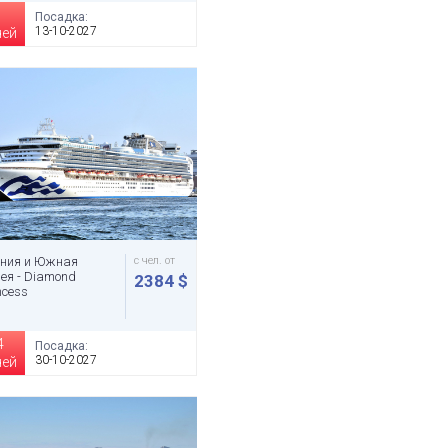
Посадка:
13-10-2027
чей
ония и Южная
с чел. от
ея - Diamond
2384 $
ncess
4
Посадка:
30-10-2027
чей