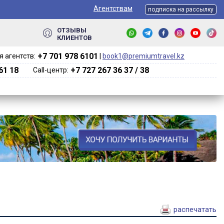
Агентствам
подписка на рассылку
ОТЗЫВЫ
КЛИЕНТОВ
+7 701 978 6101‬
 агентств:
|
book1@premiumtravel.kz
61 18
+7 727 267 36 37 / 38
Call-центр:
распечатать