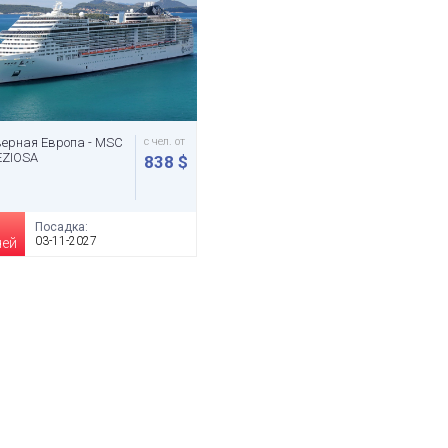
ерная Европа - MSC
с чел. от
EZIOSA
838 $
Посадка:
03-11-2027
чей