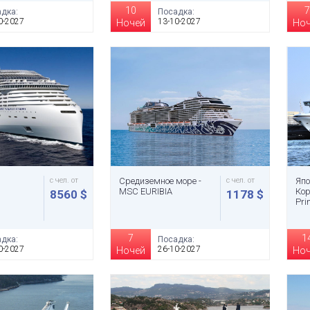
10
7
дка:
Посадка:
0-2027
13-10-2027
Ночей
Но
с чел. от
Средиземное море -
с чел. от
Яп
MSC EURIBIA
Кор
8560 $
1178 $
Pri
7
1
дка:
Посадка:
0-2027
26-10-2027
Ночей
Но