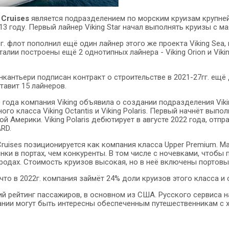
 Cruises
является подразделением по морским круизам крупнейше
13 году. Первый лайнер Viking Star начал выполнять круизы с м
г. флот пополнил ещё один лайнер этого же проекта Viking Sea, в 2
 Италии построены ещё 2 однотипных лайнера - Viking Orion и Vik
антьери подписан контракт о строительстве в 2021-27гг. ещё д
тавит 15 лайнеров.
 года компания Viking объявила о создании подразделения Viki
го класса Viking Octantis и Viking Polaris. Первый начнёт выпо
й Америки. Viking Polaris дебютирует в августе 2022 года, от
RD.
 Cruises позиционируется как компания класса Upper Premium.
нки в портах, чем конкуренты. В том числе с ночевками, чтоб
родах. Стоимость круизов высокая, но в неё включены портовы
что в 2022г. компания займёт 24% доли круизов этого класса и
й рейтинг пассажиров, в основном из США. Русского сервиса н
нии могут быть интересны обеспеченным путешественникам с 