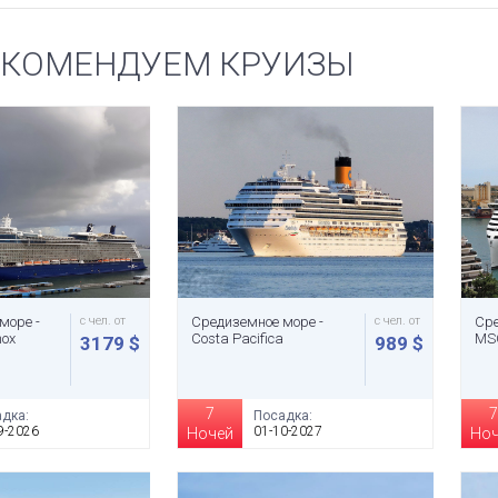
ЕКОМЕНДУЕМ КРУИЗЫ
море -
с чел. от
Средиземное море -
с чел. от
Сре
nox
Costa Pacifica
MS
3179 $
989 $
7
7
дка:
Посадка:
9-2026
01-10-2027
Ночей
Но