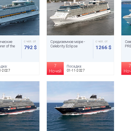
ические
с чел. от
Средиземное море -
с чел. от
Сев
rer of the
Celebrity Eclipse
PR
792 $
1266 $
7
7
дка:
Посадка:
1-2027
01-11-2027
Ночей
Но