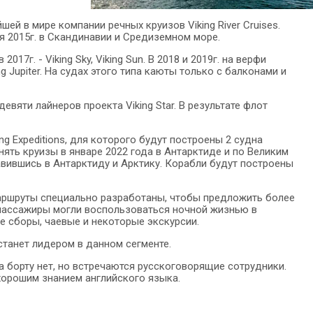
й в мире компании речных круизов Viking River Cruises.
ая 2015г. в Скандинавии и Средиземном море.
017г. - Viking Sky, Viking Sun. В 2018 и 2019г. на верфи
ing Jupiter. На судах этого типа каюты только с балконами и
евяти лайнеров проекта Viking Star. В результате флот
ng Expeditions, для которого будут построены 2 судна
лнять круизы в январе 2022 года в Антарктиде и по Великим
правившись в Антарктиду и Арктику. Корабли будут построены
 Маршруты специально разработаны, чтобы предложить более
ы пассажиры могли воспользоваться ночной жизнью в
е сборы, чаевые и некоторые экскурсии.
 станет лидером в данном сегменте.
а борту нет, но встречаются русскоговорящие сотрудники.
хорошим знанием английского языка.