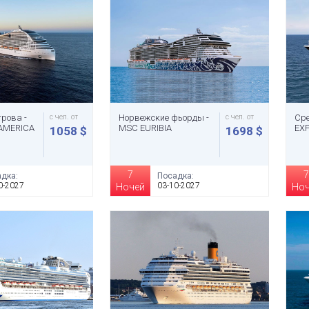
трова -
с чел. от
Норвежские фьорды -
с чел. от
Сре
AMERICA
MSC EURIBIA
EXP
1058 $
1698 $
7
7
дка:
Посадка:
0-2027
03-10-2027
Ночей
Но