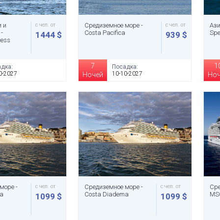
и и
с чел. от
Средиземное море -
с чел. от
Ази
-
Costa Pacifica
Spe
1444 $
939 $
cess
7
1
дка:
Посадка:
0-2027
10-10-2027
Ночей
Но
море -
с чел. от
Средиземное море -
с чел. от
Сре
ma
Costa Diadema
MS
1099 $
1099 $