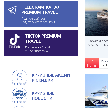
TELEGRAM-КАНАЛ
PREMIUM TRAVEL
Подписывайтесь!
Будьте в курсе событий!
TIKTOK PREMIUM
TRAVEL
Карибские ос
MSC WORLD 
Подписывайтесь!
У нас интересно!
7
Поса
02-1
Ночей
КРУИЗНЫЕ АКЦИИ
И СКИДКИ
КРУИЗНЫЕ
НОВОСТИ