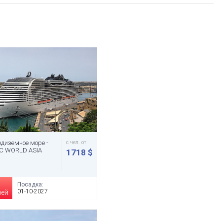
диземное море -
с чел. от
C WORLD ASIA
1718 $
Посадка:
01-10-2027
чей