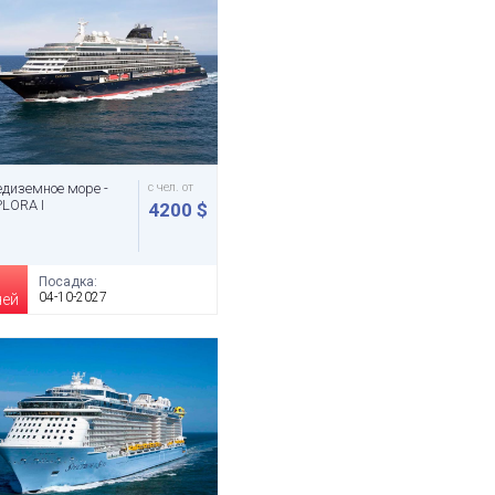
диземное море -
с чел. от
LORA I
4200 $
Посадка:
04-10-2027
чей