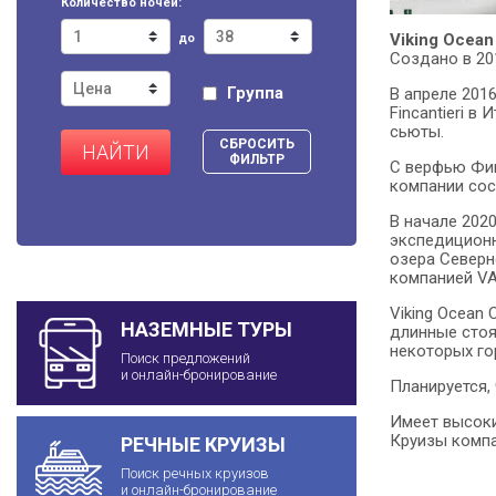
Количество ночей:
Viking Ocean
до
Создано в 20
Группа
В апреле 2016
Fincantieri в
сьюты.
СБРОСИТЬ
НАЙТИ
ФИЛЬТР
С верфью Финк
компании сос
В начале 2020
экспедиционно
озера Северно
компанией VA
Viking Ocean
НАЗЕМНЫЕ ТУРЫ
длинные стоя
некоторых го
Поиск предложений
и онлайн-бронирование
Планируется, 
Имеет высоки
Круизы компа
РЕЧНЫЕ КРУИЗЫ
Поиск речных круизов
и онлайн-бронирование