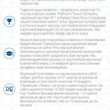
турагентов.
Главное наше правило – предлагать клиентам то,
что мы хорошо знаем. Premium Travel Company
-круизный эксперт № 1 в Казахстане. Все сотрудники
нашей компании имеют опыт круизных путешествий
и отлично знают круизы, систематически повышают
свою квалификацию по этому направлению. Мы
найдем круиз для Вас везде, где есть море.
Мы всегда в курсе круизных новинок и специальных
предложений. Самые выгодные круизные акции
отражены на сайте. Регулярный анализ
изменяющихся ценовых предложений на морские
круизы позволяет предлагать Вам лучшее. Мы
рекомендуем Вам круизы от крупнейших круизных
компаний в мире, с новейшим флотом и самыми
продвинутыми инновациями.
Круизный поисковик на нашем круизном сайте
найдет для Вас круизы от 21 мировой круизной
компании, в том числе: классов «Стандарт»,
«Премиум», «Люкс», на яхтах и даже парусниках. На
сайте имеется более 15 000 предложений круглый
год. Глубина бронирования круизов – от шести
месяцев до двух лет. Кругосветные круизы
бронируются не менее, чем за 10 месяцев, до их
начала.