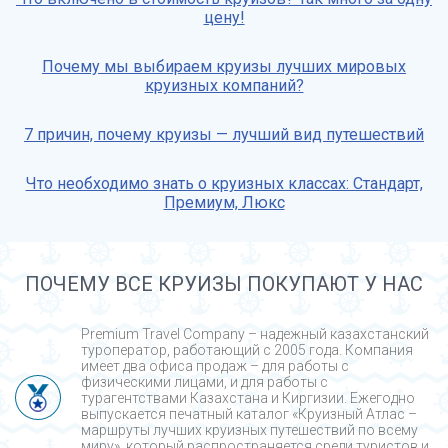
цену!
Почему мы выбираем круизы лучших мировых
круизных компаний?
7 причин, почему круизы — лучший вид путешествий
Что необходимо знать о круизных классах: Стандарт,
Премиум, Люкс
ПОЧЕМУ ВСЕ КРУИЗЫ ПОКУПАЮТ У НАС
Premium Travel Company – надежный казахстанский
туроператор, работающий с 2005 года. Компания
имеет два офиса продаж – для работы с
физическими лицами, и для работы с
турагентствами Казахстана и Киргизии. Ежегодно
выпускается печатный каталог «Круизный Атлас –
маршруты лучших круизных путешествий по всему
миру», который распространяется среди туристов и