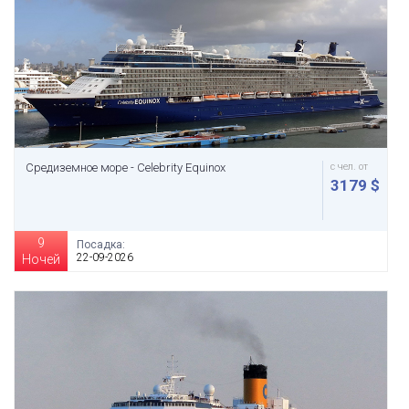
Средиземное море - Celebrity Equinox
с чел. от
3179 $
9
Посадка:
22-09-2026
Ночей