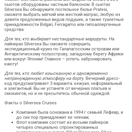
сьютов оборудованы частным балконом. В сьютах
Silversea Вы обнаружите постельное белье Pratesi,
сможете выбрать мягкий или жесткий матрас, любую из
девяти предложенных видов подушек, а также туалетные
принадлежности Bvlgari, Ferragamo или гипоаллергенные
средства.
Для тех, кто выбирает нестандартные маршруты.
На
лайнерах Silversea Вы сможете совершить
экспедиционный круиз по Галапагосским островам или
Антарктическому полуострову, западному берегу Африки
или вокруг Японии! Главное – успеть забронировать
каюту!
Для тех, кто любит изысканную и одновременно
непринужденную атмосферу на борту.
Вечерний дресс-
код предусматривает 3 варианта: кежуал, неформальный
и элегантный. Вы не устанете от вечерних платьев и
смокингов, но и не пресытитесь обычной одеждой.
Факты о Silversea Cruises
Компания была основана в 1994 г семьей Лефевр, и
до сих пор принадлежит ее членам;
Флот компании состоит из восьми лайнеров:
четырех специально спроектированных