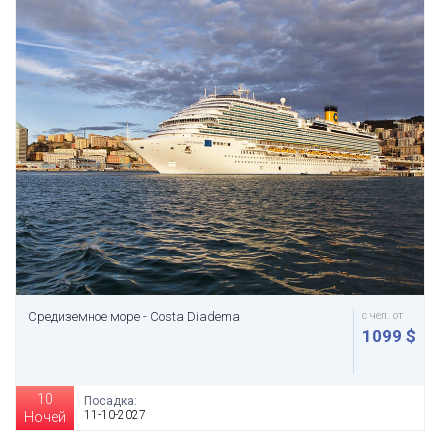
Средиземное море - Costa Diadema
с чел. от
1099 $
10
Посадка:
11-10-2027
Ночей