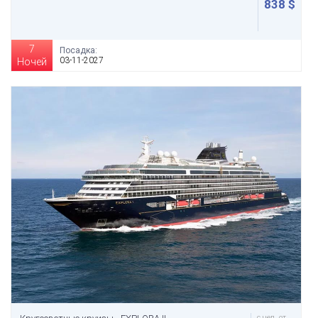
838 $
7
Посадка:
03-11-2027
Ночей
с чел. от