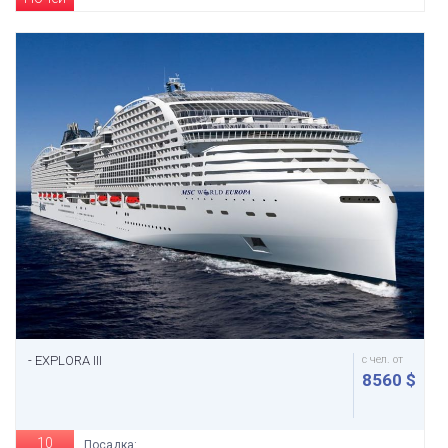
- EXPLORA III
с чел. от
8560 $
10
Посадка: