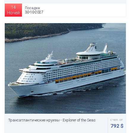
14
Посадка:
30-10-2027
Ночей
Трансатлантические круизы - Explorer of the Seas
с чел. от
792 $