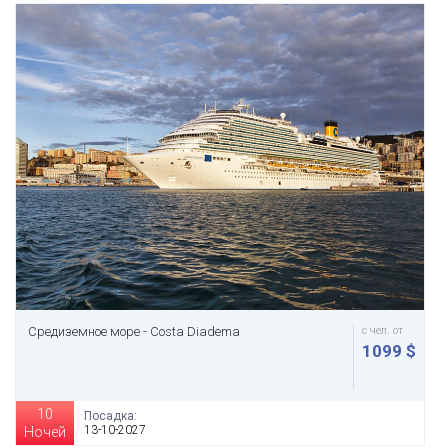
Средиземное море - Costa Diadema
с чел. от
1099 $
10
Посадка:
13-10-2027
Ночей