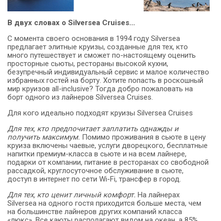
В двух словах о Silversea Cruises…
С момента своего основания в 1994 году Silversea
предлагает элитные круизы, созданные для тех, кто
много путешествует и сможет по-настоящему оценить
просторные сьюты, рестораны высокой кухни,
безупречный индивидуальный сервис и малое количество
избранных гостей на борту. Хотите попасть в роскошный
мир круизов all-inclusive? Тогда добро пожаловать на
борт одного из лайнеров Silversea Cruises.
Для кого идеально подходят круизы Silversea Cruises
Для тех, кто предпочитает заплатить однажды и
получить максимум.
Помимо проживания в сьюте в цену
круиза включены чаевые, услуги дворецкого, бесплатные
напитки премиум-класса в сьюте и на всем лайнере,
подарки от компании, питание в ресторанах со свободной
рассадкой, круглосуточное обслуживание в сьюте,
доступ в интернет по сети Wi-Fi, трансфер в город.
Для тех, кто ценит личный комфорт.
На лайнерах
Silversea на одного гостя приходится больше места, чем
на большинстве лайнеров других компаний класса
«люкс». Все каюты располагают видом на океан, а 85%