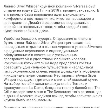
Лайнер Silver Whisper круизной компании Silversea был
спущен на воду в 2001 г. и в 2018 г. прошел реновацию. В
его проекте была воплощена идея максимально
комфортного соотношения количества пассажиров и
пространства. Дизайн и оформление выдержаны в
спокойных пастельных тонах, чтобы каждый гость
чувствовал себя как дома.
Удобства большого курорта. Очарование стильного
бутик-отеля. Лайнеры Silver Whisper приглашает вас
насладиться отдыхом в сьютах мирового уровня Silversea
с радушным персоналом и индивидуальным
обслуживанием в сочетании с увеличенным
пространством и удобствами большего корабля.
Роскошный бутик-отель на воде предлагает гостям
совершить удивительное путешествие и насладиться
гастрономической кухней, теплой домашней атмосферой
и индивидуальным сервисом. Рестораны лайнера Silver
Whisper порадуют гурманов и ценителей высокой кухни.
На выбор гостей итальянская кухня в La Terraza и
французская в La Dame, блюда на гриле у бассейна в The
Grill и колоритное меню в The Restaurant того региона, где
в данный момент находится лайнер, чтобы впечатление от
круиза было незабываемым.
Отдохнуть на шезлонге и позагорать можно у открытого