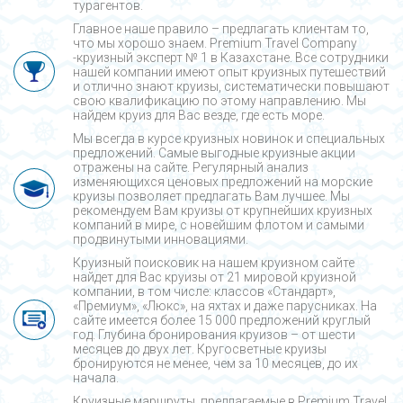
турагентов.
Главное наше правило – предлагать клиентам то,
что мы хорошо знаем. Premium Travel Company
-круизный эксперт № 1 в Казахстане. Все сотрудники
нашей компании имеют опыт круизных путешествий
и отлично знают круизы, систематически повышают
свою квалификацию по этому направлению. Мы
найдем круиз для Вас везде, где есть море.
Мы всегда в курсе круизных новинок и специальных
предложений. Самые выгодные круизные акции
отражены на сайте. Регулярный анализ
изменяющихся ценовых предложений на морские
круизы позволяет предлагать Вам лучшее. Мы
рекомендуем Вам круизы от крупнейших круизных
компаний в мире, с новейшим флотом и самыми
продвинутыми инновациями.
Круизный поисковик на нашем круизном сайте
найдет для Вас круизы от 21 мировой круизной
компании, в том числе: классов «Стандарт»,
«Премиум», «Люкс», на яхтах и даже парусниках. На
сайте имеется более 15 000 предложений круглый
год. Глубина бронирования круизов – от шести
месяцев до двух лет. Кругосветные круизы
бронируются не менее, чем за 10 месяцев, до их
начала.
Круизные маршруты, предлагаемые в Premium Travel