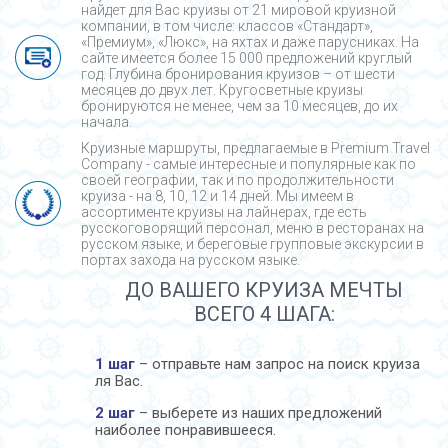
найдет для Вас круизы от 21 мировой круизной
компании, в том числе: классов «Стандарт»,
«Премиум», «Люкс», на яхтах и даже парусниках. На
сайте имеется более 15 000 предложений круглый
год. Глубина бронирования круизов – от шести
месяцев до двух лет. Кругосветные круизы
бронируются не менее, чем за 10 месяцев, до их
начала.
Круизные маршруты, предлагаемые в Premium Travel
Company - cамые интересные и популярные как по
своей географии, так и по продолжительности
круиза - на 8, 10, 12 и 14 дней. Мы имеем в
ассортименте круизы на лайнерах, где есть
русскоговорящий персонал, меню в ресторанах на
русском языке, и береговые групповые экскурсии в
портах захода на русском языке.
ДО ВАШЕГО КРУИЗА МЕЧТЫ
ВСЕГО 4 ШАГА:
1 шаг
– отправьте нам запрос на поиск круиза
ля Вас.
2 шаг
– выберете из наших предложений
наиболее понравившееся.