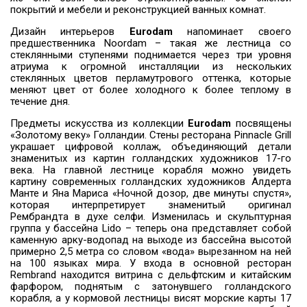
покрытий и мебели и реконструкцией ванных комнат.
Дизайн интерьеров
Eurodam
напоминает своего
предшественника Noordam – такая же лестница со
стеклянными ступенями поднимается через три уровня
атриума к огромной инсталляции из нескольких
стеклянных цветов перламутрового оттенка, которые
меняют цвет от более холодного к более теплому в
течение дня.
Предметы искусства из коллекции
Eurodam
посвящены
«Золотому веку» Голландии. Стены ресторана Pinnacle Grill
украшает цифровой коллаж, объединяющий детали
знаменитых из картин голландских художников 17-го
века. На главной лестнице корабля можно увидеть
картину современных голландских художников Алдерта
Манте и Яна Мариса «Ночной дозор, две минуты спустя»,
которая интерпретирует знаменитый оригинал
Рембрандта в духе селфи. Изменилась и скульптурная
группа у бассейна Lido – теперь она представляет собой
каменную арку-водопад на выходе из бассейна высотой
примерно 2,5 метра со словом «вода» вырезанном на ней
на 100 языках мира. У входа в основной ресторан
Rembrand находится витрина с дельфтским и китайским
фарфором, поднятым с затонувшего голландского
корабля, а у кормовой лестницы висят морские карты 17