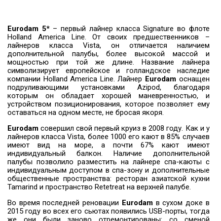
Eurodam 5*
– первый лайнер класса Signature во флоте
Holland America Line. От своих предшественников –
лайнеров класса Vista, он отличается наличием
дополнительной палубы, более высокой массой и
мощностью при той же длине. Название лайнера
символизирует европейское и голландское наследие
компании Holland America Line. Лайнер
Eurodam
оснащен
подруливающими установками Azipod, благодаря
которым он обладает хорошей маневренностью, и
устройством позиционирования, которое позволяет ему
оставаться на одном месте, не бросая якоря.
Eurodam
совершил свой первый круиз в 2008 году. Как и у
лайнеров класса Vista, более 1000 его кают в 85% случаев
имеют вид на море, а почти 67% кают имеют
индивидуальный балкон. Наличие дополнительной
палубы позволило разместить на лайнере спа-каюты с
индивидуальным доступом в спа-зону и дополнительные
общественные пространства: ресторан азиатской кухни
Tamarind и пространство Retetreat на верхней палубе.
Во время последней реновации
Eurodam
в сухом доке в
2015 году во всех его сьютах появились USB-порты, тогда
же они были заново отремонтированы: со сменой