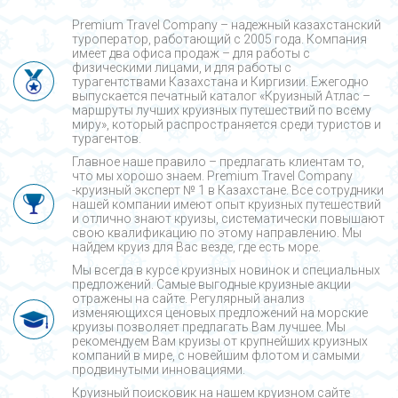
Premium Travel Company – надежный казахстанский
туроператор, работающий с 2005 года. Компания
имеет два офиса продаж – для работы с
физическими лицами, и для работы с
турагентствами Казахстана и Киргизии. Ежегодно
выпускается печатный каталог «Круизный Атлас –
маршруты лучших круизных путешествий по всему
миру», который распространяется среди туристов и
турагентов.
Главное наше правило – предлагать клиентам то,
что мы хорошо знаем. Premium Travel Company
-круизный эксперт № 1 в Казахстане. Все сотрудники
нашей компании имеют опыт круизных путешествий
и отлично знают круизы, систематически повышают
свою квалификацию по этому направлению. Мы
найдем круиз для Вас везде, где есть море.
Мы всегда в курсе круизных новинок и специальных
предложений. Самые выгодные круизные акции
отражены на сайте. Регулярный анализ
изменяющихся ценовых предложений на морские
круизы позволяет предлагать Вам лучшее. Мы
рекомендуем Вам круизы от крупнейших круизных
компаний в мире, с новейшим флотом и самыми
продвинутыми инновациями.
Круизный поисковик на нашем круизном сайте