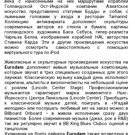
века с нанесенными на них маршрутами кораблей
Голландской Ост-Индской компании. Азиатское
искусство представлено статуями Будды и собак с
львиными головами у входа в ресторан Tamarind.
Коллекцию антиквариата дополняют скульптуры
современных авторов из стекла и бумаги, картины
голландского художника Баса Себуса, гипер-реалиста
Чарльза Белла, изображения кораблей HAL авторства
Стивена Карда. Эти и другие произведения искусства
можно осмотреть самостоятельно с помощью
виртуального тура по iPod.
Живописные и скульптурные произведения искусства на
Eurodam
дополняют живые музыкальные композиции,
которые звучат в трех специально созданных для этого
лаунжах. Классическую музыку каждый день исполняют
скрипачи, альтисты и виолончелисты на небольшой сцене
с роялем (Lincoln Center Stage). Профессионализм
музыкантов гарантирует марка знаменитого Нью-
Йоркского Центра Линкольна (Lincoln Center). Приобщить
к классической музыке детей, поиграть в «Угадай
мелодию» или послушать любимый хит на заказ можно в
Billboard Onboard – в живом исполнении сразу двух
пианистов. Более современная музыка (джаз, рок и R&B)
так же регулярно звучит в BB King Blues Clubсо сценой и
танцполом.
Кулинария на борту лайнера
Eurodam
также возведена в