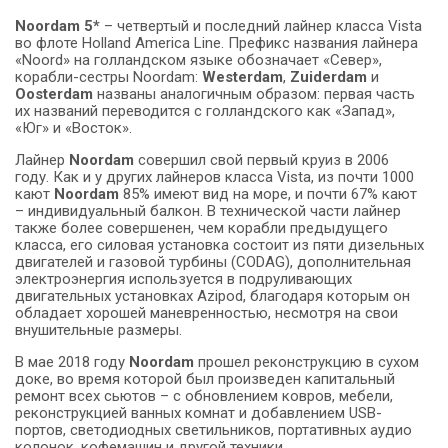
Noordam 5*
– четвертый и последний лайнер класса Vista
во флоте Holland America Line. Префикс названия лайнера
«Noord» на голландском языке обозначает «Север»,
корабли-сестры Noordam:
Westerdam
,
Zuiderdam
и
Oosterdam
названы аналогичным образом: первая часть
их названий переводится с голландского как «Запад»,
«Юг» и «Восток».
Лайнер
Noordam
совершил свой первый круиз в 2006
году. Как и у других лайнеров класса Vista, из почти 1000
кают
Noordam
85% имеют вид на море, и почти 67% кают
– индивидуальный балкон. В технической части лайнер
также более совершенен, чем корабли предыдущего
класса, его силовая установка состоит из пяти дизельных
двигателей и газовой турбины (CODAG), дополнительная
электроэнергия используется в подруливающих
двигательных установках Azipod, благодаря которым он
обладает хорошей маневренностью, несмотря на свои
внушительные размеры.
В мае 2018 году
Noordam
прошел реконструкцию в сухом
доке, во время которой был произведен капитальный
ремонт всех сьютов – с обновлением ковров, мебели,
реконструкцией ванных комнат и добавлением USB-
портов, светодиодных светильников, портативных аудио
колонок, кофемашин и другой техники.