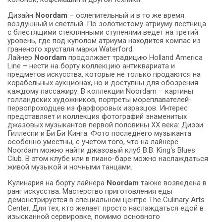
Дизайн
Noordam
– ослепительный и в то же время
воздушный и светлый. По золотистому атриуму лестница
с блестящими стеклянными ступенями ведет на третий
уровень, где под куполом атриума находится компас из
граненого хрусталя марки Waterford.
Лайнер
Noordam
продолжает традицию Holland America
Line – нести на борту коллекцию антиквариата и
предметов искусства, которые не только продаются на
корабельных аукционах, но и доступны для обозрения
каждому пассажиру. В коллекции Noordam – картины
голландских художников, портреты мореплавателей-
первопроходцев из фарфоровых изразцов. Интерес
представляет и коллекция фотографий знаменитых
джазовых музыкантов первой половины XX века: Диззи
Гиллеспи и Би Би Кинга. Фото последнего музыканта
особенно уместны, с учетом того, что на лайнере
Noordam можно найти джазовый клуб B.B. King's Blues
Club. В этом клубе или в пиано-баре можно наслаждаться
живой музыкой и ночными танцами.
Кулинария на борту лайнера
Noordam
также возведена в
ранг искусства. Мастерство приготовления еды
демонстрируется в специальном центре The Culinary Arts
Center. Для тех, кто желает просто наслаждаться едой в
изысканной сервировке, помимо основного