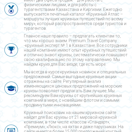
физическими лицами, и для работы с
турагентствами Казахстана и Киргизии. Ежегодно
выпускается печатный каталог «Круизный Атлас –
маршруты лучших круизных путешествий по всему
миру», который распространяется среди туристов и
турагентов.
Главное наше правило – предлагать клиентам то,
что мы хорошо знаем. Premium Travel Company
-круизный эксперт № 1 в Казахстане. Все сотрудники
нашей компании имеют опыт круизных путешествий
и отлично знают круизы, систематически повышают
свою квалификацию по этому направлению. Мы
найдем круиз для Вас везде, где есть море.
Мы всегда в курсе круизных новинок и специальных
предложений. Самые выгодные круизные акции
отражены на сайте. Регулярный анализ
изменяющихся ценовых предложений на морские
круизы позволяет предлагать Вам лучшее. Мы
рекомендуем Вам круизы от крупнейших круизных
компаний в мире, с новейшим флотом и самыми
продвинутыми инновациями.
Круизный поисковик на нашем круизном сайте
найдет для Вас круизы от 21 мировой круизной
компании, в том числе: классов «Стандарт»,
«Премиум», «Люкс», на яхтах и даже парусниках. На
сайте имеется более 15 000 предложений круглый