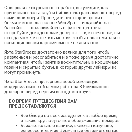
Совершая экскурсию по кораблю, вы увидите, как
приветливы залы, клуб и библиотека распахивают перед
вами свои двери. Проведите некоторое время в
безмятежном спа-салоне WindSpa . . . искупайтесь в
бассейне . . . позанимайтесь в фитнес-центре и
попробуйте декадентские десерты . . . и, конечно же, вы
всегда можете посетить мостик, чтобы ознакомиться с
навигационными картами вместе с капитаном.
Яхта StarBreeze достаточно велика для того чтобы
развлечься и расслабиться и в тоже время достаточно
компактная, чтобы зайти в восхитительные крошечные
гавани и скрытые бухты, в которые другие лайнеры не
могут проникнуть.
Яхта Star Breeze претерпела всеобъемлющую
модернизацию с объемом работ на 8,5 миллионов
долларов перед первым выходом в круиз.
ВО ВРЕМЯ ПУТЕШЕСТВИЯ ВАМ
ПРЕДОСТАВЛЯЮТСЯ
Все блюда во всех заведениях в любое время,
а также круглосуточное обслуживание номеров
Безалкогольные напитки, включая капучино,
эспрессо и другие фирменные безалкогольные