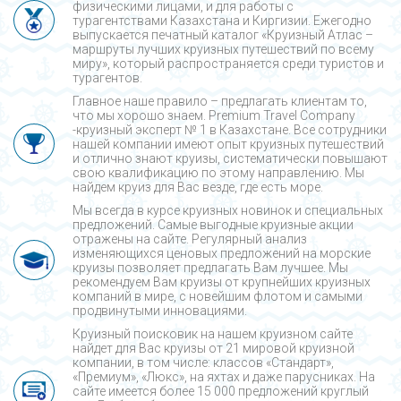
физическими лицами, и для работы с
турагентствами Казахстана и Киргизии. Ежегодно
выпускается печатный каталог «Круизный Атлас –
маршруты лучших круизных путешествий по всему
миру», который распространяется среди туристов и
турагентов.
Главное наше правило – предлагать клиентам то,
что мы хорошо знаем. Premium Travel Company
-круизный эксперт № 1 в Казахстане. Все сотрудники
нашей компании имеют опыт круизных путешествий
и отлично знают круизы, систематически повышают
свою квалификацию по этому направлению. Мы
найдем круиз для Вас везде, где есть море.
Мы всегда в курсе круизных новинок и специальных
предложений. Самые выгодные круизные акции
отражены на сайте. Регулярный анализ
изменяющихся ценовых предложений на морские
круизы позволяет предлагать Вам лучшее. Мы
рекомендуем Вам круизы от крупнейших круизных
компаний в мире, с новейшим флотом и самыми
продвинутыми инновациями.
Круизный поисковик на нашем круизном сайте
найдет для Вас круизы от 21 мировой круизной
компании, в том числе: классов «Стандарт»,
«Премиум», «Люкс», на яхтах и даже парусниках. На
сайте имеется более 15 000 предложений круглый