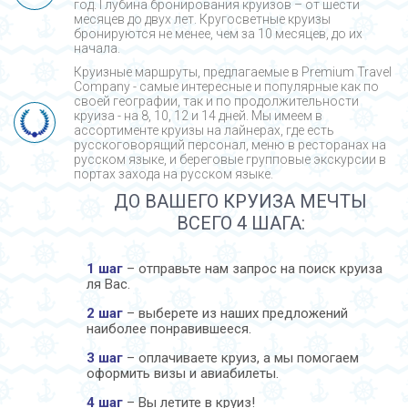
год. Глубина бронирования круизов – от шести
месяцев до двух лет. Кругосветные круизы
бронируются не менее, чем за 10 месяцев, до их
начала.
Круизные маршруты, предлагаемые в Premium Travel
Company - cамые интересные и популярные как по
своей географии, так и по продолжительности
круиза - на 8, 10, 12 и 14 дней. Мы имеем в
ассортименте круизы на лайнерах, где есть
русскоговорящий персонал, меню в ресторанах на
русском языке, и береговые групповые экскурсии в
портах захода на русском языке.
ДО ВАШЕГО КРУИЗА МЕЧТЫ
ВСЕГО 4 ШАГА:
1 шаг
– отправьте нам запрос на поиск круиза
ля Вас.
2 шаг
– выберете из наших предложений
наиболее понравившееся.
3 шаг
– оплачиваете круиз, а мы помогаем
оформить визы и авиабилеты.
4 шаг
– Вы летите в круиз!