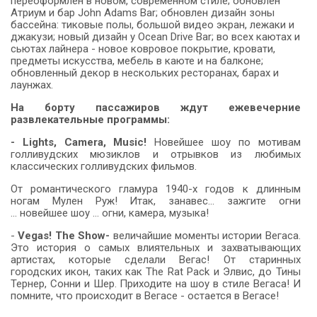
переоформлен в новом, современном стиле; обновлен
Атриум и бар John Adams Bar; обновлен дизайн зоны
бассейна: тиковые полы, большой видео экран, лежаки и
джакузи; новый дизайн у Ocean Drive Bar; во всех каютах и
сьютах лайнера - новое ковровое покрытие, кровати,
предметы искусства, мебель в каюте и на балконе;
обновленный декор в нескольких ресторанах, барах и
лаунжах.
На борту пассажиров ждут
ежевечерние
развлекательные программы:
- Lights, Camera, Music!
Новейшее шоу по мотивам
голливудских мюзиклов и отрывков из любимых
классических голливудских фильмов.
От романтического гламура 1940-х годов к длинным
ногам Мулен Руж! Итак, занавес... зажгите огни
... новейшее шоу ... огни, камера, музыка!
-
Vegas! The Show-
величайшие моменты истории Вегаса.
Это история о самых влиятельных и захватывающих
артистах, которые сделали Вегас! От старинных
городских икон, таких как The Rat Pack и Элвис, до Тины
Тернер, Сонни и Шер. Приходите на шоу в стиле Вегаса! И
помните, что происходит в Вегасе - остается в Вегасе!