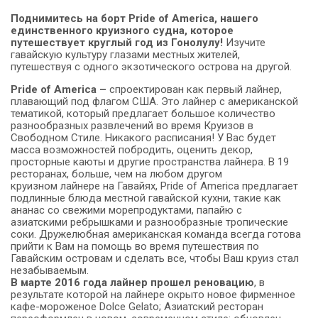
Поднимитесь на борт Pride of America, нашего
единственного круизного судна, которое
путешествует круглый год из Гонолулу!
Изучите
гавайскую культуру глазами местных жителей,
путешествуя с одного экзотического острова на другой.
Pride of America
–
спроектирован как первый лайнер,
плавающий под флагом США. Это лайнер с американской
тематикой, который предлагает большое количество
разнообразных развлечений во время Круизов в
Свободном Стиле. Никакого расписания! У Вас будет
масса возможностей побродить, оценить декор,
просторные каюты и другие пространства лайнера. В 19
ресторанах, больше, чем на любом другом
круизном лайнере на Гавайях, Pride of America предлагает
подлинные блюда местной гавайской кухни, такие как
ананас со свежими морепродуктами, папайю с
азиатскими ребрышками и разнообразные тропические
соки. Дружелюбная американская команда всегда готова
прийти к Вам на помощь во время путешествия по
Гавайским островам и сделать все, чтобы Ваш круиз стал
незабываемым.
В марте 2016 года лайнер прошел реновацию
, в
результате которой на лайнере окрыто новое фирменное
кафе-мороженое Dolce Gelato; Азиатский ресторан