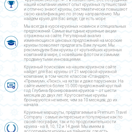
нашей компании имеют опыт круизных путешествий
и отлично знают круизы, систематически повышают
свою квалификацию по этому направлению. Мы
найдем круиз для Вас везде, где есть море.
Мы всегда в курсе круизных новинок и специальных
предложений. Самые выгодные круизные акции
отражены на сайте. Регулярный анализ
изменяющихся ценовых предложений на морские
круизы позволяет предлагать Вам лучшее. Мы
рекомендуем Вам круизы от крупнейших круизных
компаний в мире, с новейшим флотом и самыми
продвинутыми инновациями.
Круизный поисковик на нашем круизном сайте
найдет для Вас круизы от 21 мировой круизной
компании, в том числе: классов «Стандарт»,
«Премиум», «Люкс», на яхтах и даже парусниках. На
сайте имеется более 15 000 предложений круглый
год. Глубина бронирования круизов – от шести
месяцев до двух лет. Кругосветные круизы
бронируются не менее, чем за 10 месяцев, до их
начала.
Круизные маршруты, предлагаемые в Premium Travel
Company - cамые интересные и популярные как по
своей географии, так и по продолжительности
круиза - на 8, 10, 12 и 14 дней. Мы имеем в
ассортименте круизы на лайнерах, где есть