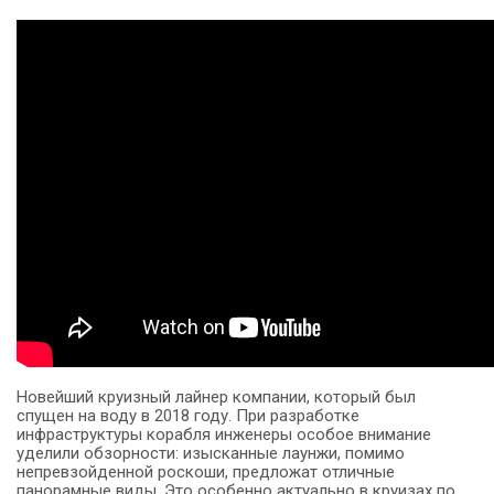
Новейший круизный лайнер компании, который был
спущен на воду в 2018 году. При разработке
инфраструктуры корабля инженеры особое внимание
уделили обзорности: изысканные лаунжи, помимо
непревзойденной роскоши, предложат отличные
панорамные виды. Это особенно актуально в круизах по