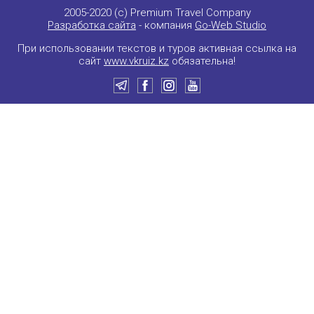
2005-2020 (c) Premium Travel Company
Разработка сайта
- компания
Go-Web Studio
При использовании текстов и туров активная ссылка на
сайт
www.vkruiz.kz
обязательна!