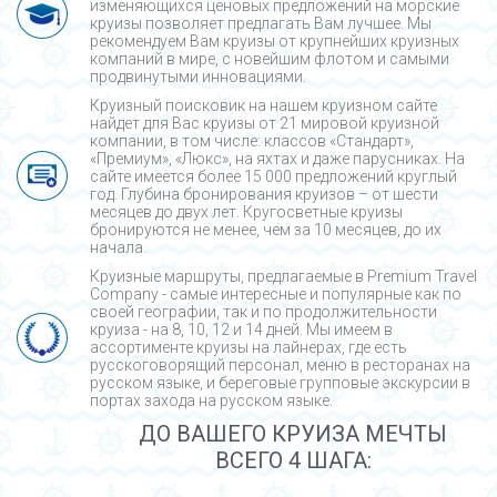
изменяющихся ценовых предложений на морские
круизы позволяет предлагать Вам лучшее. Мы
рекомендуем Вам круизы от крупнейших круизных
компаний в мире, с новейшим флотом и самыми
продвинутыми инновациями.
Круизный поисковик на нашем круизном сайте
найдет для Вас круизы от 21 мировой круизной
компании, в том числе: классов «Стандарт»,
«Премиум», «Люкс», на яхтах и даже парусниках. На
сайте имеется более 15 000 предложений круглый
год. Глубина бронирования круизов – от шести
месяцев до двух лет. Кругосветные круизы
бронируются не менее, чем за 10 месяцев, до их
начала.
Круизные маршруты, предлагаемые в Premium Travel
Company - cамые интересные и популярные как по
своей географии, так и по продолжительности
круиза - на 8, 10, 12 и 14 дней. Мы имеем в
ассортименте круизы на лайнерах, где есть
русскоговорящий персонал, меню в ресторанах на
русском языке, и береговые групповые экскурсии в
портах захода на русском языке.
ДО ВАШЕГО КРУИЗА МЕЧТЫ
ВСЕГО 4 ШАГА: