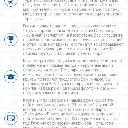
турагентствами Казахстана и Киргизии. Ежегодно
выпускается печатный каталог «Круизный Атлас –
маршруты лучших круизных путешествий по всему
миру», который распространяется среди туристов и
турагентов.
Главное наше правило – предлагать клиентам то,
что мы хорошо знаем. Premium Travel Company
-круизный эксперт № 1 в Казахстане. Все сотрудники
нашей компании имеют опыт круизных путешествий
и отлично знают круизы, систематически повышают
свою квалификацию по этому направлению. Мы
найдем круиз для Вас везде, где есть море.
Мы всегда в курсе круизных новинок и специальных
предложений. Самые выгодные круизные акции
отражены на сайте. Регулярный анализ
изменяющихся ценовых предложений на морские
круизы позволяет предлагать Вам лучшее. Мы
рекомендуем Вам круизы от крупнейших круизных
компаний в мире, с новейшим флотом и самыми
продвинутыми инновациями.
Круизный поисковик на нашем круизном сайте
найдет для Вас круизы от 21 мировой круизной
компании, в том числе: классов «Стандарт»,
«Премиум», «Люкс», на яхтах и даже парусниках. На
сайте имеется более 15 000 предложений круглый
год. Глубина бронирования круизов – от шести
месяцев до двух лет. Кругосветные круизы