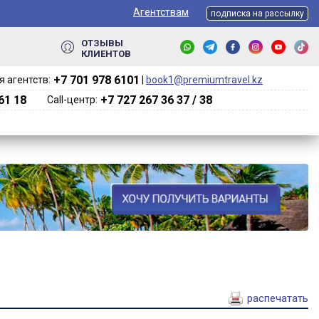
Агентствам
подписка на рассылку
ОТЗЫВЫ
КЛИЕНТОВ
+7 701 978 6101‬
 агентств:
|
book1@premiumtravel.kz
61 18
+7 727 267 36 37 / 38
Call-центр:
распечатать