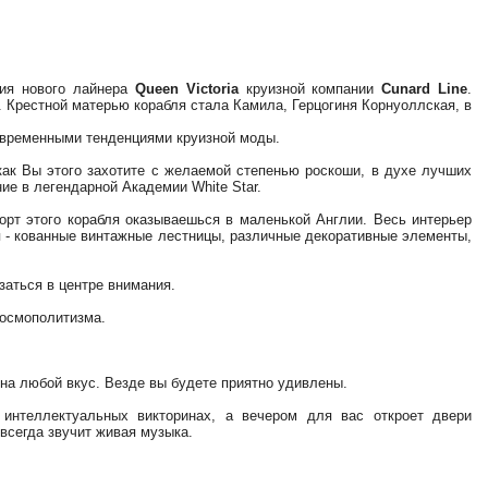
ия нового лайнера
Queen
Victoria
круизной компании
Cunard
Line
.
 Крестной матерью корабля стала Камила, Герцогиня Корнуоллская, в
овременными тенденциями круизной моды.
как Вы этого захотите с желаемой степенью роскоши, в духе лучших
ние в легендарной Академии
White
Star
.
борт этого корабля оказываешься в маленькой Англии. Весь интерьер
я - кованные винтажные лестницы, различные декоративные элементы,
заться в центре внимания.
космополитизма.
 на любой вкус. Везде вы будете приятно удивлены.
интеллектуальных викторинах, а вечером для вас откроет двери
всегда звучит живая музыка.