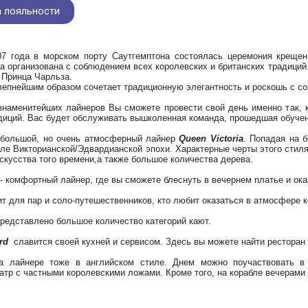
 лояльности
07 года в морском порту Саутгемптона состоялась церемония крещен
 организована с соблюдением всех королевских и британских традиций.
 Принца Чарльза.
лепнейшим образом сочетает традиционную элегантность и роскошь с с
знаменитейших лайнеров Вы сможете провести свой день именно так, 
диций. Вас будет обслуживать вышколенная команда, прошедшая обуче
ебольшой, но очень атмосферный лайнер
Queen Victoria
. Попадая на 
ле Викторианской/Эдвардианской эпохи. Характерные черты этого стил
скусства того времени,а также большое количества дерева.
- комфортный лайнер, где вы сможете блеснуть в вечернем платье и ока
т для пар и соло-путешественников, кто любит оказаться в атмосфере 
редставлено большое количество категорий кают.
rd
славится своей кухней и сервисом. Здесь вы можете найти ресторан
а лайнере тоже в английском стиле. Днем можно поучаствовать в 
атр с частными королевскими ложами. Кроме того, на корабле вечерами 