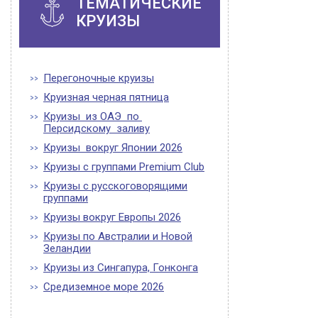
ТЕМАТИЧЕСКИЕ
КРУИЗЫ
Перегоночные круизы
Круизная черная пятница
Круизы из ОАЭ по
Персидскому заливу
Круизы вокруг Японии 2026
Круизы с группами Premium Club
Круизы с русскоговорящими
группами
Круизы вокруг Европы 2026
Круизы по Австралии и Новой
Зеландии
Круизы из Сингапура, Гонконга
Средиземное море 2026