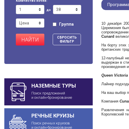
Количество ночей:
Программа
до
10 декабря 20
Группа
Церемония была
сопровождении
Cunard
велико
СБРОСИТЬ
НАЙТИ
ФИЛЬТР
На борту этих 
британских тра
12-палубный н
выдержан в сти
произведения и
Queen Victoria
Лайнер подходи
НАЗЕМНЫЕ ТУРЫ
На ваш выбор п
Поиск предложений
и онлайн-бронирование
Компания
Cuna
Развлечения н
Королевский те
РЕЧНЫЕ КРУИЗЫ
Поиск речных круизов
и онлайн-бронирование