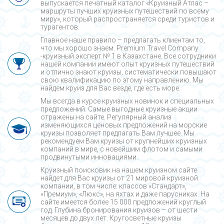
выпускается печатный каталог «Круизный Атлас –
маршруты лучших круизных путешествий по всему
миру», который распространяется среди туристов и
турагентов.
Главное наше правило – предлагать клиентам то,
что мы хорошо знаем. Premium Travel Company
-круизный эксперт № 1 в Казахстане. Все сотрудники
нашей компании имеют опыт круизных путешествий
и отлично знают круизы, систематически повышают
свою квалификацию по этому направлению. Мы
найдем круиз для Вас везде, где есть море.
Мы всегда в курсе круизных новинок и специальных
предложений. Самые выгодные круизные акции
отражены на сайте. Регулярный анализ
изменяющихся ценовых предложений на морские
круизы позволяет предлагать Вам лучшее. Мы
рекомендуем Вам круизы от крупнейших круизных
компаний в мире, с новейшим флотом и самыми
продвинутыми инновациями.
Круизный поисковик на нашем круизном сайте
найдет для Вас круизы от 21 мировой круизной
компании, в том числе: классов «Стандарт»,
«Премиум», «Люкс», на яхтах и даже парусниках. На
сайте имеется более 15 000 предложений круглый
год. Глубина бронирования круизов – от шести
месяцев до двух лет. Кругосветные круизы