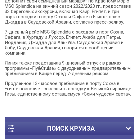
дополнит свой семидневный маршрут по Красному морю
MSC Splendida на зимний сезон 2022/2023 гг., предоставив
33 береговых экскурсии, включая Каир, Египет, и три
порта посадки в порту Сохна и Сафаге в Египте. плюс
Джидда в Саудовской Аравии, согласно пресс-релизу.
7-дневный рейс MSC Splendida с заходом в порт Сохна,
Сафага, в Хургаду и Луксор, Египет;
Акаба для Петры,
Иордания;
Джидда для Аль-Ула, Саудовская Аравия и
Янбу, Саудовская Аравия, говорится в сообщении
компании.
Линия также представила 9-дневный отпуск в рамках
программы «Fly&Cruise» с двухдневным предварительным
пребыванием в Каире перед 7-дневным рейсом.
Продленное 13-часовое пребывание в порту Сохна в
Египте позволяет совершить поездку к Великой пирамиде
Гизы, единственному оставшемуся «Семи чудесам света».
ПОИСК КРУИЗА