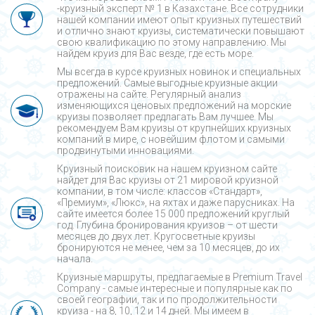
-круизный эксперт № 1 в Казахстане. Все сотрудники
нашей компании имеют опыт круизных путешествий
и отлично знают круизы, систематически повышают
свою квалификацию по этому направлению. Мы
найдем круиз для Вас везде, где есть море.
Мы всегда в курсе круизных новинок и специальных
предложений. Самые выгодные круизные акции
отражены на сайте. Регулярный анализ
изменяющихся ценовых предложений на морские
круизы позволяет предлагать Вам лучшее. Мы
рекомендуем Вам круизы от крупнейших круизных
компаний в мире, с новейшим флотом и самыми
продвинутыми инновациями.
Круизный поисковик на нашем круизном сайте
найдет для Вас круизы от 21 мировой круизной
компании, в том числе: классов «Стандарт»,
«Премиум», «Люкс», на яхтах и даже парусниках. На
сайте имеется более 15 000 предложений круглый
год. Глубина бронирования круизов – от шести
месяцев до двух лет. Кругосветные круизы
бронируются не менее, чем за 10 месяцев, до их
начала.
Круизные маршруты, предлагаемые в Premium Travel
Company - cамые интересные и популярные как по
своей географии, так и по продолжительности
круиза - на 8, 10, 12 и 14 дней. Мы имеем в