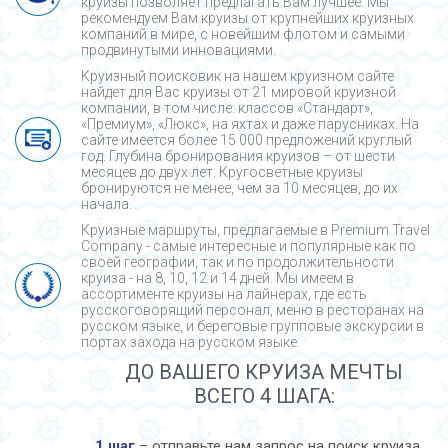
круизы позволяет предлагать Вам лучшее. Мы
рекомендуем Вам круизы от крупнейших круизных
компаний в мире, с новейшим флотом и самыми
продвинутыми инновациями.
Круизный поисковик на нашем круизном сайте
найдет для Вас круизы от 21 мировой круизной
компании, в том числе: классов «Стандарт»,
«Премиум», «Люкс», на яхтах и даже парусниках. На
сайте имеется более 15 000 предложений круглый
год. Глубина бронирования круизов – от шести
месяцев до двух лет. Кругосветные круизы
бронируются не менее, чем за 10 месяцев, до их
начала.
Круизные маршруты, предлагаемые в Premium Travel
Company - cамые интересные и популярные как по
своей географии, так и по продолжительности
круиза - на 8, 10, 12 и 14 дней. Мы имеем в
ассортименте круизы на лайнерах, где есть
русскоговорящий персонал, меню в ресторанах на
русском языке, и береговые групповые экскурсии в
портах захода на русском языке.
ДО ВАШЕГО КРУИЗА МЕЧТЫ
ВСЕГО 4 ШАГА:
1 шаг
– отправьте нам запрос на поиск круиза