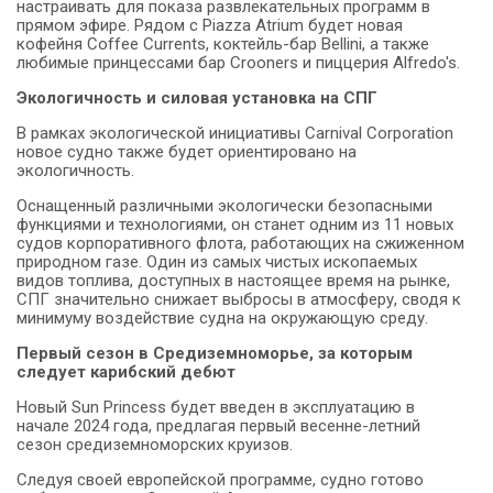
настраивать для показа развлекательных программ в
прямом эфире.
Рядом с Piazza Atrium будет новая
кофейня Coffee Currents, коктейль-бар Bellini, а также
любимые принцессами бар Crooners и пиццерия Alfredo's.
Экологичность и силовая установка на СПГ
В рамках экологической инициативы Carnival Corporation
новое судно также будет ориентировано на
экологичность.
Оснащенный различными экологически безопасными
функциями и технологиями, он станет одним из 11 новых
судов корпоративного флота, работающих на сжиженном
природном газе.
Один из самых чистых ископаемых
видов топлива, доступных в настоящее время на рынке,
СПГ значительно снижает выбросы в атмосферу, сводя к
минимуму воздействие судна на окружающую среду.
Первый сезон в Средиземноморье, за которым
следует карибский дебют
Новый Sun Princess будет введен в эксплуатацию в
начале 2024 года, предлагая первый весенне-летний
сезон средиземноморских круизов.
Следуя своей европейской программе, судно готово