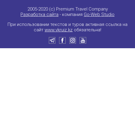
2005-2020 (c) Premium Travel Company
Разработка сайта
- компания
Go-Web Studio
При использовании текстов и туров активная ссылка на
сайт
www.vkruiz.kz
обязательна!