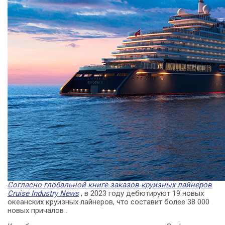
Согласно глобальной книге заказов круизных лайнеров
Cruise Industry News
, в 2023 году дебютируют 19 новых
океанских круизных лайнеров, что составит более 38 000
новых причалов .