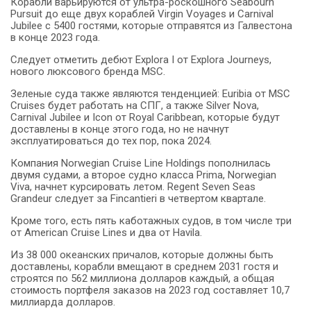
Корабли варьируются от ультра-роскошного Seabourn
Pursuit до еще двух кораблей Virgin Voyages и Carnival
Jubilee с 5400 гостями, которые отправятся из Галвестона
в конце 2023 года.
Следует отметить дебют Explora I от Explora Journeys,
нового люксового бренда MSC.
Зеленые суда также являются тенденцией: Euribia от MSC
Cruises будет работать на СПГ, а также Silver Nova,
Carnival Jubilee и Icon от Royal Caribbean, которые будут
доставлены в конце этого года, но не начнут
эксплуатироваться до тех пор, пока 2024.
Компания Norwegian Cruise Line Holdings пополнилась
двумя судами, а второе судно класса Prima, Norwegian
Viva, начнет курсировать летом.
Regent Seven Seas
Grandeur следует за Fincantieri в четвертом квартале.
Кроме того, есть пять каботажных судов, в том числе три
от American Cruise Lines и два от Havila.
Из 38 000 океанских причалов, которые должны быть
доставлены, корабли вмещают в среднем 2031 гостя и
строятся по 562 миллиона долларов каждый, а общая
стоимость портфеля заказов на 2023 год составляет 10,7
миллиарда долларов.