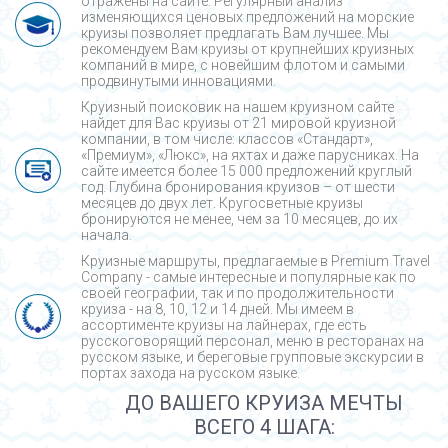
отражены на сайте. Регулярный анализ
изменяющихся ценовых предложений на морские
круизы позволяет предлагать Вам лучшее. Мы
рекомендуем Вам круизы от крупнейших круизных
компаний в мире, с новейшим флотом и самыми
продвинутыми инновациями.
Круизный поисковик на нашем круизном сайте
найдет для Вас круизы от 21 мировой круизной
компании, в том числе: классов «Стандарт»,
«Премиум», «Люкс», на яхтах и даже парусниках. На
сайте имеется более 15 000 предложений круглый
год. Глубина бронирования круизов – от шести
месяцев до двух лет. Кругосветные круизы
бронируются не менее, чем за 10 месяцев, до их
начала.
Круизные маршруты, предлагаемые в Premium Travel
Company - cамые интересные и популярные как по
своей географии, так и по продолжительности
круиза - на 8, 10, 12 и 14 дней. Мы имеем в
ассортименте круизы на лайнерах, где есть
русскоговорящий персонал, меню в ресторанах на
русском языке, и береговые групповые экскурсии в
портах захода на русском языке.
ДО ВАШЕГО КРУИЗА МЕЧТЫ
ВСЕГО 4 ШАГА: