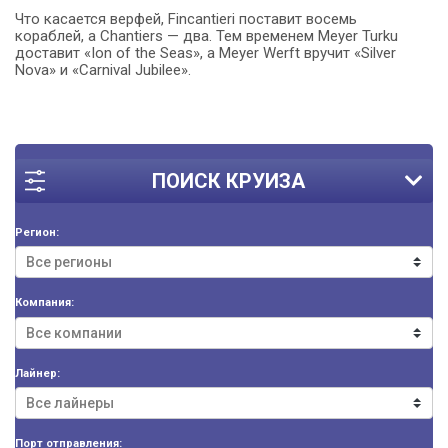
Что касается верфей, Fincantieri поставит восемь
кораблей, а Chantiers — два. Тем временем
Meyer Turku
доставит «
Ion of the Seas
», а
Meyer Werft
вручит «
Silver
Nova
» и «
Carnival Jubilee
».
ПОИСК КРУИЗА
Регион:
Компания:
Лайнер:
Порт отправления: