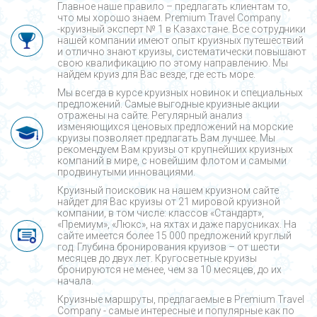
Главное наше правило – предлагать клиентам то,
что мы хорошо знаем. Premium Travel Company
-круизный эксперт № 1 в Казахстане. Все сотрудники
нашей компании имеют опыт круизных путешествий
и отлично знают круизы, систематически повышают
свою квалификацию по этому направлению. Мы
найдем круиз для Вас везде, где есть море.
Мы всегда в курсе круизных новинок и специальных
предложений. Самые выгодные круизные акции
отражены на сайте. Регулярный анализ
изменяющихся ценовых предложений на морские
круизы позволяет предлагать Вам лучшее. Мы
рекомендуем Вам круизы от крупнейших круизных
компаний в мире, с новейшим флотом и самыми
продвинутыми инновациями.
Круизный поисковик на нашем круизном сайте
найдет для Вас круизы от 21 мировой круизной
компании, в том числе: классов «Стандарт»,
«Премиум», «Люкс», на яхтах и даже парусниках. На
сайте имеется более 15 000 предложений круглый
год. Глубина бронирования круизов – от шести
месяцев до двух лет. Кругосветные круизы
бронируются не менее, чем за 10 месяцев, до их
начала.
Круизные маршруты, предлагаемые в Premium Travel
Company - cамые интересные и популярные как по