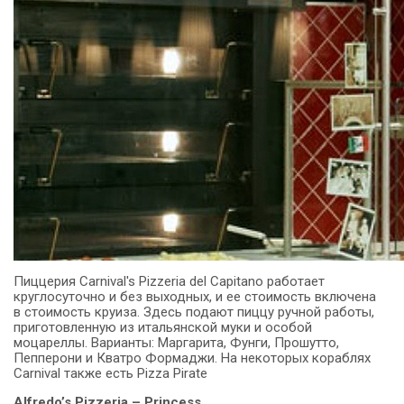
Пиццерия Carnival's Pizzeria del Capitano работает
круглосуточно и без выходных, и ее стоимость включена
в стоимость круиза.
Здесь подают пиццу ручной работы,
приготовленную из итальянской муки и особой
моцареллы.
Варианты: Маргарита, Фунги, Прошутто,
Пепперони и Кватро Формаджи.
На некоторых кораблях
Carnival также есть Pizza Pirate
Alfredo’s Pizzeria – Princess