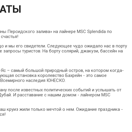
МАТЫ
ны Персидского залива» на лайнере MSC Splendida по
 счастья!
удо и мы его свидетели. Следующее чудо ожидало нас в порту
е запросы туристов. На борту солярий, джакузи, бассейн на
-Яс – самый большой природный остров, на котором когда-
дующая остановка королевство Бахрейн - это самое
к Всемирного наследия ЮНЕСКО.
рану после известных политических событий и услышать от
Дубай. И расставание с нашим домом - лайнером MSC
 наш круиз жили только мечтой о нем. Ожидание праздника -
ся!