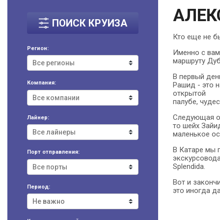
АЛЕК
ПОИСК КРУИЗА
Кто еще не б
Регион:
Именно с вам
маршруту Дуб
В первый ден
Компания:
Рашид - это н
открытой
палубе, чуде
Следующая ос
Лайнер:
то шейх Зайи
маленькое ос
В Катаре мы 
Порт отправления:
экскурсовода
Splendida.
Вот и законч
Период:
это иногда д