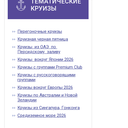
ТЕМАТИЧЕСКИЕ
КРУИЗЫ
Перегоночные круизы
Круизная черная пятница
Круизы из ОАЭ по
Персидскому заливу
Круизы вокруг Японии 2026
Круизы с группами Premium Club
Круизы с русскоговорящими
группами
Круизы вокруг Европы 2026
Круизы по Австралии и Новой
Зеландии
Круизы из Сингапура, Гонконга
Средиземное море 2026