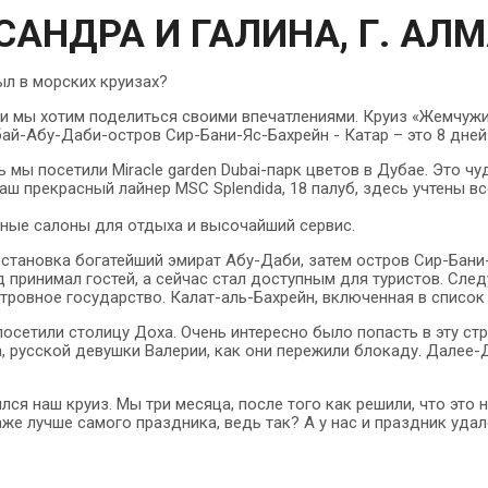
САНДРА И ГАЛИНА, Г. АЛ
ыл в морских круизах?
и мы хотим поделиться своими впечатлениями. Круиз «Жемчужи
ай-Абу-Даби-остров Сир-Бани-Яс-Бахрейн - Катар – это 8 дней
ь мы посетили Miracle garden Dubai-парк цветов в Дубае. Это ч
аш прекрасный лайнер MSC Splendida, 18 палуб, здесь учтены вс
сные салоны для отдыха и высочайший сервис.
тановка богатейший эмират Абу-Даби, затем остров Сир-Бани
д принимал гостей, а сейчас стал доступным для туристов. Сле
тровное государство. Калат-аль-Бахрейн, включенная в списо
посетили столицу Доха. Очень интересно было попасть в эту ст
, русской девушки Валерии, как они пережили блокаду. Далее-
ился наш круиз. Мы три месяца, после того как решили, что это
аже лучше самого праздника, ведь так? А у нас и праздник удал