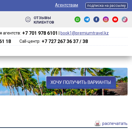
Агентствам
подписка на рассылку
ОТЗЫВЫ
КЛИЕНТОВ
+7 701 978 6101‬
 агентств:
|
book1@premiumtravel.kz
61 18
+7 727 267 36 37 / 38
Call-центр:
распечатать