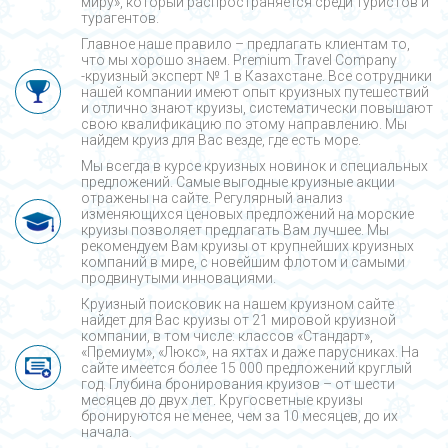
миру», который распространяется среди туристов и
турагентов.
Главное наше правило – предлагать клиентам то,
что мы хорошо знаем. Premium Travel Company
-круизный эксперт № 1 в Казахстане. Все сотрудники
нашей компании имеют опыт круизных путешествий
и отлично знают круизы, систематически повышают
свою квалификацию по этому направлению. Мы
найдем круиз для Вас везде, где есть море.
Мы всегда в курсе круизных новинок и специальных
предложений. Самые выгодные круизные акции
отражены на сайте. Регулярный анализ
изменяющихся ценовых предложений на морские
круизы позволяет предлагать Вам лучшее. Мы
рекомендуем Вам круизы от крупнейших круизных
компаний в мире, с новейшим флотом и самыми
продвинутыми инновациями.
Круизный поисковик на нашем круизном сайте
найдет для Вас круизы от 21 мировой круизной
компании, в том числе: классов «Стандарт»,
«Премиум», «Люкс», на яхтах и даже парусниках. На
сайте имеется более 15 000 предложений круглый
год. Глубина бронирования круизов – от шести
месяцев до двух лет. Кругосветные круизы
бронируются не менее, чем за 10 месяцев, до их
начала.