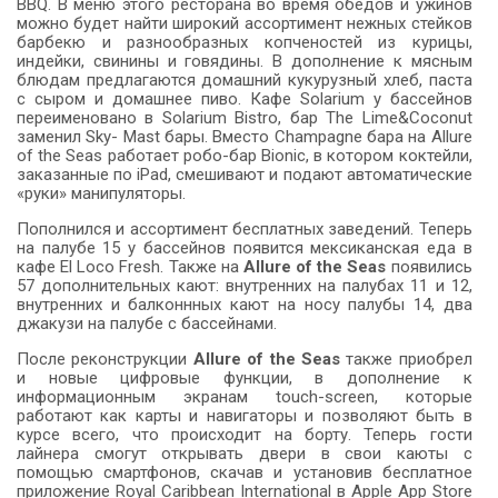
BBQ. В меню этого ресторана во время обедов и ужинов
можно будет найти широкий ассортимент нежных стейков
барбекю и разнообразных копченостей из курицы,
индейки, свинины и говядины. В дополнение к мясным
блюдам предлагаются домашний кукурузный хлеб, паста
с сыром и домашнее пиво. Кафе Solarium у бассейнов
переименовано в Solarium Bistro, бар The Lime&Coconut
заменил Sky- Mast бары. Вместо Champagne бара на Allure
of the Seas работает робо-бар Bionic, в котором коктейли,
заказанные по iPad, смешивают и подают автоматические
«руки» манипуляторы.
Пополнился и ассортимент бесплатных заведений. Теперь
на палубе 15 у бассейнов появится мексиканская еда в
кафе El Loco Fresh. Также на
Allure of the Seas
появились
57 дополнительных кают: внутренних на палубах 11 и 12,
внутренних и балконнных кают на носу палубы 14, два
джакузи на палубе с бассейнами.
После реконструкции
Allure of the Seas
также приобрел
и новые цифровые функции, в дополнение к
информационным экранам touch-screen, которые
работают как карты и навигаторы и позволяют быть в
курсе всего, что происходит на борту. Теперь гости
лайнера смогут открывать двери в свои каюты с
помощью смартфонов, скачав и установив бесплатное
приложение Royal Caribbean International в Apple App Store