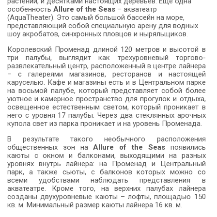
растений, и десятками настоящих деревьев. Еще одна
особенность
Allure of the Seas
– акватеатр
(AquaTheater). Это самый большой бассейн на море,
представляющий собой специальную арену для водных
шоу акробатов, синхронных пловцов и ныряльщиков.
Королевский Променад длиной 120 метров и высотой в
три палубы, выглядит как трехуровневый торгово-
развлекательный центр, расположенный в центре лайнера
– с галереями магазинов, ресторанов и настоящей
каруселью. Кафе и магазины есть и в Центральном парке
на восьмой палубе, который представляет собой более
уютное и камерное пространство для прогулок и отдыха,
освещенное естественным светом, который проникает в
него с уровня 17 палубы. Через два стеклянных арочных
купола свет из парка проникает и на уровень Променада.
В результате такого необычного расположения
общественных зон на
Allure of the Seas
появились
каюты с окном и балконами, выходящими на разных
уровнях внутрь лайнера: на Променад и Центральный
парк, а также сьюты, с балконов которых можно со
всеми удобствами наблюдать представления в
акватеатре. Кроме того, на верхних палубах лайнера
созданы двухуровневые каюты – лофты, площадью 150
кв. м. Минимальный размер каюты лайнера 16 кв. м.