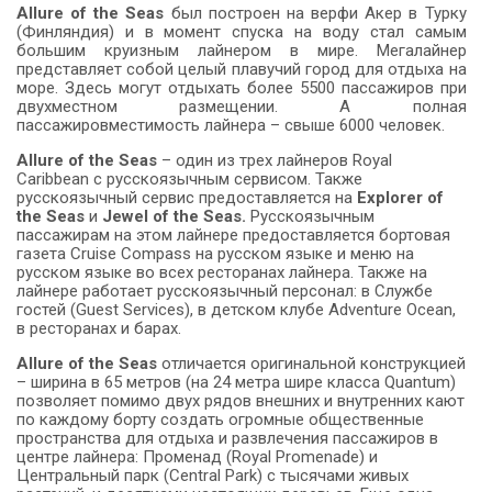
Allure of the Seas
был построен на верфи Акер в Турку
(Финляндия) и в момент спуска на воду стал самым
большим круизным лайнером в мире. Мегалайнер
представляет собой целый плавучий город для отдыха на
море. Здесь могут отдыхать более 5500 пассажиров при
двухместном размещении. А полная
пассажировместимость лайнера – свыше 6000 человек.
Allure
of
the
Seas
– один из трех лайнеров Royal
Caribbean с русскоязычным сервисом. Также
русскоязычный сервис предоставляется на
Explorer of
the Seas
и
Jewel of the Seas
.
Русскоязычным
пассажирам на этом лайнере предоставляется бортовая
газета Cruise Compass на русском языке и меню на
русском языке во всех ресторанах лайнера. Также на
лайнере работает русскоязычный персонал: в Службе
гостей (Guest Services), в детском клубе Adventure Ocean,
в ресторанах и барах.
Allure of the Seas
отличается оригинальной конструкцией
– ширина в 65 метров (на 24 метра шире класса Quantum)
позволяет помимо двух рядов внешних и внутренних кают
по каждому борту создать огромные общественные
пространства для отдыха и развлечения пассажиров в
центре лайнера: Променад (Royal Promenade) и
Центральный парк (Central Park) с тысячами живых