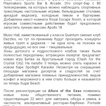
Playmakers Sports Bar & Arcade. Это спорт-бар с 80
телеэкранами, на которых можно наблюдать спортивные
трансляции, настольными играми, бильярдными столами,
аркадой видеоигр, холодным пивом и бургерами.
Добавлена квест-комната Royal Escape Room, в которой
игрокам совместными действиями будет предложено
запустить лунную миссию Apollo 18.
Music Hall, заимствованный у класса Quantum сменил клуб
Dazzles, но тут по-прежнему будут проходить концерты
живых групп и диджеев – ни одна ночь не похожа на
предыдущую, но все они – танцевальные.
Зоны детского и подросткового клубов также были
полностью переделаны, аттракцион лазертаг предлагает
новую игру Битва за Хрустальный город (Clash for the
Crystal City). На палубе 5 теперь можно спеть караоке в
новом баре Spotlight Karaoke. Несмотря на сокращение
площади магазина десертов и сладостей за счет
добавления магазина пляжных принадлежностей, видов
конфет и мороженого в нем стало больше и называется
он теперь Sugar Beach.
После реконструкции на
Allure of the Seas
появились
новые зоны общественного питания, помимо
существующих 22 мест для завтрака, обеда и ужина, в
частности, альтернативный ресторан-барбекю Portside