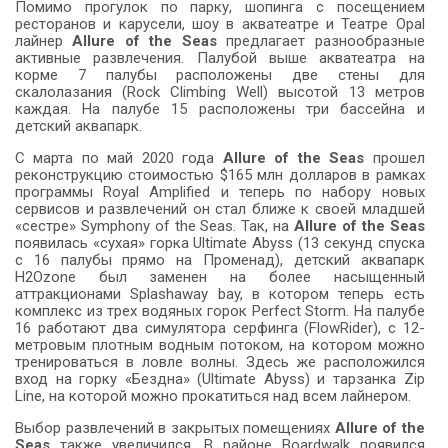
Помимо прогулок по парку, шопинга с посещением
ресторанов и карусели, шоу в акватеатре и Театре Opal
лайнер
Allure of the Seas
предлагает разнообразные
активные развлечения. Палубой выше акватеатра на
корме 7 палубы расположены две стены для
скалолазания (Rock Climbing Well) высотой 13 метров
каждая. На палубе 15 расположены три бассейна и
детский аквапарк.
С марта по май 2020 года
Allure of the Seas
прошел
реконструкцию стоимостью $165 млн долларов в рамках
программы Royal Amplified и теперь по набору новых
сервисов и развлечений он стал ближе к своей младшей
«сестре» Symphony of the Seas. Так, на
Allure of the Seas
появилась «сухая» горка Ultimate Abyss (13 секунд спуска
с 16 палубы прямо на Променад), детский аквапарк
H2Ozone был заменен на более насыщенный
аттракционами Splashaway bay, в котором теперь есть
комплекс из трех водяных горок Perfect Storm. На палубе
16 работают два симулятора серфинга (FlowRider), с 12-
метровым плотным водным потоком, на котором можно
тренироваться в ловле волны. Здесь же расположился
вход на горку «Бездна» (Ultimate Abyss) и тарзанка Zip
Line, на которой можно прокатиться над всем лайнером.
Выбор развлечений в закрытых помещениях
Allure of the
Seas
также увеличился. В районе Boardwalk появился