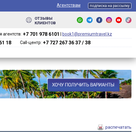
Агентствам
подписка на рассылку
ОТЗЫВЫ
КЛИЕНТОВ
+7 701 978 6101‬
 агентств:
|
book1@premiumtravel.kz
61 18
+7 727 267 36 37 / 38
Call-центр:
распечатать