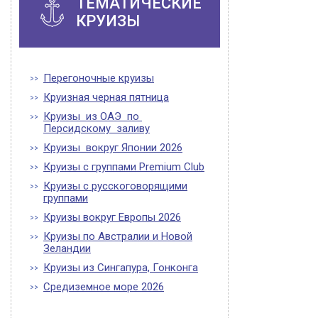
ТЕМАТИЧЕСКИЕ
КРУИЗЫ
Перегоночные круизы
Круизная черная пятница
Круизы из ОАЭ по
Персидскому заливу
Круизы вокруг Японии 2026
Круизы с группами Premium Club
Круизы с русскоговорящими
группами
Круизы вокруг Европы 2026
Круизы по Австралии и Новой
Зеландии
Круизы из Сингапура, Гонконга
Средиземное море 2026