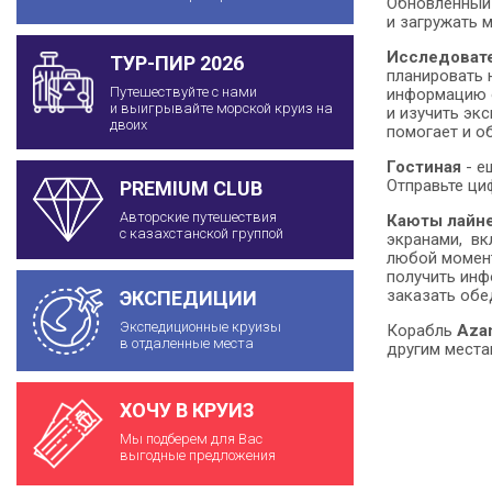
Обновленный 
и загружать 
Исследоват
ТУР-ПИР 2026
планировать 
Путешествуйте с нами
информацию о
и выигрывайте морской круиз на
и изучить эк
двоих
помогает и о
Гостиная
- е
Отправьте ци
PREMIUM CLUB
Авторские путешествия
Каюты лайн
с казахстанской группой
экранами, вк
любой момент
получить инф
заказать обе
ЭКСПЕДИЦИИ
Экспедиционные круизы
Корабль
Aza
в отдаленные места
другим места
ХОЧУ В КРУИЗ
Мы подберем для Вас
выгодные предложения