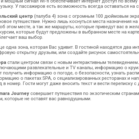
и мощный сигнал Wi-fi обеспечивает интернет доступ по всему
музыку. У пассажиров есть возможность всегда оставаться на 
ельский центр
(палуба 4) зона с огромным 100 дюймовым экра
новое путешествие. Нужно лишь коснуться места назначения на 
б этом месте, а так же маршруты, которые приведут вас в жел
скурсии, которые будут предложены в выбранном месте на карт
блегчает ваш выбор.
ще одна зона, которая Вас удивит. В гостиной находятся два и
фровую открытку друзьям, или создайте рисунок самостоятельно
ера
стали центром связи с новым интерактивным телевидением
лючающими развлекательные и TV каналы, информацию о круиза
 получить информацию о погоде, о безопасности, узнать распи
ормацию о пакетах SPA, о сециализированных ресторанах и на
д в номер. Гости могут даже вносить текст и вести переписку с
mara Journey
совершает путешествия по экзотическим странам
м, которые не оставят вас равнодушными.