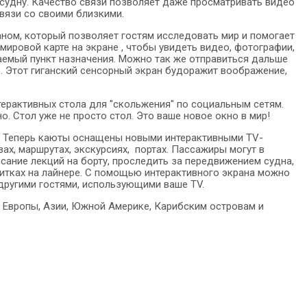
 судну. Качество связи позволяет даже просматривать видео
связи со своими близкими.
ном, который позволяет гостям исследовать мир и помогает
мировой карте на экране , чтобы увидеть видео, фотографии,
аемый пункт назначения. Можно так же отправиться дальше
е. Этот гиганский сенсорный экран будоражит воображение,
нтерактивных стола для "скольжения" по социальным сетям.
. Стол уже не просто стол. Это ваше новое окно в мир!
.
Теперь каюты оснащены новыми интерактивными TV-
х, маршрутах, экскурсиях, портах. Пассажиры могут в
сание лекций на борту, проследить за передвижением судна,
питках на лайнере. С помощью интерактивного экрана можно
 другими гостями, использующими ваше TV.
 Европы, Азии, Южной Америке, Карибским островам и