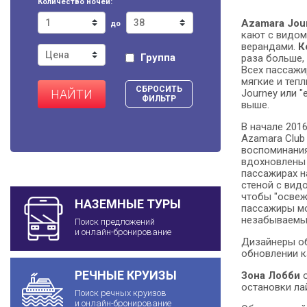
Количество ночей:
Azamara Jou
до
кают с видом
верандами.
К
Группа
раза больше,
Всех пассажи
мягкие и тепл
СБРОСИТЬ
Journey или 
НАЙТИ
ФИЛЬТР
выше.
В начале 201
Azamara Club
воспоминания
вдохновлены 
пассажирах н
стеной с вид
чтобы "освеж
НАЗЕМНЫЕ ТУРЫ
пассажиры мог
незабываемые
Поиск предложений
и онлайн-бронирование
Дизайнеры об
обновлении к
РЕЧНЫЕ КРУИЗЫ
Зона Лобби
о
остановки ла
Поиск речных круизов
и онлайн-бронирование