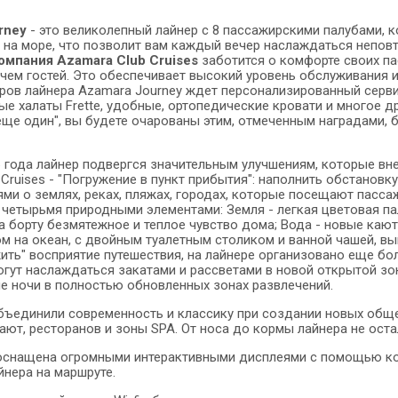
rney
- это великолепный лайнер с 8 пассажирскими палубами, к
 на море, что позволит вам каждый вечер наслаждаться непо
омпания Azamara Club Cruises
заботится о комфорте своих па
 чем гостей. Это обеспечивает высокий уровень обслуживания
ров лайнера Azamara Journey ждет персонализированный серви
ые халаты Frette, удобные, ортопедические кровати и многое д
"еще один", вы будете очарованы этим, отмеченным наградами, 
6 года лайнер подвергся значительным улучшениям, которые в
 Cruises - "Погружение в пункт прибытия": наполнить обстанов
ми о землях, реках, пляжах, городах, которые посещают пасс
четырьмя природными элементами: Земля - легкая цветовая па
а борту безмятежное и теплое чувство дома; Вода - новые ка
ом на океан, с двойным туалетным столиком и ванной чашей, вы
ить" восприятие путешествия, на лайнере организовано еще бо
ут наслаждаться закатами и рассветами в новой открытой зоне у
 ночи в полностью обновленных зонах развлечений.
ъединили современность и классику при создании новых общес
ают, ресторанов и зоны SPA. От носа до кормы лайнера не оста
снащена огромными интерактивными дисплеями с помощью кот
йнера на маршруте.