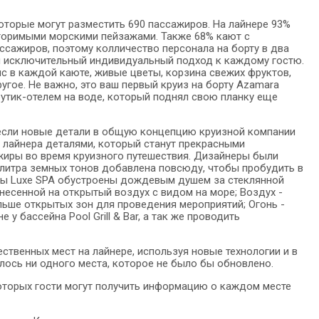
оторые могут разместить 690 пассажиров. На лайнере 93%
вторимыми морскими пейзажами. Также 68% кают с
ссажиров, поэтому колличество персонала на борту в два
 и исключительный индивидуальный подход к каждому гостю.
с в каждой каюте, живые цветы, корзина свежих фруктов,
ругое. Не важно, это ваш первый круиз на борту Azamara
бутик-отелем на воде, который поднял свою планку еще
несли новые детали в общую концепцию круизной компании
ку лайнера деталями, который станут прекрасными
ажиры во время круизного путешествия. Дизайнеры были
литра земных тонов добавлена повсюду, чтобы пробудить в
юты Luxe SPA обустроены дождевым душем за стеклянной
несенной на открытый воздух с видом на море; Воздух -
льше открытых зон для проведения мероприятий; Огонь -
 бассейна Pool Grill & Bar, а так же проводить
твенных мест на лайнере, используя новые технологии и в
лось ни одного места, которое не было бы обновлено.
орых гости могут получить информацию о каждом месте