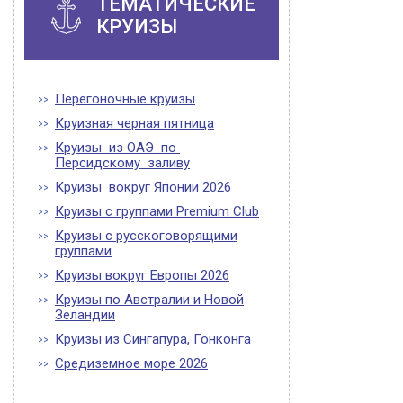
ТЕМАТИЧЕСКИЕ
КРУИЗЫ
Перегоночные круизы
Круизная черная пятница
Круизы из ОАЭ по
Персидскому заливу
Круизы вокруг Японии 2026
Круизы с группами Premium Club
Круизы с русскоговорящими
группами
Круизы вокруг Европы 2026
Круизы по Австралии и Новой
Зеландии
Круизы из Сингапура, Гонконга
Средиземное море 2026