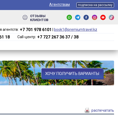
Агентствам
подписка на рассылку
ОТЗЫВЫ
КЛИЕНТОВ
+7 701 978 6101‬
 агентств:
|
book1@premiumtravel.kz
61 18
+7 727 267 36 37 / 38
Call-центр:
распечатать