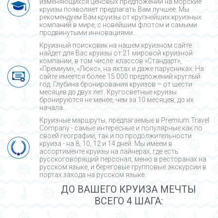
изменяющихся ценовых предложений на морские
круизы позволяет предлагать Вам лучшее. Мы
рекомендуем Вам круизы от крупнейших круизных
компаний в мире, с новейшим флотом и самыми
продвинутыми инновациями.
Круизный поисковик на нашем круизном сайте
найдет для Вас круизы от 21 мировой круизной
компании, в том числе: классов «Стандарт»,
«Премиум», «Люкс», на яхтах и даже парусниках. На
сайте имеется более 15 000 предложений круглый
год. Глубина бронирования круизов – от шести
месяцев до двух лет. Кругосветные круизы
бронируются не менее, чем за 10 месяцев, до их
начала.
Круизные маршруты, предлагаемые в Premium Travel
Company - cамые интересные и популярные как по
своей географии, так и по продолжительности
круиза - на 8, 10, 12 и 14 дней. Мы имеем в
ассортименте круизы на лайнерах, где есть
русскоговорящий персонал, меню в ресторанах на
русском языке, и береговые групповые экскурсии в
портах захода на русском языке.
ДО ВАШЕГО КРУИЗА МЕЧТЫ
ВСЕГО 4 ШАГА: