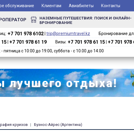
ое обслуживание
Клиентам
Авиабилеты
Контакты
НАЗЕМНЫЕ ПУТЕШЕСТВИЯ: ПОИСК И ОНЛАЙН-
РОПЕРАТОР
БРОНИРОВАНИЕ
+7 701 978 6102‬
иц:
|
trip@premiumtravel.kz
Бронирование для
 15
+7 701 978 61 19
+7 701 978 61 15
+7 701 978 
|
Визы:
|
 пятница с 10:00 до 19:00, суббота - с 10.00 до 14.00
графия круизов
Буэнос-Айрес (Аргентина)