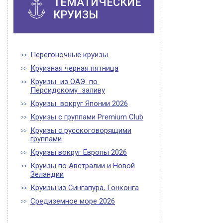
ТЕМАТИЧЕСКИЕ
КРУИЗЫ
Перегоночные круизы
Круизная черная пятница
Круизы из ОАЭ по
Персидскому заливу
Круизы вокруг Японии 2026
Круизы с группами Premium Club
Круизы с русскоговорящими
группами
Круизы вокруг Европы 2026
Круизы по Австралии и Новой
Зеландии
Круизы из Сингапура, Гонконга
Средиземное море 2026