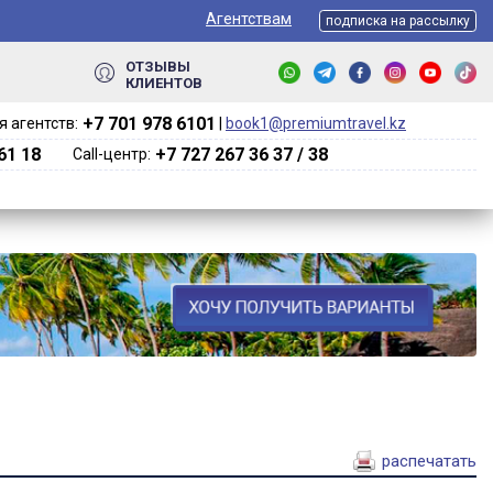
Агентствам
подписка на рассылку
ОТЗЫВЫ
КЛИЕНТОВ
+7 701 978 6101‬
 агентств:
|
book1@premiumtravel.kz
61 18
+7 727 267 36 37 / 38
Call-центр:
распечатать