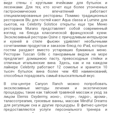
виде стены с круглыми ячейками для бутылок и
лесенками. Для тех, кто хочет еще более утонченных
гастрономических впечатлений работают
специализированные рестораны. Помимо традиционных
ресторанов Blu для гостей кают Aqua classa и Lumine для
сьютов, на Celebrity Solstice открыты еще три. Меню
ресторана Murano представляет собой современный
взгляд на блюда классической французской кухни.
Эксклюзивный ресторан Qsine с причудливым интерьером
и кухней в стиле фьюжн удивляет необычными
сочетаниями продуктов и заказом блюд по iPad, которые
гостям раздают вместо устаревших бумажных меню.
Ресторан Tuscan Grille с панорамным видом на море
предлагает домашнюю пасту, превосходные стейки и
отличные итальянские вина. Здесь, как и на каждом
лайнере Celebrity работают 12 сомелье и хранится 10
тысяч бутылок вина более чем 400 наименований,
способных порадовать самый взыскательный вкус.
В спа-центре Canyon Ranch можно попробовать
эксклюзивные методы лечения и экзотические
процедуры, такие как тайский травяной массаж и уход за
лицом Elemis Oxydermy, ионо-, стоун-, гидро-, арома-,
талассотреапия, грязевые ванны, массаж Mindful Dreams
для регуляции сна и другие процедуры. В фитнес-центре
предоставляются услуги персонального тренера и