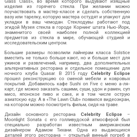
Glass Class», во время которого выдувают изящные
изделия из горячего стекла. При желании можно
поучаствовать в мастер-классе и сделать собственную
вазу или тарелку, которую мастера остудят и упакуют для
укладки в ваш чемодан. Стеклодувы работают под
эгидой Музея стекла в городе Корнинг штата Нью-Йорк,
знаменитого своей наиболее полной коллекцией
предметов из стекла в мире, обучающей студией и
исследовательским центром.
Большие размеры позволили лайнерам класса Solstice
вместить не только больше кают, но и больше мест для
ужинов и развлечений, например, два дополнительных
альтернативных ресторана и отдельное помещение для
ночного клуба Quasar. В 2015 году
Celebrity Eclipse
прошел реконструкцию со сменой мебели и ковровых
покрытий. Добавилось кафе Sushi on Five с меню а-ля-
карт, где можно заказать сашими, суши, удон и рамен, суп
мисо, японское пиво и саке, и в том числе острую
азиатскую еду. А в «The Lawn Club» появился видеоэкран,
на котором можно посмотреть фильм, сидя на траве.
Дизайн основного ресторана
Celebrity Eclipse
–
Moonlight Sonata с его голливудской атмосферой был
специально разработан известным американским
дизайнером Адамом Тихани. Одна из выдающихся
деталей этого ресторана – открытый винный погреб в