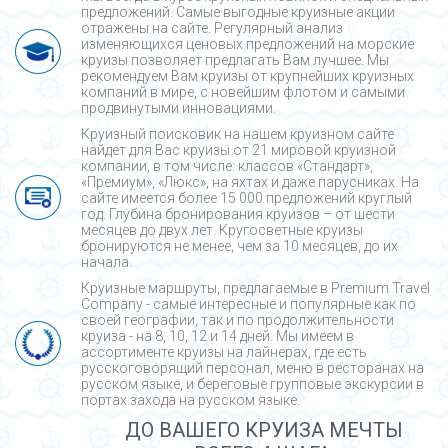
предложений. Самые выгодные круизные акции
отражены на сайте. Регулярный анализ
изменяющихся ценовых предложений на морские
круизы позволяет предлагать Вам лучшее. Мы
рекомендуем Вам круизы от крупнейших круизных
компаний в мире, с новейшим флотом и самыми
продвинутыми инновациями.
Круизный поисковик на нашем круизном сайте
найдет для Вас круизы от 21 мировой круизной
компании, в том числе: классов «Стандарт»,
«Премиум», «Люкс», на яхтах и даже парусниках. На
сайте имеется более 15 000 предложений круглый
год. Глубина бронирования круизов – от шести
месяцев до двух лет. Кругосветные круизы
бронируются не менее, чем за 10 месяцев, до их
начала.
Круизные маршруты, предлагаемые в Premium Travel
Company - cамые интересные и популярные как по
своей географии, так и по продолжительности
круиза - на 8, 10, 12 и 14 дней. Мы имеем в
ассортименте круизы на лайнерах, где есть
русскоговорящий персонал, меню в ресторанах на
русском языке, и береговые групповые экскурсии в
портах захода на русском языке.
ДО ВАШЕГО КРУИЗА МЕЧТЫ