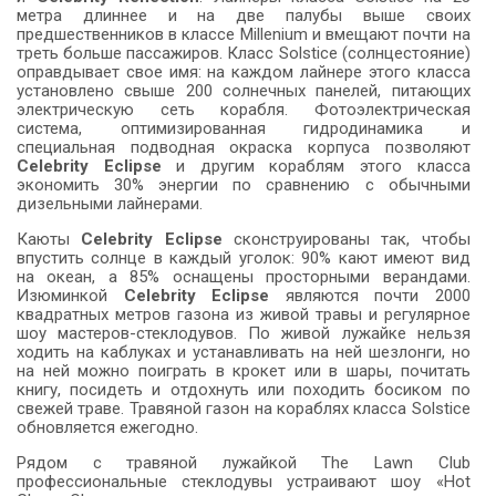
метра длиннее и на две палубы выше своих
предшественников в классе Millenium и вмещают почти на
треть больше пассажиров. Класс Solstice (солнцестояние)
оправдывает свое имя: на каждом лайнере этого класса
установлено свыше 200 солнечных панелей, питающих
электрическую сеть корабля. Фотоэлектрическая
система, оптимизированная гидродинамика и
специальная подводная окраска корпуса позволяют
Celebrity Eclipse
и другим кораблям этого класса
экономить 30% энергии по сравнению с обычными
дизельными лайнерами.
Каюты
Celebrity Eclipse
сконструированы так, чтобы
впустить солнце в каждый уголок: 90% кают имеют вид
на океан, а 85% оснащены просторными верандами.
Изюминкой
Celebrity Eclipse
являются почти 2000
квадратных метров газона из живой травы и регулярное
шоу мастеров-стеклодувов. По живой лужайке нельзя
ходить на каблуках и устанавливать на ней шезлонги, но
на ней можно поиграть в крокет или в шары, почитать
книгу, посидеть и отдохнуть или походить босиком по
свежей траве. Травяной газон на кораблях класса Solstice
обновляется ежегодно.
Рядом с травяной лужайкой The Lawn Club
профессиональные стеклодувы устраивают шоу «Hot