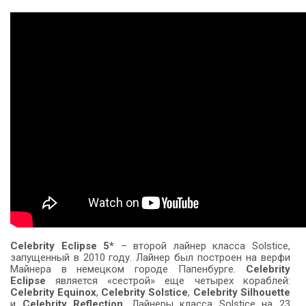
Celebrity Eclipse 5*
– второй лайнер класса Solstice,
запущенный в 2010 году. Лайнер был построен на верфи
Майнера в немецком городе Папенбурге.
Celebrity
Eclipse
является «сестрой» еще четырех кораблей:
Celebrity Equinox
,
Celebrity Solstice
,
Celebrity Silhouette
и
Celebrity Reflection
. Лайнеры класса Solstice на 23