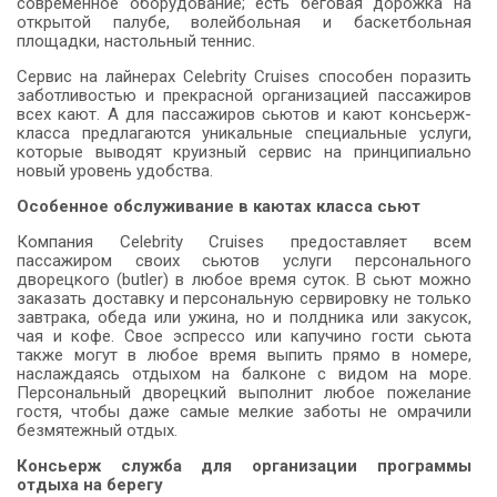
современное оборудование; есть беговая дорожка на
открытой палубе, волейбольная и баскетбольная
площадки, настольный теннис.
Сервис на лайнерах Celebrity Cruises способен поразить
заботливостью и прекрасной организацией пассажиров
всех кают. А для пассажиров сьютов и кают консьерж-
класса предлагаются уникальные специальные услуги,
которые выводят круизный сервис на принципиально
новый уровень удобства.
Особенное обслуживание в каютах класса сьют
Компания Celebrity Cruises предоставляет всем
пассажиром своих сьютов услуги персонального
дворецкого (butler) в любое время суток. В сьют можно
заказать доставку и персональную сервировку не только
завтрака, обеда или ужина, но и полдника или закусок,
чая и кофе. Свое эспрессо или капучино гости сьюта
также могут в любое время выпить прямо в номере,
наслаждаясь отдыхом на балконе с видом на море.
Персональный дворецкий выполнит любое пожелание
гостя, чтобы даже самые мелкие заботы не омрачили
безмятежный отдых.
Консьерж служба для организации программы
отдыха на берегу