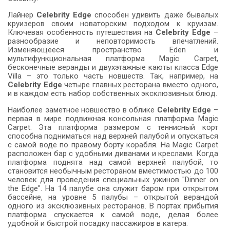
Лайнер
Celebrity Edge
способен удивить даже бывалых
круизеров своим новаторским подходом к круизам.
Ключевая особенность путешествия на
Celebrity Edge
–
разнообразие и неповторимость впечатлений.
Изменяющееся пространство Eden и
мультифункциональная платформа Magic Carpet,
бесконечные веранды и двухэтажные каюты класса Edge
Villa – это только часть новшеств. Так, например, на
Celebrity Edge
четыре главных ресторана вместо одного,
и в каждом есть набор собственных эксклюзивных блюд.
Наиболее заметное новшество в облике
Celebrity Edge
–
первая в мире подвижная консольная платформа Magic
Carpet. Эта платформа размером с теннисный корт
способна подниматься над верхней палубой и опускаться
с самой воде по правому борту корабля. На Magic Carpet
расположен бар с удобными диванами и креслами. Когда
платформа поднята над самой верхней палубой, то
становится необычным рестораном вместимостью до 100
человек для проведения специальных ужинов "Dinner on
the Edge". На 14 палубе она служит баром при открытом
бассейне, на уровне 5 палубы – открытой верандой
одного из эксклюзивных ресторанов. В портах прибытия
платформа спускается к самой воде, делая более
удобной и быстрой посадку пассажиров в катера.