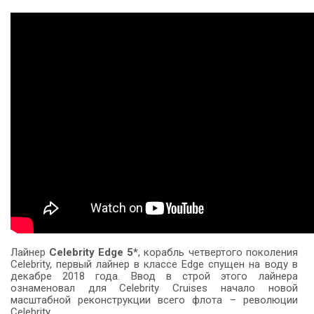
Лайнер
Celebrity Edge 5*
, корабль четвертого поколения
Celebrity, первый лайнер в классе Edge спущен на воду в
декабре 2018 года. Ввод в строй этого лайнера
ознаменовал для Celebrity Cruises начало новой
масштабной реконструкции всего флота – революции
Celebrity.