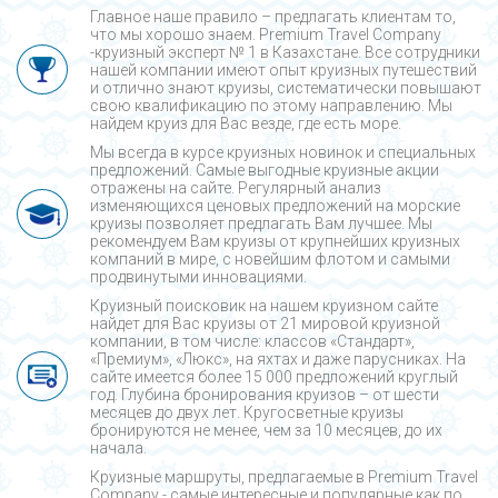
Главное наше правило – предлагать клиентам то,
что мы хорошо знаем. Premium Travel Company
-круизный эксперт № 1 в Казахстане. Все сотрудники
нашей компании имеют опыт круизных путешествий
и отлично знают круизы, систематически повышают
свою квалификацию по этому направлению. Мы
найдем круиз для Вас везде, где есть море.
Мы всегда в курсе круизных новинок и специальных
предложений. Самые выгодные круизные акции
отражены на сайте. Регулярный анализ
изменяющихся ценовых предложений на морские
круизы позволяет предлагать Вам лучшее. Мы
рекомендуем Вам круизы от крупнейших круизных
компаний в мире, с новейшим флотом и самыми
продвинутыми инновациями.
Круизный поисковик на нашем круизном сайте
найдет для Вас круизы от 21 мировой круизной
компании, в том числе: классов «Стандарт»,
«Премиум», «Люкс», на яхтах и даже парусниках. На
сайте имеется более 15 000 предложений круглый
год. Глубина бронирования круизов – от шести
месяцев до двух лет. Кругосветные круизы
бронируются не менее, чем за 10 месяцев, до их
начала.
Круизные маршруты, предлагаемые в Premium Travel
Company - cамые интересные и популярные как по