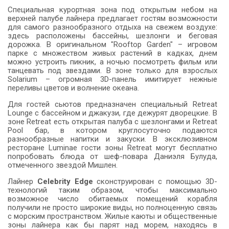
Специальная курортная зона под открытым небом на
верхней палубе лайнера предлагает гостям возможности
для самого разнообразного отдыха на свежем воздухе:
здесь расположены бассейны, шезлонги и беговая
дорожка. В оригинальном "Rooftop Garden" – игровом
парке с множеством живых растений в кадках, днем
можно устроить пикник, а ночью посмотреть фильм или
танцевать под звездами. В зоне только для взрослых
Solarium – огромная 3D-панель имитирует нежные
переливы цветов и волнение океана.
Для гостей сьютов предназначен специальный Retreat
Lounge с бассейном и джакузи, где дежурят дворецкие. В
зоне Retreat есть открытая палуба с шезлонгами и Retreat
Pool бар, в котором круглосуточно подаются
разнообразные напитки и закуски. В эксклюзивном
ресторане Luminae гости зоны Retreat могут бесплатно
попробовать блюда от шеф-повара Даниэля Булуда,
отмеченного звездой Мишлен.
Лайнер
Celebrity Edge
сконструирован с помощью 3D-
технологий таким образом, чтобы максимально
возможное число обитаемых помещений корабля
получили не просто широкие виды, но полноценную связь
с морским пространством. Жилые каюты и общественные
зоны лайнера как бы парят над морем, находясь в