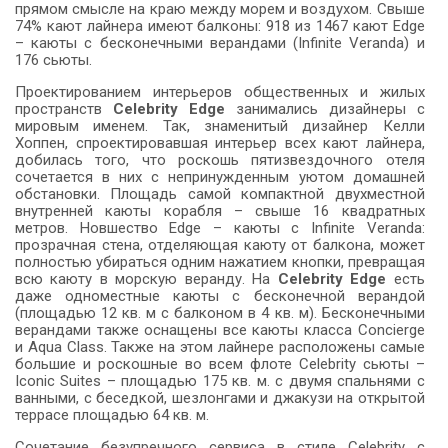
прямом смысле на краю между морем и воздухом. Свыше
74% кают лайнера имеют балконы: 918 из 1467 кают Edge
– каюты с бесконечными верандами (Infinite Veranda) и
176 сьюты.
Проектированием интерьеров общественных и жилых
пространств
Celebrity Edge
занимались дизайнеры с
мировым именем. Так, знаменитый дизайнер Келли
Хоппен, спроектировавшая интерьер всех кают лайнера,
добилась того, что роскошь пятизвездочного отеля
сочетается в них с непринужденным уютом домашней
обстановки. Площадь самой компактной двухместной
внутренней каюты корабля – свыше 16 квадратных
метров. Новшество Edge – каюты с Infinite Veranda:
прозрачная стена, отделяющая каюту от балкона, может
полностью убираться одним нажатием кнопки, превращая
всю каюту в морскую веранду. На
Celebrity Edge
есть
даже одноместные каюты с бесконечной верандой
(площадью 12 кв. м с балконом в 4 кв. м). Бесконечными
верандами также оснащены все каюты класса Concierge
и Aqua Class. Также на этом лайнере расположены самые
большие и роскошные во всем флоте Celebrity сьюты –
Iconic Suites – площадью 175 кв. м. с двумя спальнями с
ванными, с беседкой, шезлонгами и джакузи на открытой
террасе площадью 64 кв. м.
Сочетание безупречного сервиса в стиле Celebrity с