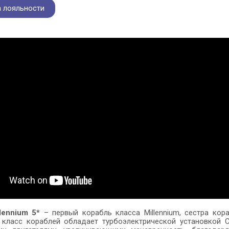
 лояльности
llennium 5*
– первый корабль класса Millennium, сестра ко
т класс кораблей обладает турбоэлектрической установкой