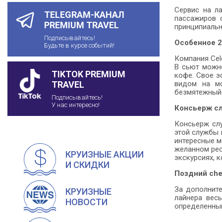
Сервис на л
TELEGRAM-КАНАЛ
пассажиров 
PREMIUM TRAVEL
принципиальн
Подписывайтесь!
Особенное 2
Будьте в курсе событий!
Компания Cel
В сьют можно
TIKTOK PREMIUM
кофе. Свое э
видом на мо
TRAVEL
безмятежный
Подписывайтесь!
У нас интересно!
Консьерж сл
Консьерж слу
этой службы 
интересные м
желанном рес
КРУИЗНЫЕ АКЦИИ
экскурсиях, 
И СКИДКИ
Поздний che
За дополните
КРУИЗНЫЕ
лайнера вес
НОВОСТИ
определенным