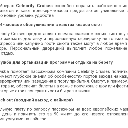
айнерах
Celebrity Cruises
способен поразить заботливостью 
сьютов и кают консьерж-класса предлагаются уникальные с
о новый уровень удобства.
4-часовое обслуживание в каютах класса сьют
ebrity Cruises предоставляет всем пассажиром своих сьютов ус
 заказать доставку и персональную сервировку не только зав
спрессо или капучино гости сьюта также могут в любое время
ре. Персональный дворецкий выполнит любое пожелание
 отдых.
ужба для организации программы отдыха на берегу
жба помогает пассажирам компании Celebrity Cruises полчить
имеют глубокие знания об особенностях портов захода на каж
ероприятия или заведения в порту прибытия. Смогут, к пример
торане, обеспечат билеты на самые популярные шоу или фести
которые стоит совершить хотя бы раз в жизни.
ck out (поздний выход с лайнера)
льную плату по запросу пассажиры на всех европейских марш
ь день и покинуть его за 90 минут до его нового отправле
и услугами на лайнере.