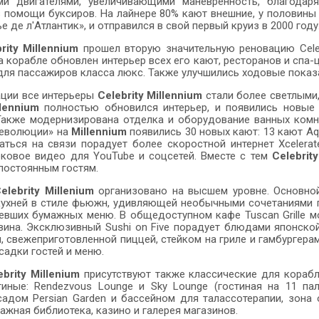
ми двигателями, увеличивающими маневренность, благодар
 помощи буксиров. На лайнере 80% кают внешние, у половины 
 де л'Атлантик», и отправился в свой первый круиз в 2000 году
rity Millennium
прошел вторую значительную реновацию Celebr
а корабле обновлен интерьер всех его кают, ресторанов и спа
) для пассажиров класса люкс. Также улучшились ходовые показ
ации все интерьеры
Celebrity Millennium
стали более светлыми,
llennium
полностью обновился интерьер, и появились новые п
акже модернизирована отделка и оборудование ванных комнат
революции» на
Millennium
появились 30 новых кают: 13 кают Aqu
аться на связи порадует более скоростной интернет Xcelerat
ковое видео для YouTube и соцсетей. Вместе с тем
Celebrit
 постоянным гостям.
elebrity Millеnium
организовано на высшем уровне. Основно
кухней в стиле фьюжн, удивляющей необычными сочетаниями п
евших бумажных меню. В общедоступном кафе Tuscan Grille м
вина. Эксклюзивный Sushi on Five порадует блюдами японско
, свежеприготовленной пиццей, стейком на гриле и гамбургер
садки гостей и меню.
ebrity Millеnium
присутствуют также классические для корабле
остиные: Rendezvous Lounge и Sky Lounge (гостиная на 11 п
адом Persian Garden и бассейном для талассотерапии, зона о
этажная библиотека, казино и галерея магазинов.