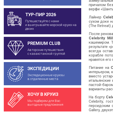
азимутальны
причалом без
верфи «Шантье
ТУР-ПИР 2026
Лайнер
Celeb
сухом доке н
Путешествуйте с нами
и выигрывайте морской круиз на
(The Retreat
двоих
После ренов
Celebrity Mi
кашемиром. Т
PREMIUM CLUB
результате «
Авторские путешествия
всегда остав
с казахстанской группой
корабле пото
нравятся его
Питание на
C
ЭКСПЕДИЦИИ
интерьером, 
Экспедиционные круизы
вместо устар
в отдаленные места
итальянские 
пастой-баром
варианты рас
ХОЧУ В КРУИЗ
На борту
Cel
Мы подберем для Вас
Celebrity, г
выгодные предложения
персидским с
Gallery, двух