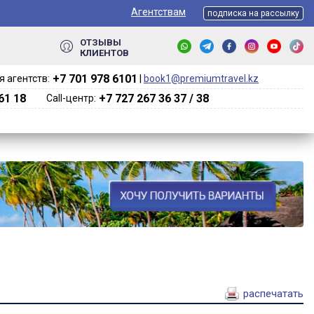
Агентствам
подписка на рассылку
ОТЗЫВЫ
КЛИЕНТОВ
+7 701 978 6101‬
 агентств:
|
book1@premiumtravel.kz
61 18
+7 727 267 36 37 / 38
Call-центр:
распечатать