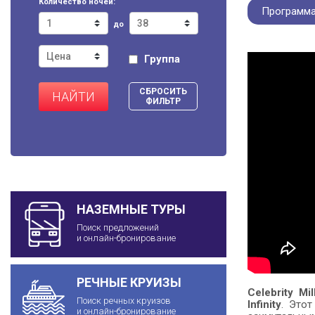
Количество ночей:
Программа
до
Группа
СБРОСИТЬ
НАЙТИ
ФИЛЬТР
НАЗЕМНЫЕ ТУРЫ
Поиск предложений
и онлайн-бронирование
РЕЧНЫЕ КРУИЗЫ
Celebrity Mi
Поиск речных круизов
Infinity
. Это
и онлайн-бронирование