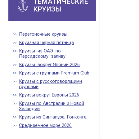
ТЕМАТИЧЕСКИЕ
КРУИЗЫ
Перегоночные круизы
Круизная черная пятница
Круизы из ОАЭ по
Персидскому заливу
Круизы вокруг Японии 2026
Круизы с группами Premium Club
Круизы с русскоговорящими
группами
Круизы вокруг Европы 2026
Круизы по Австралии и Новой
Зеландии
Круизы из Сингапура, Гонконга
Средиземное море 2026