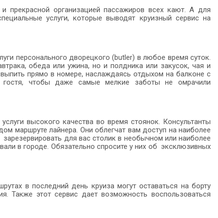
и прекрасной организацией пассажиров всех кают. А для
пециальные услуги, которые выводят круизный сервис на
луги персонального дворецкого (butler) в любое время суток.
трака, обеда или ужина, но и полдника или закусок, чая и
 выпить прямо в номере, наслаждаясь отдыхом на балконе с
 гостя, чтобы даже самые мелкие заботы не омрачили
 услуги высокого качества во время стоянок. Консультанты
дом маршруте лайнера. Они облегчат вам доступ на наиболее
у, зарезервировать для вас столик в необычном или наиболее
вали в городе. Обязательно спросите у них об эксклюзивных
рутах в последний день круиза могут оставаться на борту
ния. Также этот сервис дает возможность воспользоваться