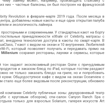
я чему лайнер может, например, производить стыковку с
из них – частные балконы, он был построен на французской
.
ity Revolution в феврале-марте 2019 года. После месяца в
-центра, добавлены новые каюты и еще одна открытая палуба
атели и экологичность лайнера.
 просторными и современными. У стандартных кают на борту
остельные принадлежности eXhale от Celebrity, матрасы с
, внедрена технология доступа в каюты по смарт-карте. В
aClass, 7 кают с видом на океан и 10 внутренних. Любителей
eWi-Fi, который позволяет получать и передавать прямо на
y Millеnium
сохранил рестораны, лаунжи и сервисы, которые
й тон задают эксклюзивный ресторан Qsine с причудливым
родуктов и заказом блюд по iPad, которые гостям раздают
ожно не только заказать блюдо на гриле, но и попробовать
й кухни. Общедоступное кафе с видом на океан Oceanview с
ами стало еще более видовым после реконструкции, обновило
й компании Celebrity публичные зоны: двухуровневый театр
алубе с круговым обзором), спа-салон Canyon Ranch Spa с
тдыха только для взрослых Solarium, галерея искусств Art