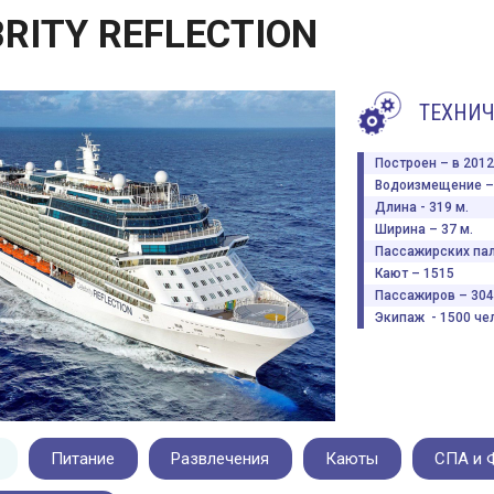
RITY REFLECTION
ТЕХНИЧ
Построен – в 2012 
Водоизмещение – 
Длина - 319 м.
Ширина – 37 м.
Пассажирских пал
Кают – 1515
Пассажиров – 304
Экипаж - 1500 чел
Питание
Развлечения
Каюты
СПА и 