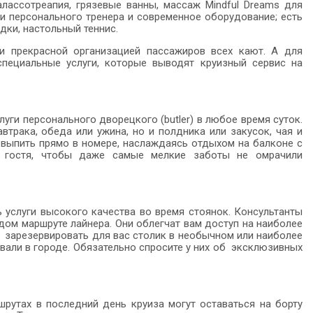
талассотреапия, грязевые ванны, массаж Mindful Dreams для
ги персонального тренера и современное оборудование; есть
дки, настольный теннис.
ю и прекрасной организацией пассажиров всех кают. А для
пециальные услуги, которые выводят круизный сервис на
луги персонального дворецкого (butler) в любое время суток.
трака, обеда или ужина, но и полдника или закусок, чая и
 выпить прямо в номере, наслаждаясь отдыхом на балконе с
 гостя, чтобы даже самые мелкие заботы не омрачили
ь услуги высокого качества во время стоянок. Консультанты
дом маршруте лайнера. Они облегчат вам доступ на наиболее
у, зарезервировать для вас столик в необычном или наиболее
вали в городе. Обязательно спросите у них об эксклюзивных
рутах в последний день круиза могут оставаться на борту