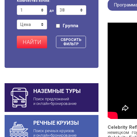
Количество ночей:
Программа
до
Группа
СБРОСИТЬ
НАЙТИ
ФИЛЬТР
НАЗЕМНЫЕ ТУРЫ
Поиск предложений
и онлайн-бронирование
РЕЧНЫЕ КРУИЗЫ
Celebrity Ref
Поиск речных круизов
немецком го
и онлайн-бронирование