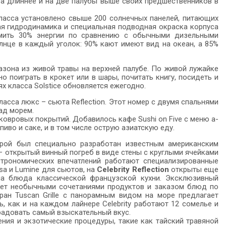
тра длиннее и на две палубы выше своих предшественников в
 класса установлено свыше 200 солнечных панелей, питающих
ая гидродинамика и специальная подводная окраска корпуса
мить 30% энергии по сравнению с обычными дизельными
солнце в каждый уголок: 90% кают имеют вид на океан, а 85%
азона из живой травы на верхней палубе. По живой лужайке
но поиграть в крокет или в шары, почитать книгу, посидеть и
х класса Solstice обновляется ежегодно.
асса люкс – сьюта Reflection. Этот номер с двумя спальнями
ад морем.
овровых покрытий. Добавилось кафе Sushi on Five с меню а-
пиво и саке, и в том числе острую азиатскую еду.
ерой был специально разработан известным американским
 открытый винный погреб в виде стены с круглыми ячейками
строномических впечатлений работают специализированные
sa и Lumine для сьютов, на
Celebrity Reflection
открыты еще
на блюда классической французской кухни. Эксклюзивный
ляет необычными сочетаниями продуктов и заказом блюд по
ран Tuscan Grille с панорамным видом на море предлагает
, как и на каждом лайнере Celebrity работают 12 сомелье и
радовать самый взыскательный вкус.
ия и экзотические процедуры, такие как тайский травяной