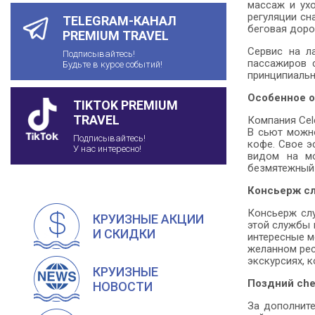
массаж и ухо
регуляции сн
TELEGRAM-КАНАЛ
беговая доро
PREMIUM TRAVEL
Сервис на л
Подписывайтесь!
пассажиров 
Будьте в курсе событий!
принципиальн
Особенное о
TIKTOK PREMIUM
TRAVEL
Компания Cel
В сьют можно
Подписывайтесь!
кофе. Свое э
У нас интересно!
видом на мо
безмятежный
Консьерж сл
Консьерж слу
КРУИЗНЫЕ АКЦИИ
этой службы 
И СКИДКИ
интересные м
желанном рес
экскурсиях, 
КРУИЗНЫЕ
Поздний che
НОВОСТИ
За дополните