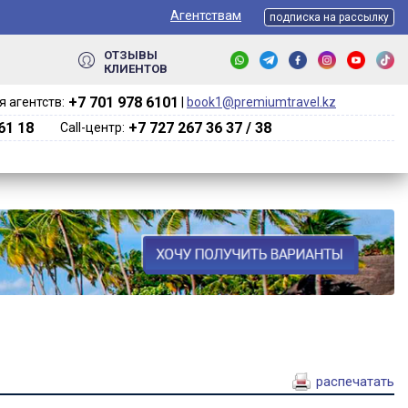
Агентствам
подписка на рассылку
ОТЗЫВЫ
КЛИЕНТОВ
+7 701 978 6101‬
 агентств:
|
book1@premiumtravel.kz
61 18
+7 727 267 36 37 / 38
Call-центр:
распечатать