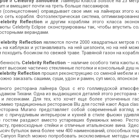
ipse
и
Celebrity Silhouette
. Лайнеры класса Solstice на 23 ме
nium и вмещают почти на треть больше пассажиров.
ce (солнцестояние) оправдывает свое имя: на лайнерах этого
ю сеть корабля. Фотоэлектрическая система, оптимизированн
elebrity Reflection
и другим кораблям этого класса эконо
аюты Celebrity Eclipse сконструированы так, чтобы впустить 
осторными верандами.
elebrity Reflection
являются почти 2000 квадратных метров г
ь на каблуках и устанавливать на ней шезлонги, но на ней мож
и походить босиком по свежей траве. Травяной газон на корабля
обенность
Celebrity Reflection
– наличие особого типа каюты кл
еет высокие частично стеклянные потолки и консольный душ н
elebrity Reflection
прошел реконструкцию со сменой мебели и к
можно заказать сашими, суши, удон и рамен, суп мисо, японское 
вного ресторана лайнера Opus с его голливудской атмосф
дамом Тихани. Одна из выдающихся деталей этого ресторана –
 и лесенками. Для тех, кто хочет еще более утонченных га
омимо традиционных ресторанов Blu для гостей кают Aqua clas
есторана Murano представляет собой современный взгляд 
ine с причудливым интерьером и кухней в стиле фьюжн удив
ые гостям раздают вместо устаревших бумажных меню. Ресто
ту, превосходные стейки и отличные итальянские вина. Здесь
тысяч бутылок вина более чем 400 наименований, способных по
 Canyon Ranch можно попробовать эксклюзивные методы лечен