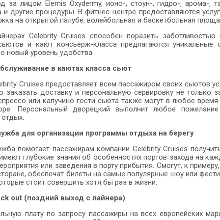
д за лицом Elemis Oxydermy, ионо-, стоун-, гидро-, арома-, 
а и другие процедуры. В фитнес-центре предоставляются услу
жка на открытой палубе, волейбольная и баскетбольная площа
айнерах Celebrity Cruises способен поразить заботливость
сьютов и кают консьерж-класса предлагаются уникальные с
о новый уровень удобства.
бслуживание в каютах класса сьют
ebrity Cruises предоставляет всем пассажиром своих сьютов ус
 заказать доставку и персональную сервировку не только зав
спрессо или капучино гости сьюта также могут в любое время
ре. Персональный дворецкий выполнит любое пожелание
 отдых.
ужба для организации программы отдыха на берегу
жба помогает пассажирам компании Celebrity Cruises получит
имеют глубокие знания об особенностях портов захода на каж
ероприятия или заведения в порту прибытия. Смогут, к пример
торане, обеспечат билеты на самые популярные шоу или фести
которые стоит совершить хотя бы раз в жизни.
ck out (поздний выход с лайнера)
льную плату по запросу пассажиры на всех европейских марш