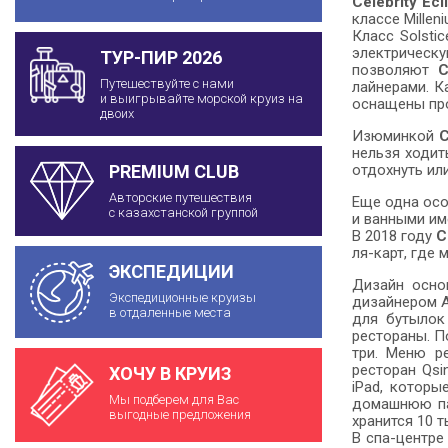
Celebrity Ecl
классе Mille
Класс Solsti
электрическу
ТУР-ПИР 2026
позволяют
C
Путешествуйте с нами
лайнерами. К
и выигрывайте морской круиз на
оснащены пр
двоих
Изюминкой
C
нельзя ходит
отдохнуть ил
PREMIUM CLUB
Авторские путешествия
Еще одна ос
с казахстанской группой
и ванными им
В 2018 году
C
ля-карт, где 
ЭКСПЕДИЦИИ
Дизайн осно
Экспедиционные круизы
дизайнером А
в отдаленные места
для бутылок
рестораны. П
три. Меню р
ресторан Qs
ХОЧУ В КРУИЗ
iPad, котор
Мы подберем для Вас
домашнюю пас
выгодные предложения
хранится 10 
В спа-центре