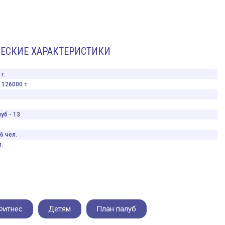
ЕСКИЕ ХАРАКТЕРИСТИКИ
г.
126000 т
уб - 13
6 чел.
.
Фитнес
Детям
План палуб