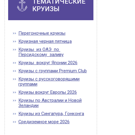
ТЕМАТИЧЕСКИЕ
КРУИЗЫ
Перегоночные круизы
Круизная черная пятница
Круизы из ОАЭ по
Персидскому заливу
Круизы вокруг Японии 2026
Круизы с группами Premium Club
Круизы с русскоговорящими
группами
Круизы вокруг Европы 2026
Круизы по Австралии и Новой
Зеландии
Круизы из Сингапура, Гонконга
Средиземное море 2026