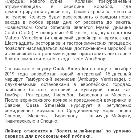
«Сердце» нового судна – Колизей, трехуровневый
атриум-площадь в середине корабля, где
демонстрируются лучшие шоу. Яркие экраны на стенах и
на куполе Колизея будут рассказывать о каждом порте
захода в любое время дня: от рассвета до заката.
Новшеством Costa Smeralda является Музей дизайна
Costa (CoDe) – площадью 400 кв. м., под кураторством
Matteo Vercelloni (итальянский дизайнер и архитектор).
Шестнадцать ресторанов и гастрономических площадок
позволят наслаждаться всеми достижениями мировой и
итальянской гастрономии и даже приготовить некоторые
блюда самостоятельно в ходе Taste WorkShop.
Специально к спуску
Costa Smeralda
на воду в октябре
2019 года разработан новый интересный 15-дневный
маршрут Гамбургский вернисаж (Amburgo Vernissage), с
двухдневными остановками в европейских городах,
наиболее богатых историей и культурой, таких как
Гамбург, Роттердам, Лиссабон, Барселона и Марсель.
После вернисажного круиза и праздничной вечеринки в
Савоне
Costa Smeralda
курсирует в регулярных
семидневных круизах по Средиземному морю через
Савону, Марсель, Барселону, Пальму-де-Майорку,
Чивитавеккью и Специю.
Лайнер относится к "Золотым лайнерам" по уровню
сервиса для русскоязычной публики.