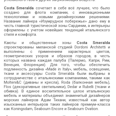
Costa Smeralda
сочетает в себе всё лучшее, что было
создано для флота компании, с инновационными
технологиями и новыми дизайнерскими решениями.
Название лайнера «Изумрудное побережье» дано ему в
честь главной туристической зоны Сардинии, а интерьеры
оформлены с учетом новейших тенденций итальянского
стиля и комфорта.
Каюты и общественные зоны
Costa Smeralda
спроектированы миланской студией Dordoni Architetti и
выполнены с применением характерных цветов,
геометрических узоров и образов городов, в честь
которых названа каждая палуба (Палермо, Капри, Рим,
Венеция, Флоренция). Для того, чтобы обеспечить
подлинность дизайна «Made in Italy», мебель, освещение,
ткани и аксессуары Costa Smeralda были выбраны в
сотрудничестве с итальянскими компаниями, такими как
Molteni&C (диваны и кресла), Roda (балконная мебель),
Flos (декоративные светильники), Dedar и Rubelli (ткани и
обивка). В единое восхитительное целое итальянскую
мебель и материалы объединил знаменитый дизайнеров
морских лайнеров Адам Тихани, известный как автор
изысканных интерьеров таких лайнеров премиум-класса
как Koningsdam, Seabourn Encore и Seabourn Ovation.