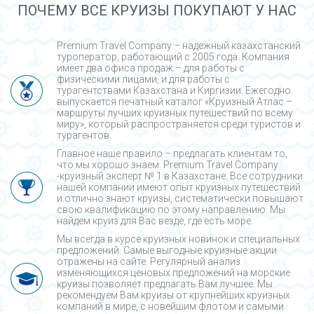
ПОЧЕМУ ВСЕ КРУИЗЫ ПОКУПАЮТ У НАС
Premium Travel Company – надежный казахстанский
туроператор, работающий с 2005 года. Компания
имеет два офиса продаж – для работы с
физическими лицами, и для работы с
турагентствами Казахстана и Киргизии. Ежегодно
выпускается печатный каталог «Круизный Атлас –
маршруты лучших круизных путешествий по всему
миру», который распространяется среди туристов и
турагентов.
Главное наше правило – предлагать клиентам то,
что мы хорошо знаем. Premium Travel Company
-круизный эксперт № 1 в Казахстане. Все сотрудники
нашей компании имеют опыт круизных путешествий
и отлично знают круизы, систематически повышают
свою квалификацию по этому направлению. Мы
найдем круиз для Вас везде, где есть море.
Мы всегда в курсе круизных новинок и специальных
предложений. Самые выгодные круизные акции
отражены на сайте. Регулярный анализ
изменяющихся ценовых предложений на морские
круизы позволяет предлагать Вам лучшее. Мы
рекомендуем Вам круизы от крупнейших круизных
компаний в мире, с новейшим флотом и самыми