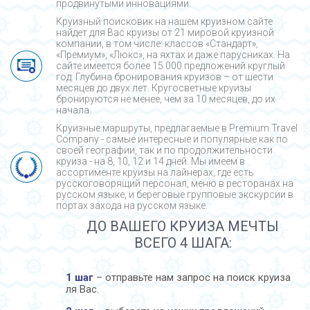
продвинутыми инновациями.
Круизный поисковик на нашем круизном сайте
найдет для Вас круизы от 21 мировой круизной
компании, в том числе: классов «Стандарт»,
«Премиум», «Люкс», на яхтах и даже парусниках. На
сайте имеется более 15 000 предложений круглый
год. Глубина бронирования круизов – от шести
месяцев до двух лет. Кругосветные круизы
бронируются не менее, чем за 10 месяцев, до их
начала.
Круизные маршруты, предлагаемые в Premium Travel
Company - cамые интересные и популярные как по
своей географии, так и по продолжительности
круиза - на 8, 10, 12 и 14 дней. Мы имеем в
ассортименте круизы на лайнерах, где есть
русскоговорящий персонал, меню в ресторанах на
русском языке, и береговые групповые экскурсии в
портах захода на русском языке.
ДО ВАШЕГО КРУИЗА МЕЧТЫ
ВСЕГО 4 ШАГА:
1 шаг
– отправьте нам запрос на поиск круиза
ля Вас.