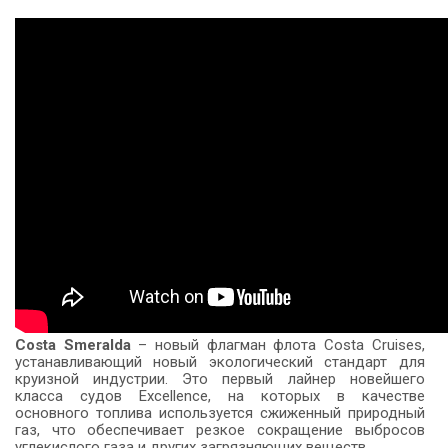
Costa Smeralda
– новый флагман флота Costa Cruises,
устанавливающий новый экологический стандарт для
круизной индустрии. Это первый лайнер новейшего
класса судов Excellence, на которых в качестве
основного топлива используется сжиженный природный
газ, что обеспечивает резкое сокращение выбросов
углекислого газа и других загрязняющих веществ.