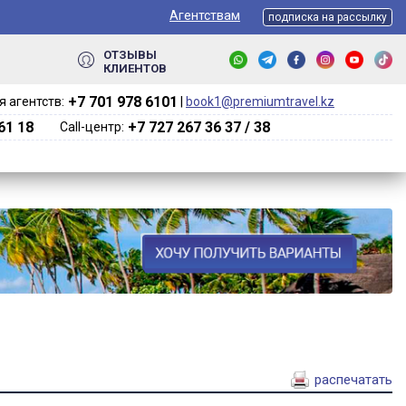
Агентствам
подписка на рассылку
ОТЗЫВЫ
КЛИЕНТОВ
+7 701 978 6101‬
 агентств:
|
book1@premiumtravel.kz
61 18
+7 727 267 36 37 / 38
Call-центр:
распечатать