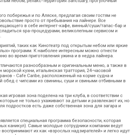
ытым небом, релакс-территория Sanctuary, прогулочный
го побережья и по Аляске, предлагая своим гостям не
овольствие просто от пребывания на лайнере. Все
мещающего в себе интернет-кафе, винный/суши/тапас-бар и
насладиться spa-процедурами, великолепным сервисом и
.
иятий, таких как Кинотеатр под открытым небом или яркие
малых» программ. К наиболее интересным можно отнести
хню во время приготовления ужина и в недра лайнера.
отличаются разнообразным и оригинальным меню, а также в
ан морской кухни, итальянская траттория, 24-часовой
анов - Cafe Caribe, расположенный на корме судна и
й обед с чипсами из свинины, суши и свиными отбивными в
ая игровая зона поделена на три клуба, в соответствии с
 которые не только ухаживают за детьми и развлекают их, но
я подростков есть даже собственная зона для загара и
 является специальная программа безопасности, которая
ьных каникул). Самые молодые сотрудники компании ведут
 воспринимают их как «взрослых надзирателей» и легко идут