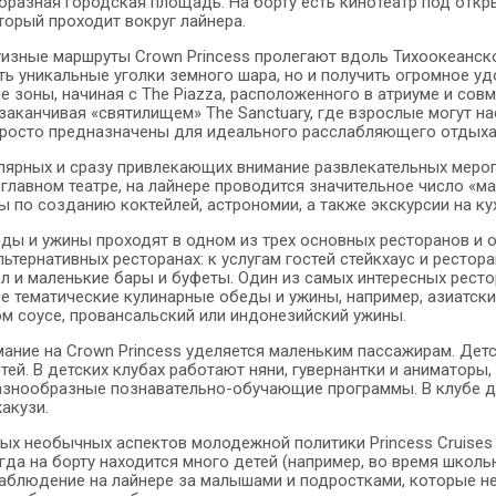
бразная городская площадь. На борту есть кинотеатр под откр
торый проходит вокруг лайнера.
изные маршруты Crown Princess пролегают вдоль Тихоокеанско
ть уникальные уголки земного шара, но и получить огромное уд
 зоны, начиная с The Piazza, расположенного в атриуме и сов
 заканчивая «святилищем» The Sanctuary, где взрослые могут 
росто предназначены для идеального расслабляющего отдыха
ярных и сразу привлекающих внимание развлекательных меропр
 главном театре, на лайнере проводится значительное число «
ы по созданию коктейлей, астрономии, а также экскурсии на ку
еды и ужины проходят в одном из трех основных ресторанов и 
ьтернативных ресторанах: к услугам гостей стейкхаус и рестор
л и маленькие бары и буфеты. Один из самых интересных рестор
 тематические кулинарные обеды и ужины, например, азиатски
м соусе, провансальский или индонезийский ужины.
ание на Crown Princess уделяется маленьким пассажирам. Детск
тей. В детских клубах работают няни, гувернантки и аниматоры,
азнообразные познавательно-обучающие программы. В клубе дл
акузи.
ых необычных аспектов молодежной политики Princess Cruises
огда на борту находится много детей (например, во время школ
аблюдение на лайнере за малышами и подростками, которые не