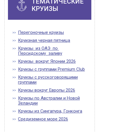
ТЕМАТИЧЕСКИЕ
КРУИЗЫ
Перегоночные круизы
Круизная черная пятница
Круизы из ОАЭ по
Персидскому заливу
Круизы вокруг Японии 2026
Круизы с группами Premium Club
Круизы с русскоговорящими
группами
Круизы вокруг Европы 2026
Круизы по Австралии и Новой
Зеландии
Круизы из Сингапура, Гонконга
Средиземное море 2026