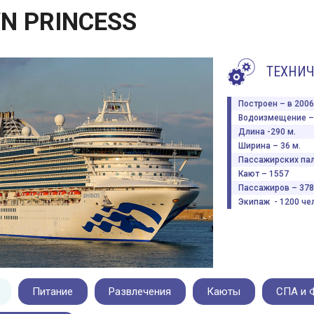
N PRINCESS
ТЕХНИЧ
Построен – в 2006 
Водоизмещение – 
Длина -290 м.
Ширина – 36 м.
Пассажирских пал
Кают – 1557
Пассажиров – 378
Экипаж - 1200 чел
Питание
Развлечения
Каюты
СПА и 