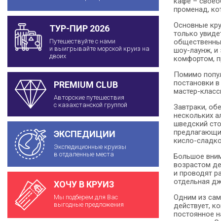
кафе – своео
променад, ко
Основные кру
ТУР-ПИР 2026
только увиде
общественные
Путешествуйте с нами
и выигрывайте морской круиз на
шоу-лаунж, и
двоих
комфортом, п
Помимо попул
постановки в
PREMIUM CLUB
мастер-класс
Авторские путешествия
с казахстанской группой
Завтраки, об
нескольких ал
шведский сто
предлагающие
ЭКСПЕДИЦИИ
кисло-сладко
Экспедиционные круизы
в отдаленные места
Большое вним
возрастом де
и проводят р
отдельная дж
ХОЧУ В КРУИЗ
Одним из сам
Мы подберем для Вас
выгодные предложения
действует, к
постоянное н