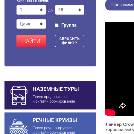
Количество ночей:
Программа
до
Группа
СБРОСИТЬ
НАЙТИ
ФИЛЬТР
НАЗЕМНЫЕ ТУРЫ
Поиск предложений
и онлайн-бронирование
РЕЧНЫЕ КРУИЗЫ
Лайнер Crow
Поиск речных круизов
хороший выбор
и онлайн-бронирование