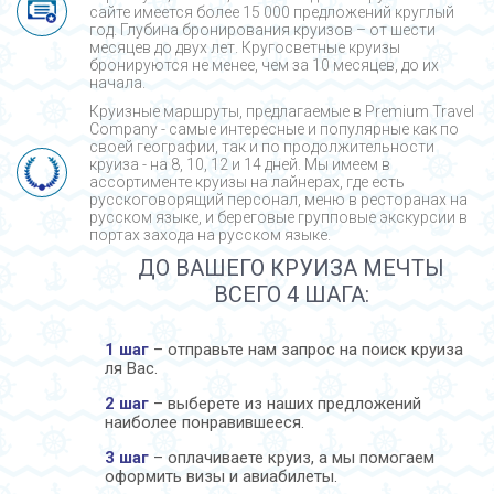
сайте имеется более 15 000 предложений круглый
год. Глубина бронирования круизов – от шести
месяцев до двух лет. Кругосветные круизы
бронируются не менее, чем за 10 месяцев, до их
начала.
Круизные маршруты, предлагаемые в Premium Travel
Company - cамые интересные и популярные как по
своей географии, так и по продолжительности
круиза - на 8, 10, 12 и 14 дней. Мы имеем в
ассортименте круизы на лайнерах, где есть
русскоговорящий персонал, меню в ресторанах на
русском языке, и береговые групповые экскурсии в
портах захода на русском языке.
ДО ВАШЕГО КРУИЗА МЕЧТЫ
ВСЕГО 4 ШАГА:
1 шаг
– отправьте нам запрос на поиск круиза
ля Вас.
2 шаг
– выберете из наших предложений
наиболее понравившееся.
3 шаг
– оплачиваете круиз, а мы помогаем
оформить визы и авиабилеты.