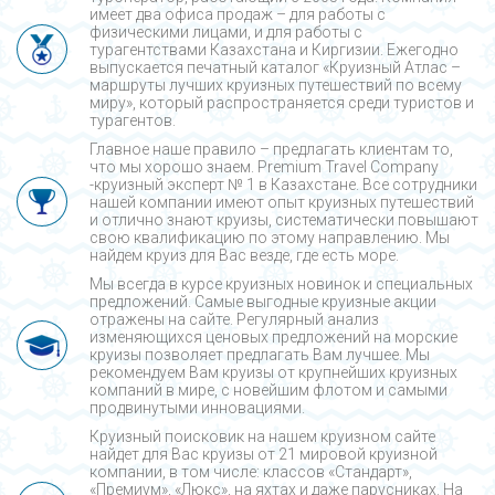
имеет два офиса продаж – для работы с
физическими лицами, и для работы с
турагентствами Казахстана и Киргизии. Ежегодно
выпускается печатный каталог «Круизный Атлас –
маршруты лучших круизных путешествий по всему
миру», который распространяется среди туристов и
турагентов.
Главное наше правило – предлагать клиентам то,
что мы хорошо знаем. Premium Travel Company
-круизный эксперт № 1 в Казахстане. Все сотрудники
нашей компании имеют опыт круизных путешествий
и отлично знают круизы, систематически повышают
свою квалификацию по этому направлению. Мы
найдем круиз для Вас везде, где есть море.
Мы всегда в курсе круизных новинок и специальных
предложений. Самые выгодные круизные акции
отражены на сайте. Регулярный анализ
изменяющихся ценовых предложений на морские
круизы позволяет предлагать Вам лучшее. Мы
рекомендуем Вам круизы от крупнейших круизных
компаний в мире, с новейшим флотом и самыми
продвинутыми инновациями.
Круизный поисковик на нашем круизном сайте
найдет для Вас круизы от 21 мировой круизной
компании, в том числе: классов «Стандарт»,
«Премиум», «Люкс», на яхтах и даже парусниках. На