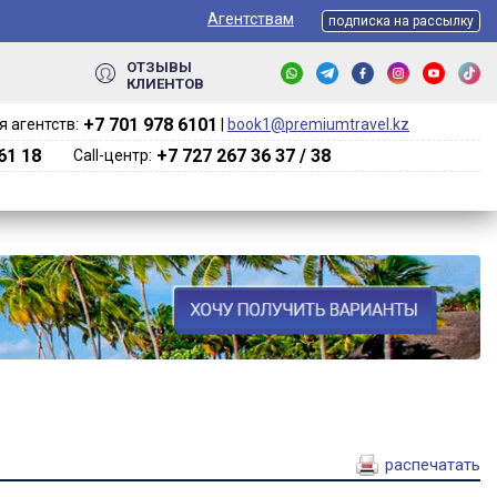
Агентствам
подписка на рассылку
ОТЗЫВЫ
КЛИЕНТОВ
+7 701 978 6101‬
 агентств:
|
book1@premiumtravel.kz
61 18
+7 727 267 36 37 / 38
Call-центр:
распечатать