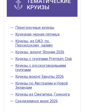
ТЕМАТИЧЕСКИЕ
КРУИЗЫ
Перегоночные круизы
Круизная черная пятница
Круизы из ОАЭ по
Персидскому заливу
Круизы вокруг Японии 2026
Круизы с группами Premium Club
Круизы с русскоговорящими
группами
Круизы вокруг Европы 2026
Круизы по Австралии и Новой
Зеландии
Круизы из Сингапура, Гонконга
Средиземное море 2026