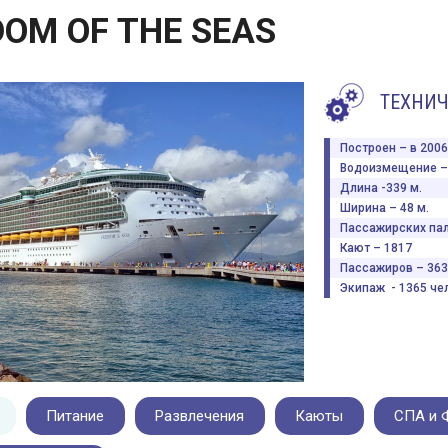
DOM OF THE SEAS
ТЕХНИЧ
Построен – в 2006 
Водоизмещение – 
Длина -339 м.
Ширина – 48 м.
Пассажирских пал
Кают – 1817
Пассажиров – 363
Экипаж - 1365 чел
Питание
Развлечения
Каюты
СПА и 