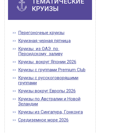
ТЕМАТИЧЕСКИЕ
КРУИЗЫ
Перегоночные круизы
Круизная черная пятница
Круизы из ОАЭ по
Персидскому заливу
Круизы вокруг Японии 2026
Круизы с группами Premium Club
Круизы с русскоговорящими
группами
Круизы вокруг Европы 2026
Круизы по Австралии и Новой
Зеландии
Круизы из Сингапура, Гонконга
Средиземное море 2026