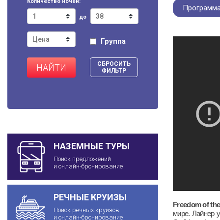
Количество ночей:
Программа
до
Группа
СБРОСИТЬ
НАЙТИ
ФИЛЬТР
НАЗЕМНЫЕ ТУРЫ
Поиск предложений
и онлайн-бронирование
РЕЧНЫЕ КРУИЗЫ
Freedom
of
th
Поиск речных круизов
мире. Лайнер 
и онлайн-бронирование