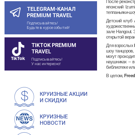
После реконстр
японский Izum
TELEGRAM-КАНАЛ
теппаньяки-шоу
PREMIUM TRAVEL
Детский клуб 
Подписывайтесь!
художественны
Будьте в курсе событий!
зале Hangout.
открытой вера
TIKTOK PREMIUM
Для взрослых
шоу танцоров, 
TRAVEL
могут проходит
Подписывайтесь!
наушниках – в
У нас интересно!
библиотеке или
В целом,
Free
КРУИЗНЫЕ АКЦИИ
И СКИДКИ
КРУИЗНЫЕ
НОВОСТИ