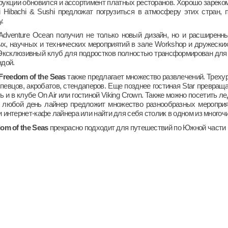
укции обновился и ассортимент платных ресторанов. Хорошо зарекомен
i Hibachi & Sushi предложат погрузиться в атмосферу этих стран
.
Adventure Ocean получил не только новый дизайн, но и расширенный
х, научных и технических мероприятий в зале Workshop и дружеских
 Эксклюзивный клуб для подростков полностью трансформирован для 
ндой.
Freedom
of
the
Seas
также предлагает множество развлечений. Трехур
певцов, акробатов, стендаперов. Еще позднее гостиная Star превращ
ь и в клубе On Air или гостиной Viking Crown. Также можно посетить л
 любой день лайнер предложит множество разнообразных мероприяти
 интернет-кафе лайнера или найти для себя столик в одном из многоч
dom
of
the
Seas
прекрасно подходит для путешествий по Южной части К