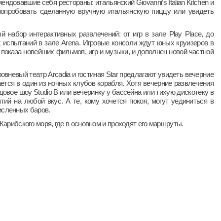
довавшие себя рестораны: итальянский Giovanni’s Italian Kitchen и
, попробовать сделанную вручную итальянскую пиццу или увидеть
 набор интерактивных развлечений: от игр в зале Play Place, до
 испытаний в зале Arena. Игровые консоли ждут юных круизеров в
показа новейших фильмов, игр и музыки, и дополнен новой частной
овневый театр Arcadia и гостиная Star предлагают увидеть вечерние
ается в один из ночных клубов корабля. Хотя вечерние развлечения
едовое шоу Studio B или вечеринку у бассейна или тихую дискотеку в
й на любой вкус. А те, кому хочется покоя, могут уединиться в
исленных баров.
арибского моря, где в основном и проходят его маршруты.