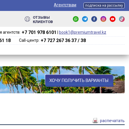
Агентствам
подписка на рассылку
ОТЗЫВЫ
КЛИЕНТОВ
+7 701 978 6101‬
 агентств:
|
book1@premiumtravel.kz
61 18
+7 727 267 36 37 / 38
Call-центр:
распечатать