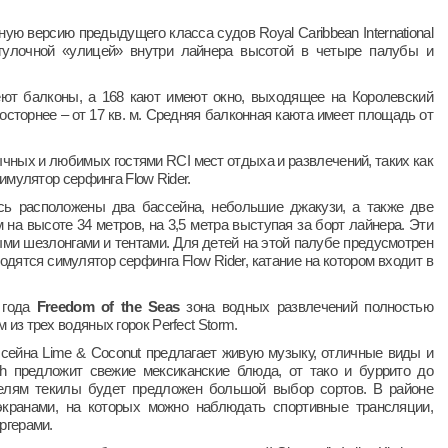
ю версию предыдущего класса судов Royal Caribbean International
огулочной «улицей» внутри лайнера высотой в четыре палубы и
ют балконы, а 168 кают имеют окно, выходящее на Королевский
росторнее – от 17 кв. м. Средняя балконная каюта имеет площадь от
чных и любимых гостями RCI мест отдыха и развлечений, таких как
имулятор серфинга Flow Rider.
сь расположены два бассейна, небольшие джакузи, а также две
на высоте 34 метров, на 3,5 метра выступая за борт лайнера. Эти
ыми шезлонгами и тентами. Для детей на этой палубе предусмотрен
ятся симулятор серфинга Flow Rider, катание на котором входит в
 года
Freedom of the Seas
зона водных развлечений полностью
з трех водяных горок Perfect Storm.
сейна Lime & Coconut предлагает живую музыку, отличные виды и
sh предложит свежие мексиканские блюда, от тако и буррито до
телям текилы будет предложен большой выбор сортов. В районе
экранами, на которых можно наблюдать спортивные трансляции,
ргерами.