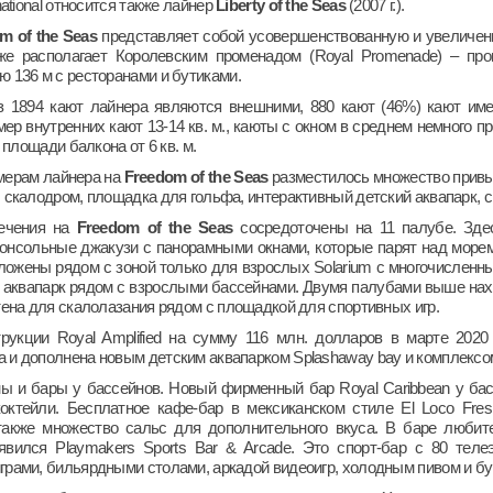
national относится также лайнер
Liberty of the Seas
(2007 г.).
om
of
the
Seas
представляет собой усовершенствованную и увеличенну
кже располагает Королевским променадом (Royal Promenade) – пр
 136 м с ресторанами и бутиками.
 1894 кают лайнера являются внешними, 880 кают (46%) кают име
ер внутренних кают 13-14 кв. м., каюты с окном в среднем немного п
и площади балкона от 6 кв. м.
мерам лайнера на
Freedom
of
the
Seas
разместилось множество привы
 скалодром, площадка для гольфа, интерактивный детский аквапарк, с
ечения на
Freedom
of
the
Seas
сосредоточены на 11 палубе. Зде
онсольные джакузи с панорамными окнами, которые парят над морем 
ложены рядом с зоной только для взрослых Solarium с многочисленн
 аквапарк рядом с взрослыми бассейнами. Двумя палубами выше наход
тена для скалолазания рядом с площадкой для спортивных игр.
рукции Royal Amplified на сумму 116 млн. долларов в марте 2020
и дополнена новым детским аквапарком Splashaway bay и комплексом и
 и бары у бассейнов. Новый фирменный бар Royal Caribbean у бас
октейли. Бесплатное кафе-бар в мексиканском стиле El Loco Fre
 также множество сальс для дополнительного вкуса. В баре люби
вился Playmakers Sports Bar & Arcade. Это спорт-бар с 80 теле
грами, бильярдными столами, аркадой видеоигр, холодным пивом и бу