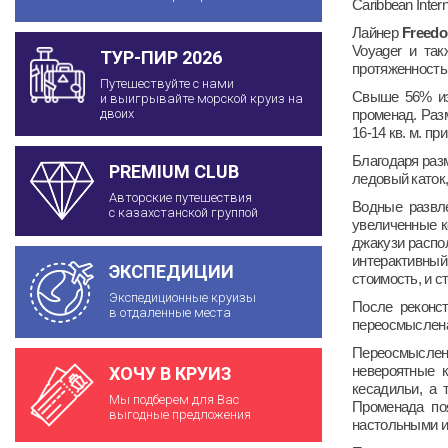
Caribbean Inter
Лайнер
Freed
Voyager и та
ТУР-ПИР 2026
протяженностью
Путешествуйте с нами
Свыше 56% из
и выигрывайте морской круиз на
променад. Разм
двоих
16-14 кв. м. пр
Благодаря раз
PREMIUM CLUB
ледовый каток,
Авторские путешествия
Водные развл
с казахстанской группой
увеличенные к
джакузи распо
интерактивный
ЭКСПЕДИЦИИ
стоимость, и с
Экспедиционные круизы
После реконст
в отдаленные места
переосмыслена 
Переосмыслены
невероятные к
ХОЧУ В КРУИЗ
кесадильи, а
Мы подберем для Вас
Променада поя
выгодные предложения
настольными и