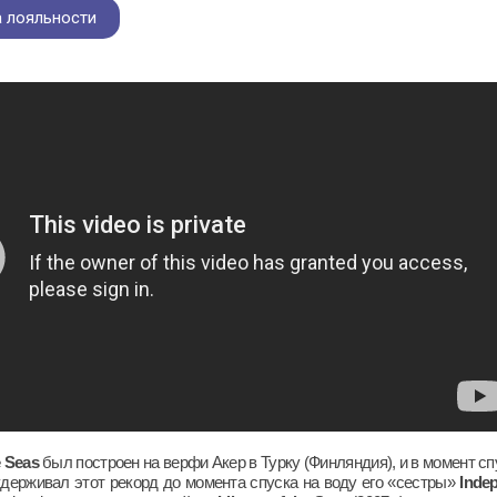
 лояльности
e
Seas
был построен на верфи Акер в Турку (Финляндия), и в момент с
удерживал этот рекорд до момента спуска на воду его «сестры»
Inde