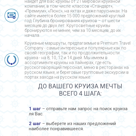
найдет для Вас круизы от 21 мировой круизной
компании, в том числе: классов «Стандарт»,
«Премиум», «Люкс», на яхтах и даже парусниках. На
сайте имеется более 15 000 предложений круглый
год. Глубина бронирования круизов – от шести
месяцев до двух лет. Кругосветные круизы
бронируются не менее, чем за 10 месяцев, до их
начала.
Круизные маршруты, предлагаемые в Premium Travel
Company - cамые интересные и популярные как по
своей географии, так и по продолжительности
круиза - на 8, 10, 12 и 14 дней. Мы имеем в
ассортименте круизы на лайнерах, где есть
русскоговорящий персонал, меню в ресторанах на
русском языке, и береговые групповые экскурсии в
портах захода на русском языке.
ДО ВАШЕГО КРУИЗА МЕЧТЫ
ВСЕГО 4 ШАГА:
1 шаг
– отправьте нам запрос на поиск круиза
ля Вас.
2 шаг
– выберете из наших предложений
наиболее понравившееся.