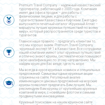
Premium Travel Company – надежный казахстанский
туроператор, работающий с 2005 года. Компания
имеет два офиса продаж – для работы с
физическими лицами, и для работы с
турагентствами Казахстана и Киргизии. Ежегодно
выпускается печатный каталог «Круизный Атлас –
маршруты лучших круизных путешествий по всему
миру», который распространяется среди туристов и
турагентов.
Главное наше правило – предлагать клиентам то,
что мы хорошо знаем. Premium Travel Company
-круизный эксперт № 1 в Казахстане. Все сотрудники
нашей компании имеют опыт круизных путешествий
и отлично знают круизы, систематически повышают
свою квалификацию по этому направлению. Мы
найдем круиз для Вас везде, где есть море.
Мы всегда в курсе круизных новинок и специальных
предложений. Самые выгодные круизные акции
отражены на сайте. Регулярный анализ
изменяющихся ценовых предложений на морские
круизы позволяет предлагать Вам лучшее. Мы
рекомендуем Вам круизы от крупнейших круизных
компаний в мире, с новейшим флотом и самыми
продвинутыми инновациями.
Круизный поисковик на нашем круизном сайте