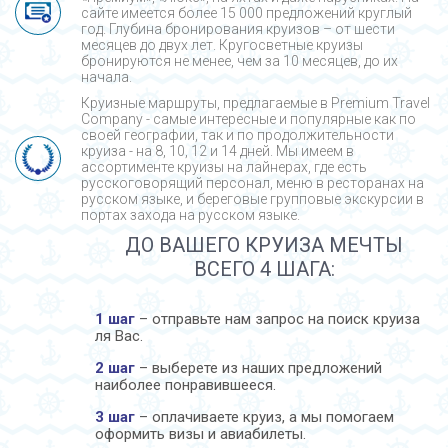
сайте имеется более 15 000 предложений круглый
год. Глубина бронирования круизов – от шести
месяцев до двух лет. Кругосветные круизы
бронируются не менее, чем за 10 месяцев, до их
начала.
Круизные маршруты, предлагаемые в Premium Travel
Company - cамые интересные и популярные как по
своей географии, так и по продолжительности
круиза - на 8, 10, 12 и 14 дней. Мы имеем в
ассортименте круизы на лайнерах, где есть
русскоговорящий персонал, меню в ресторанах на
русском языке, и береговые групповые экскурсии в
портах захода на русском языке.
ДО ВАШЕГО КРУИЗА МЕЧТЫ
ВСЕГО 4 ШАГА:
1 шаг
– отправьте нам запрос на поиск круиза
ля Вас.
2 шаг
– выберете из наших предложений
наиболее понравившееся.
3 шаг
– оплачиваете круиз, а мы помогаем
оформить визы и авиабилеты.