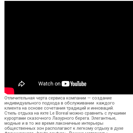
Отличительная черта сервиса компании — создание
индивидуального подхода в обслуживании каждого
клиента на основе сочетания традиций и инноваций.
Стиль отдыха на яхте Le Boreal можно сравнить с лучшими
курортами сказочного Лазурного берега. Элегантные,
модные и в то же время лаконичные интерьеры
общественных зон располагают к легкому отдыху в духе