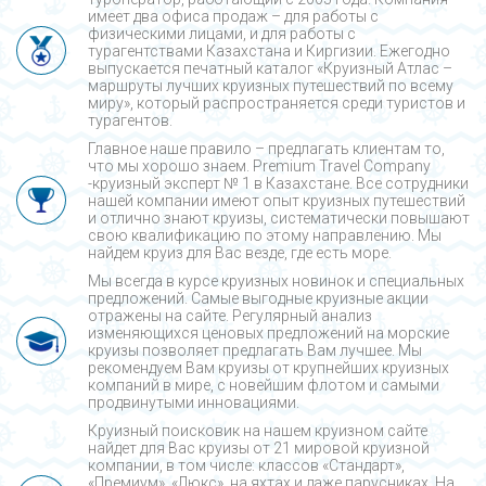
имеет два офиса продаж – для работы с
физическими лицами, и для работы с
турагентствами Казахстана и Киргизии. Ежегодно
выпускается печатный каталог «Круизный Атлас –
маршруты лучших круизных путешествий по всему
миру», который распространяется среди туристов и
турагентов.
Главное наше правило – предлагать клиентам то,
что мы хорошо знаем. Premium Travel Company
-круизный эксперт № 1 в Казахстане. Все сотрудники
нашей компании имеют опыт круизных путешествий
и отлично знают круизы, систематически повышают
свою квалификацию по этому направлению. Мы
найдем круиз для Вас везде, где есть море.
Мы всегда в курсе круизных новинок и специальных
предложений. Самые выгодные круизные акции
отражены на сайте. Регулярный анализ
изменяющихся ценовых предложений на морские
круизы позволяет предлагать Вам лучшее. Мы
рекомендуем Вам круизы от крупнейших круизных
компаний в мире, с новейшим флотом и самыми
продвинутыми инновациями.
Круизный поисковик на нашем круизном сайте
найдет для Вас круизы от 21 мировой круизной
компании, в том числе: классов «Стандарт»,
«Премиум», «Люкс», на яхтах и даже парусниках. На