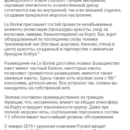
французского «haute couture». Лучшие материалы,
скромная элегантность и качественный декор
сочетаются как во внутренней, так и во внешней отделке,
создавая прекрасное морское настроение.
Le Boréal приглашает гостей провести незабываемые
моменты релаксации (процедуры красоты, уход за
волосами, хаммам, бальнеотерапия) на борту. Вас ждет
оборудованный по последнему слову техники
тренажерный зал (беговые дорожки, Кинезис стена) и
центр красоты, созданный в партнерстве с именитым
брендом Sothys™.
Размещение на Le Boréal достойно похвал. Большинство
кают имеют частный балкон, некоторые каюты
позволяют трехместное размещение, имеются также
смежные каюты. Здесь также есть игровая зона с Wii™
консолями, детское меню. Все устроено так, словно вы
находитесь на собственной яхте.
Экипаж составлен преимущественно из граждан
Франции, что, несомненно, влияет на общую атмосферу
на борту и придает изысканности круизу. Даже при
полной загрузке яхты, соотношение персонала к гостям
1:2 обеспечивает высочайший уровень обслуживания.
C января 2019 г круизная компания Ponant вводит