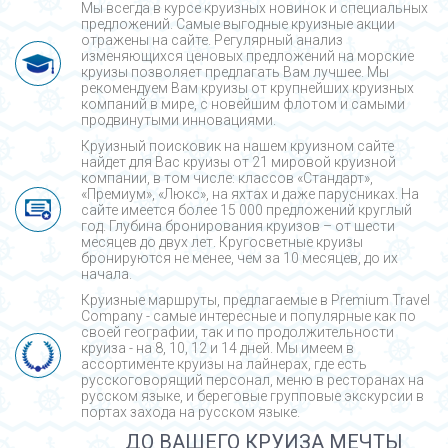
Мы всегда в курсе круизных новинок и специальных
предложений. Самые выгодные круизные акции
отражены на сайте. Регулярный анализ
изменяющихся ценовых предложений на морские
круизы позволяет предлагать Вам лучшее. Мы
рекомендуем Вам круизы от крупнейших круизных
компаний в мире, с новейшим флотом и самыми
продвинутыми инновациями.
Круизный поисковик на нашем круизном сайте
найдет для Вас круизы от 21 мировой круизной
компании, в том числе: классов «Стандарт»,
«Премиум», «Люкс», на яхтах и даже парусниках. На
сайте имеется более 15 000 предложений круглый
год. Глубина бронирования круизов – от шести
месяцев до двух лет. Кругосветные круизы
бронируются не менее, чем за 10 месяцев, до их
начала.
Круизные маршруты, предлагаемые в Premium Travel
Company - cамые интересные и популярные как по
своей географии, так и по продолжительности
круиза - на 8, 10, 12 и 14 дней. Мы имеем в
ассортименте круизы на лайнерах, где есть
русскоговорящий персонал, меню в ресторанах на
русском языке, и береговые групповые экскурсии в
портах захода на русском языке.
ДО ВАШЕГО КРУИЗА МЕЧТЫ