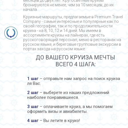
месяцев до двух лет. Кругосветные круизы
бронируются не менее, чем за 10 месяцев, до их
начала.
Круизные маршруты, предлагаемые в Premium Travel
Company - cамые интересные и популярные как по
своей географии, так и по продолжительности
круиза - на 8, 10, 12 и 14 дней. Мы имеем в
ассортименте круизы на лайнерах, где есть
русскоговорящий персонал, меню в ресторанах на
русском языке, и береговые групповые экскурсии в
портах захода на русском языке.
ДО ВАШЕГО КРУИЗА МЕЧТЫ
ВСЕГО 4 ШАГА:
1 шаг
– отправьте нам запрос на поиск круиза
ля Вас.
2 шаг
– выберете из наших предложений
наиболее понравившееся.
3 шаг
– оплачиваете круиз, а мы помогаем
оформить визы и авиабилеты.
4 шаг
– Вы летите в круиз!