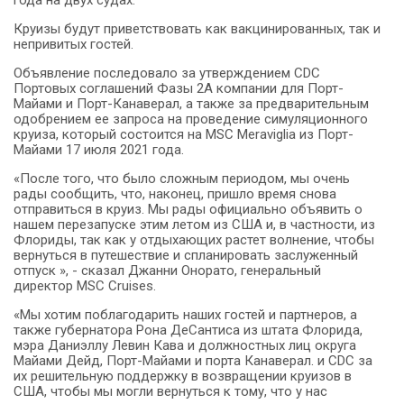
Круизы будут приветствовать как вакцинированных, так и
непривитых гостей.
Объявление последовало за утверждением CDC
Портовых соглашений Фазы 2A компании для Порт-
Майами и Порт-Канаверал, а также за предварительным
одобрением ее запроса на проведение симуляционного
круиза, который состоится на MSC Meraviglia из Порт-
Майами 17 июля 2021 года.
«После того, что было сложным периодом, мы очень
рады сообщить, что, наконец, пришло время снова
отправиться в круиз.
Мы рады официально объявить о
нашем перезапуске этим летом из США и, в частности, из
Флориды, так как у отдыхающих растет волнение, чтобы
вернуться в путешествие и спланировать заслуженный
отпуск », - сказал Джанни Онорато, генеральный
директор MSC Cruises.
«Мы хотим поблагодарить наших гостей и партнеров, а
также губернатора Рона ДеСантиса из штата Флорида,
мэра Даниэллу Левин Кава и должностных лиц округа
Майами Дейд, Порт-Майами и порта Канаверал.
и CDC за
их решительную поддержку в возвращении круизов в
США, чтобы мы могли вернуться к тому, что у нас