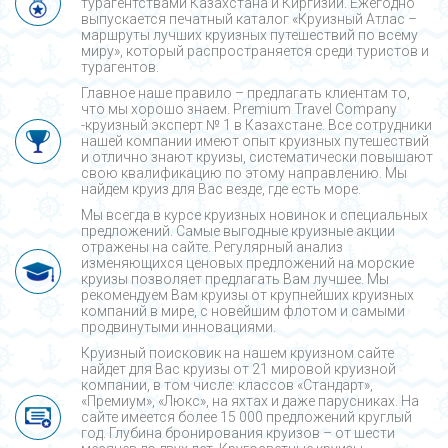
турагентствами Казахстана и Киргизии. Ежегодно
выпускается печатный каталог «Круизный Атлас –
маршруты лучших круизных путешествий по всему
миру», который распространяется среди туристов и
турагентов.
Главное наше правило – предлагать клиентам то,
что мы хорошо знаем. Premium Travel Company
-круизный эксперт № 1 в Казахстане. Все сотрудники
нашей компании имеют опыт круизных путешествий
и отлично знают круизы, систематически повышают
свою квалификацию по этому направлению. Мы
найдем круиз для Вас везде, где есть море.
Мы всегда в курсе круизных новинок и специальных
предложений. Самые выгодные круизные акции
отражены на сайте. Регулярный анализ
изменяющихся ценовых предложений на морские
круизы позволяет предлагать Вам лучшее. Мы
рекомендуем Вам круизы от крупнейших круизных
компаний в мире, с новейшим флотом и самыми
продвинутыми инновациями.
Круизный поисковик на нашем круизном сайте
найдет для Вас круизы от 21 мировой круизной
компании, в том числе: классов «Стандарт»,
«Премиум», «Люкс», на яхтах и даже парусниках. На
сайте имеется более 15 000 предложений круглый
год. Глубина бронирования круизов – от шести