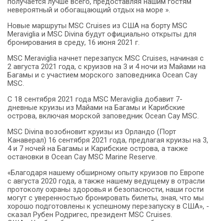
получается лучше всего, предоставляя нашим гостям
невероятный и обогащающий отдых на море ».
Новые маршруты MSC Cruises из США на борту MSC
Meraviglia и MSC Divina будут официально открыты для
бронирования в среду, 16 июня 2021 г.
MSC Meraviglia начнет перезапуск MSC Cruises, начиная с
2 августа 2021 года, с круизов на 3 и 4 ночи из Майами на
Багамы и с участием морского заповедника Ocean Cay
MSC.
С 18 сентября 2021 года MSC Meraviglia добавит 7-
дневные круизы из Майами на Багамы и Карибские
острова, включая морской заповедник Ocean Cay MSC.
MSC Divina возобновит круизы из Орландо (Порт
Канаверал) 16 сентября 2021 года, предлагая круизы на 3,
4 и 7 ночей на Багамы и Карибские острова, а также
остановки в Ocean Cay MSC Marine Reserve.
«Благодаря нашему обширному опыту круизов по Европе
с августа 2020 года, а также нашему ведущему в отрасли
протоколу охраны здоровья и безопасности, наши гости
могут с уверенностью бронировать билеты, зная, что мы
хорошо подготовлены к успешному перезапуску в США», -
сказал Рубен Родригес, президент MSC Cruises.