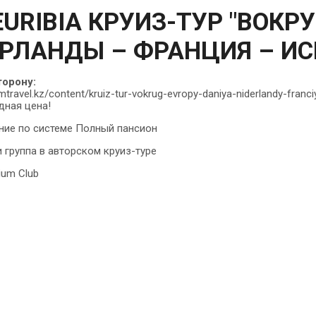
EURIBIA
КРУИЗ-ТУР "ВОКРУ
РЛАНДЫ – ФРАНЦИЯ – И
торону:
mtravel.kz/content/kruiz-tur-vokrug-evropy-daniya-niderlandy-franci
ная цена!
ие по системе Полный пансион
 группа в авторском круиз-туре
um Club