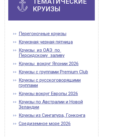
ТЕМАТИЧЕСКИЕ
КРУИЗЫ
Перегоночные круизы
Круизная черная пятница
Круизы из ОАЭ по
Персидскому заливу
Круизы вокруг Японии 2026
Круизы с группами Premium Club
Круизы с русскоговорящими
группами
Круизы вокруг Европы 2026
Круизы по Австралии и Новой
Зеландии
Круизы из Сингапура, Гонконга
Средиземное море 2026