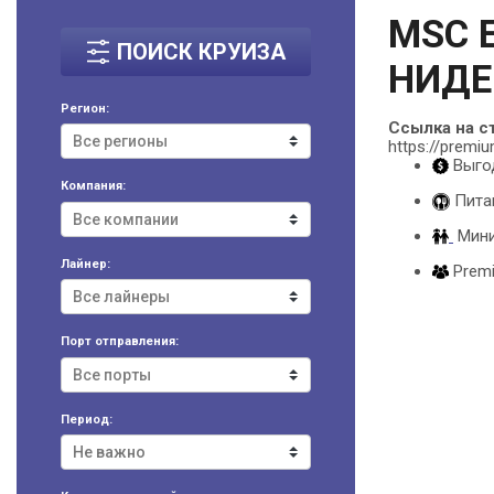
MSC 
ПОИСК КРУИЗА
НИДЕ
Регион:
Ссылка на с
https://premiu
Выгод
Компания:
Питан
Мини
Лайнер:
Premi
Порт отправления:
Период: