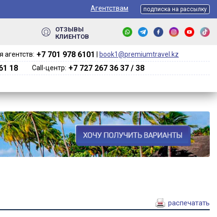
Агентствам
подписка на рассылку
ОТЗЫВЫ
КЛИЕНТОВ
+7 701 978 6101‬
 агентств:
|
book1@premiumtravel.kz
61 18
+7 727 267 36 37 / 38
Call-центр:
распечатать