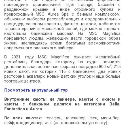
посередине, оригинальный Tiger Lounge, бассейн с
раздвижной крышей в виде огромного купола и
превосходный MSC Aurea Spa с банным комплексом,
обширным выбором расслабляющих и оздоровительных
процедур, салоном красоты, фитнес-центром, кабинетом
талассотерапии и массажной зоной, где можно сделать
настоящий балийский массаж! На MSC Magnifica
понравится людям, желающим вести городской образ
жизни, наслаждаясь всеми богатыми возможностями
современного океанского лайнера.
В 2021 году MSC Magnifica ожидает масштабный
рестайлинг, благодаря которому на судне появится
2
дополнительная солнечная терраса площадью 800 м
, 215
новых кают, из которых 116 с балконами, два новых
ресторана, аквапарк, новый детский уголок и еще больше
торговых центров.
Посмотреть виртуальный тур
Внутренние каюты на лайнере, каюты с окном и
каюты с балконом делятся на категории Bella,
Fantastica
и Aurea
Во всех каютах:
телефон, телевизор, фен, мини-бар,
сейф, кондиционер, wi-fi (за дополнительную плату).