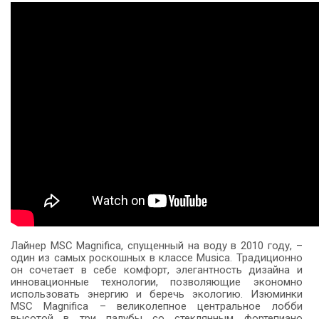
Лайнер MSC Magnifica, спущенный на воду в 2010 году, –
один из самых роскошных в классе Musica. Традиционно
он сочетает в себе комфорт, элегантность дизайна и
инновационные технологии, позволяющие экономно
использовать энергию и беречь экологию. Изюминки
MSC Magnifica – великолепное центральное лобби
высотой в три палубы со стеклянным фортепиано