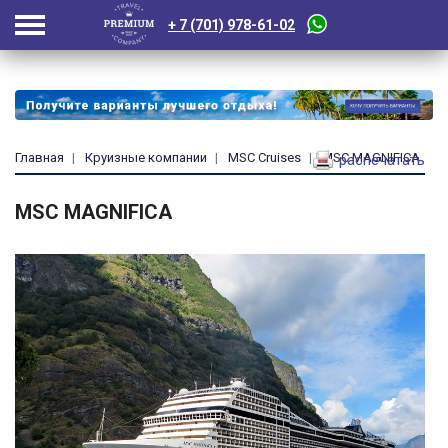
+ 7 (701) 978-61-02
Главная
Круизные компании
MSC Cruises
MSC MAGNIFICA
распечатать
MSC MAGNIFICA