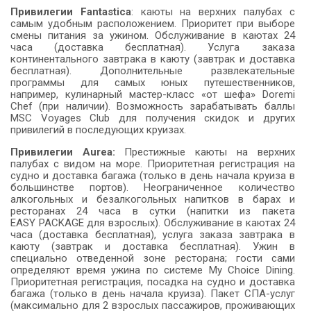
Привилегии
Fantastica
: каюты на верхних палубах с
самым удобным расположением. Приоритет при выборе
смены питания за ужином. Обслуживание в каютах 24
часа (доставка бесплатная). Услуга заказа
континентального завтрака в каюту (завтрак и доставка
бесплатная). Дополнительные развлекательные
программы для самых юных путешественников,
например, кулинарный мастер-класс «от шефа» Doremi
Chef (при наличии). Возможность зарабатывать баллы
MSC Voyages Club для получения скидок и других
привилегий в последующих круизах.
Привилегии Aurea:
Престижные каюты на верхних
палубах с видом на море. Приоритетная регистрация на
судно и доставка багажа (только в день начала круиза в
большинстве портов). Неограниченное количество
алкогольных и безалкогольных напитков в барах и
ресторанах 24 часа в сутки (напитки из пакета
EASY PACKAGE для взрослых). Обслуживание в каютах 24
часа (доставка бесплатная), услуга заказа завтрака в
каюту (завтрак и доставка бесплатная). Ужин в
специально отведенной зоне ресторана; гости сами
определяют время ужина по системе My Choice Dining.
Приоритетная регистрация, посадка на судно и доставка
багажа (только в день начала круиза). Пакет СПА-услуг
(максимально для 2 взрослых пассажиров, проживающих