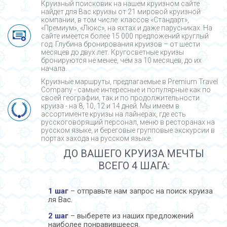
Круизный поисковик на нашем круизном сайте
найдет для Вас круизы от 21 мировой круизной
компании, в том числе: классов «Стандарт»,
«Премиум», «Люкс», на яхтах и даже парусниках. На
сайте имеется более 15 000 предложений круглый
год. Глубина бронирования круизов – от шести
месяцев до двух лет. Кругосветные круизы
бронируются не менее, чем за 10 месяцев, до их
начала.
Круизные маршруты, предлагаемые в Premium Travel
Company - cамые интересные и популярные как по
своей географии, так и по продолжительности
круиза - на 8, 10, 12 и 14 дней. Мы имеем в
ассортименте круизы на лайнерах, где есть
русскоговорящий персонал, меню в ресторанах на
русском языке, и береговые групповые экскурсии в
портах захода на русском языке.
ДО ВАШЕГО КРУИЗА МЕЧТЫ
ВСЕГО 4 ШАГА:
1 шаг
– отправьте нам запрос на поиск круиза
ля Вас.
2 шаг
– выберете из наших предложений
наиболее понравившееся.