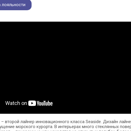
 лояльности
w
– второй лайнер инновационного класса Seaside. Дизайн лайн
щение морского курорта. В интерьерах много стеклянных повер