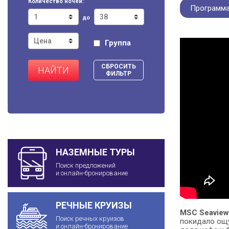
Количество ночей:
Программа
до
Группа
СБРОСИТЬ
НАЙТИ
ФИЛЬТР
НАЗЕМНЫЕ ТУРЫ
Поиск предложений
и онлайн-бронирование
РЕЧНЫЕ КРУИЗЫ
MSC Seavie
Поиск речных круизов
покидало ощу
и онлайн-бронирование