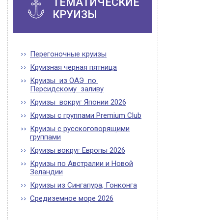
ТЕМАТИЧЕСКИЕ
КРУИЗЫ
Перегоночные круизы
Круизная черная пятница
Круизы из ОАЭ по
Персидскому заливу
Круизы вокруг Японии 2026
Круизы с группами Premium Club
Круизы с русскоговорящими
группами
Круизы вокруг Европы 2026
Круизы по Австралии и Новой
Зеландии
Круизы из Сингапура, Гонконга
Средиземное море 2026