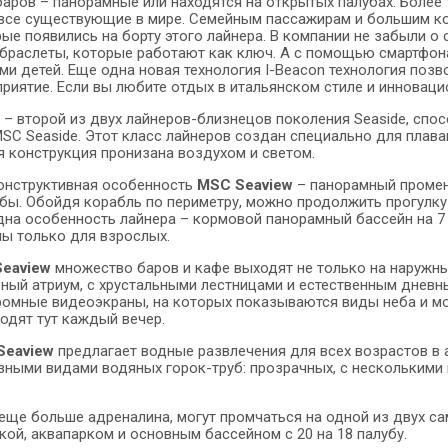
баров – панорамные или находятся на открытых палубах. Более 
все существующие в мире. Семейным пассажирам и большим к
рые появились на борту этого лайнера. В компании не забыли 
браслеты, которые работают как ключ. А с помощью смартфона
и детей. Еще одна новая технология I-Beacon технология позв
риятие. Если вы любите отдых в итальянском стиле и инновац
– второй из двух лайнеров-близнецов поколения Seaside, спо
MSC Seaside. Этот класс лайнеров создан специально для плава
я конструкция пронизана воздухом и светом.
онструктивная особенность
MSC Seaview
– панорамный промен
убы. Обойдя корабль по периметру, можно продолжить прогулку
дна особенность лайнера – кормовой панорамный бассейн на 7
ы только для взрослых.
eaview
множество баров и кафе выходят не только на наружны
ный атриум, с хрустальными лестницами и естественным дневн
ромные видеоэкраны, на которых показываются виды неба и мо
одят тут каждый вечер.
Seaview
предлагает водные развлечения для всех возрастов в а
азными видами водяных горок-труб: прозрачных, с несколькими
т еще больше адреналина, могут промчаться на одной из двух с
ой, аквапарком и основным бассейном с 20 на 18 палубу.