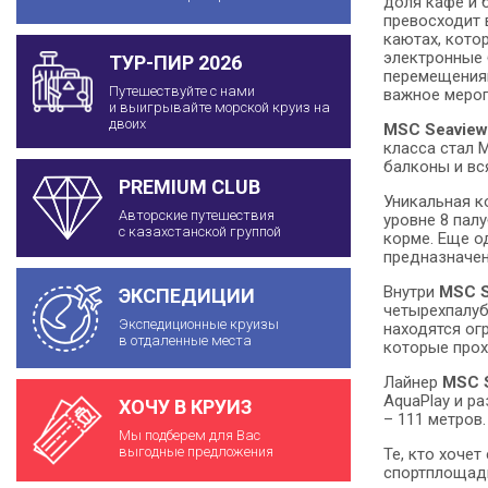
доля кафе и 
превосходит 
каютах, кото
электронные 
ТУР-ПИР 2026
перемещениям
Путешествуйте с нами
важное мероп
и выигрывайте морской круиз на
двоих
MSC Seaview
класса стал 
балконы и вс
PREMIUM CLUB
Уникальная к
Авторские путешествия
уровне 8 пал
с казахстанской группой
корме. Еще о
предназначен
Внутри
MSC S
ЭКСПЕДИЦИИ
четырехпалуб
Экспедиционные круизы
находятся ог
в отдаленные места
которые прох
Лайнер
MSC 
AquaPlay и р
ХОЧУ В КРУИЗ
– 111 метров.
Мы подберем для Вас
выгодные предложения
Те, кто хоче
спортплощадк