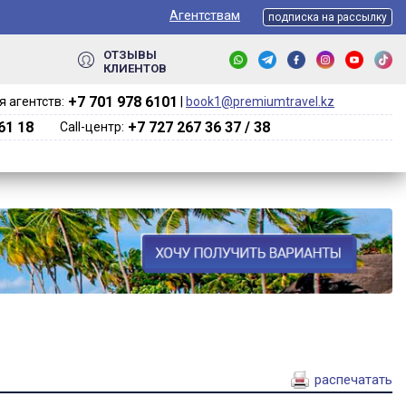
Агентствам
подписка на рассылку
ОТЗЫВЫ
КЛИЕНТОВ
+7 701 978 6101‬
 агентств:
|
book1@premiumtravel.kz
61 18
+7 727 267 36 37 / 38
Call-центр:
распечатать