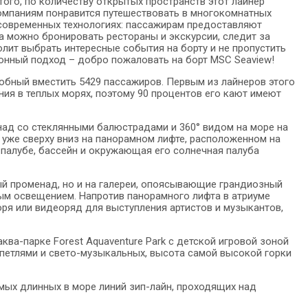
того, по количеству открытых пространств этот лайнер
омпаниям понравится путешествовать в многокомнатных
о современных технологиях: пассажирам предоставляют
 можно бронировать рестораны и экскурсии, следит за
олит выбрать интересные события на борту и не пропустить
ионный подход – добро пожаловать на борт MSC Seaview!
собный вместить 5429 пассажиров. Первым из лайнеров этого
ния в теплых морях, поэтому 90 процентов его кают имеют
ад со стеклянными балюстрадами и 360° видом на море на
 уже сверху вниз на панорамном лифте, расположенном на
 палубе, бассейн и окружающая его солнечная палуба
й променад, но и на галереи, опоясывающие грандиозный
ым освещением. Напротив панорамного лифта в атриуме
ря или видеоряд для выступления артистов и музыкантов,
ква-парке Forest Aquaventure Park с детской игровой зоной
 петлями и свето-музыкальных, высота самой высокой горки
амых длинных в море линий зип-лайн, проходящих над