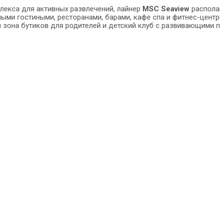
екса для активных развлечений, лайнер
MSC Seaview
распола
ыми гостиными, ресторанами, барами, кафе спа и фитнес-центро
и зона бутиков для родителей и детский клуб с развивающими п